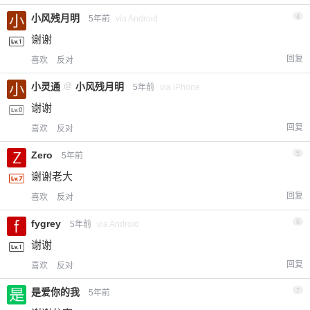
小风残月明
4
5年前
via Android
忘记密码？
找回
已有帐号？
登录
立刻支付
谢谢
回复
喜欢
反对
小灵通
@
小风残月明
5年前
via iPhone
谢谢
回复
喜欢
反对
Zero
5
5年前
谢谢老大
回复
喜欢
反对
fygrey
6
5年前
via Android
谢谢
回复
喜欢
反对
是爱你的我
7
5年前