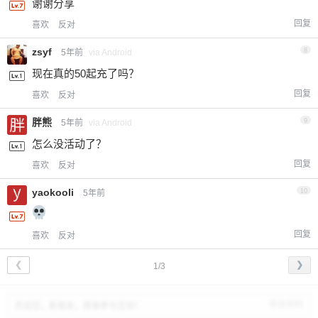
谢谢分享
回复
喜欢
反对
zsyf
8
5年前
via Android
现在真的50起充了吗？
回复
喜欢
反对
胖熊
9
5年前
via Android
怎么没活动了？
回复
喜欢
反对
yaokooli
10
5年前
回复
喜欢
反对
❮
❯
1/3
修改资料
欢迎您，新朋友，感谢参与互动！