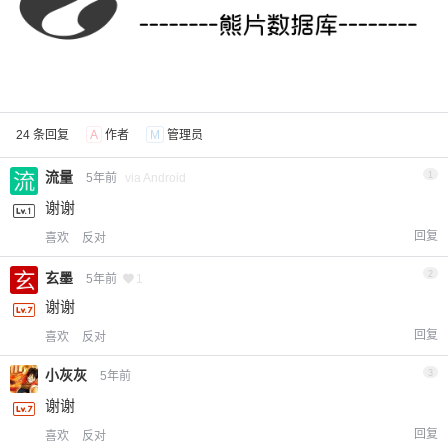
活动报名
24 条回复
A
作者
M
管理员
流量
1
5年前
via Android
免费
付费报名
谢谢
回复
喜欢
反对
姓名：
2
玄墨
5年前
1
谢谢
¥
电话：
6位以上
回复
喜欢
反对
您没有权限发布内容，请购买会员或者提升权
6位以上
小灰灰
3
5年前
性别：
男
女
限。
谢谢
备注：
回复
喜欢
反对