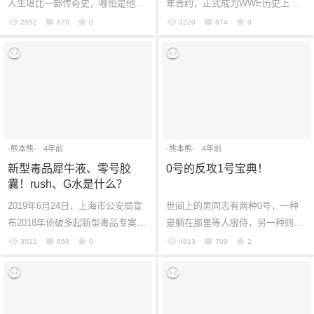
人生堪比一部传奇史，哪怕是他如
年合约，正式成为WWE历史上第
今活到60岁，生活看起来已经归于
一位LGBTQ摔角手。上个月，他提
2552
678
0
3220
674
0
平静，甚至四度出家寻求心灵的慰
早解除合约，并在Denise Salcedo
藉，但...
主持的播客分享...
-熊本熊-
4年前
-熊本熊-
4年前
新型毒品犀牛液、零号胶
0号的反攻1号宝典！
囊！rush、G水是什么？
2019年6月24日，上海市公安局宣
世间上的男同志有两种0号，一种
布2018年侦破多起新型毒品专案，
是躺在那里等人服侍，另一种则是
其中一起“犀牛液”案件系全国首例
掌控大局。许多人认为0号的定义
3011
660
0
4613
709
2
涉及“N，N-二异丙基-5-甲氧基色
就是顺从，其实并不然，你可以当
胺”新型毒...
强势主导...