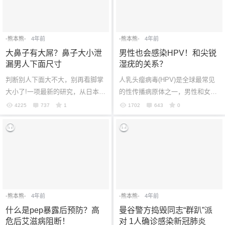
-熊本熊-
4年前
-熊本熊-
4年前
大鼻子有大屌？鼻子大小泄
男性也会感染HPV！和尖锐
漏男人下面尺寸
湿疣的关系？
判断别人下面大不大，别再看脚掌
人乳头瘤病毒(HPV)是全球最常见
大小了!一项最新的研究，从日本男
的性传播病原体之一，男性和女性
性的遗体来调查生殖器大小，结果
都会感染，HPV持续感染可能会引
4225
737
1
1702
643
0
显示，阴茎勃起后的长度跟鼻子的
发各类疾病，给男女双方带去严重
大小有...
的疾病负...
-熊本熊-
4年前
-熊本熊-
4年前
什么是pep暴露后预防？高
曼谷警方捣毁同志“群趴”派
危后艾滋病阻断！
对 1人确诊感染新冠肺炎