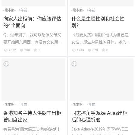
-熊本熊-
4年前
-熊本熊-
4年前
向家人出柜前：你应该评估
什么是生理性别和社会性
的4个面向
别？
6位以上
Q：过年到了，我可以想像父母又
《丹麦女孩》剧照 “他认为自己是
要开始问东问西，有没有交女朋友
女性，却生为男性的身体。她的身
您没有权限发布内容，请购买会员或者提升权
6位以上
限。
之类的，实在很烦，我曾经想过直
体似被两个灵魂同时占据，两个灵
2332
709
1
1749
678
0
接跟他们出柜，一了百了，可是又
魂在博弈，均想凌驾对方。” 什么
不知道他...
是生理...
忘记密码？
找回
已有帐号？
登录
-熊本熊-
4年前
-熊本熊-
4年前
香港知名主持人洪朝丰出柜
同志摔角手Jake Atlas出柜
曾四度出家
后的心理折磨
有着香港“四大癫王”之称的洪朝丰
Jake Atlas在2019年签下WWE三