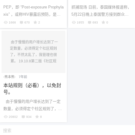
PEP，即 “Post-exposure Prophyla
抓捕现场 日前，泰国媒体报道称，
xis” ，或称HIV暴露后预防，是指
5月22日晚上泰国警方接到群众报
尚未感染HIV的人在与HIV携带者或
警称，在曼谷某条巷子里有很多人
1666
670
2
1955
693
0
感染状况不明者发生易感染HIV的
在开派对，并且涉嫌吸毒。由于目
行为后...
前泰国...
由于慢慢的用户增长达到了一
定数量，必须得定个社区规则
了，不然太乱了，我管理也很
累。 19.10.8第二版《社区规
则》出炉，请大家...
-熊本熊-
7年前
本站规则（必看），以免封
号。
由于慢慢的用户增长达到了一定
数量，必须得定个社区规则了，不
然太乱了，我管理也很累。 19.10.
20802
934
8
8第二版《社区规则》出炉，请大
家...