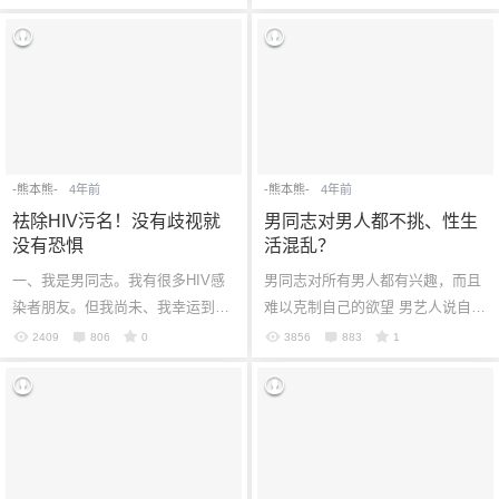
交及新闻网站 Reddit 当中，有这
是糖尿病药物二甲双胍（二甲双
样一篇...
胍）都有大...
-熊本熊-
4年前
-熊本熊-
4年前
祛除HIV污名！没有歧视就
男同志对男人都不挑、性生
没有恐惧
活混乱？
一、我是男同志。我有很多HIV感
男同志对所有男人都有兴趣，而且
染者朋友。但我尚未、我幸运到还
难以克制自己的欲望 男艺人说自己
没有任何的异性恋朋友感染HIV。
上健身房被同志骚扰，时有所闻，
2409
806
0
3856
883
1
只是内心依然隐隐担忧着，是不是
每次听到心中都忍不住翻了个白
他们根本...
眼：“凭...