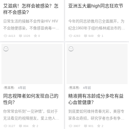
艾滋病！怎样会被感染？怎
亚洲五大最high同志狂欢节
样不会感染?
日常生活的接触不会传染HIV HIV
今年的同志骄傲月已全面展开，为
不会随便感染，不像感冒病毒一
纪念1960年于纽约格林威治市的石
样，HIV不会因为日常接触就感
墙酒吧爆发的一场冲突，日后成为
4413
1026
0
4283
949
1
染。日常生活中，不论是在学校、
影响同志人权的首次关键性运动
工作、家里或...
——石墙暴...
-熊本熊-
4年前
-熊本熊-
4年前
同志视障者如何发现自己的
精液拥有冻龄成分多吃有益
性向？
心血管健康？
你常常会听到“一见钟情”，但对于
到底要如何维持青春光彩，美容专
无法看见的视障朋友，爱上他人的
家各出奇招，研究学者也多有争
经验是如何的呢？ 在美国娱乐、社
辩，从多摄取巧克力，输血，甚至
3127
894
2
3907
901
2