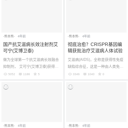
-熊本熊-
4年前
-熊本熊-
4年前
国产抗艾滋病长效注射剂艾
彻底治愈？CRISPR基因编
可宁(艾博卫泰)
辑获批治疗艾滋病人体试验
做为全球第一个抗艾滋病长效融合
艾滋病(AIDS)，全称是获得性免疫
抑制剂， 艾可宁(艾博卫泰)获得国
缺陷综合征，这是一种由人类免疫
家药品监督管理局批准上市了。该
缺陷病毒(HIV)引起的、危害性极大
5052
1186
5
3346
1040
0
药由前沿生物药业自主研发，拥有
的传染病。HIV病毒可以攻击并严
全部知...
重破坏...
-熊本熊-
4年前
-熊本熊-
4年前