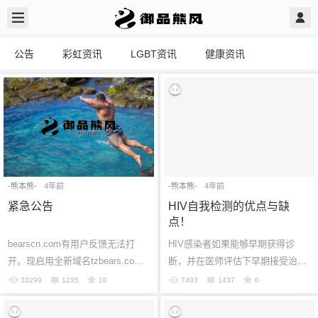
公告
彩虹资讯
LGBT资讯
健康资讯
-熊本熊-
4年前
-熊本熊-
4年前
紧急公告
HIV自我检测的优点与缺
点！
bearscn.com有用户反馈无法打
HIV感染者如果能够早期获得诊
开。现启用全新域名tzbears.com
断，并在医师评估下早期接受治
以后请使用tzbears.com访问官
疗，便能及早控制感染者体内病毒
33299
1235
10
7403
1437
0
网。官网被国内的一些浏览器拦截
量；如此一来不但能维持感染者的
导致无法访问，...
健康及免疫力...