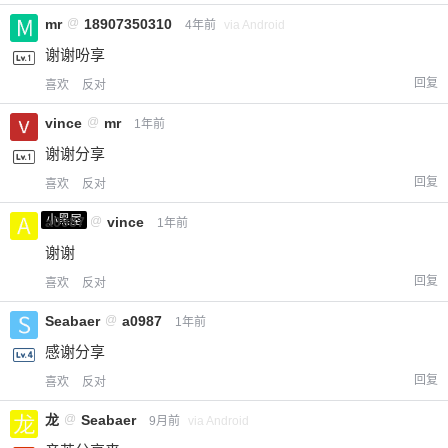
mr
@
18907350310
4年前
via Android
谢谢吩享
回复
喜欢
反对
vince
@
mr
1年前
谢谢分享
回复
喜欢
反对
小黑屋
a0987
@
vince
1年前
谢谢
回复
喜欢
反对
Seabaer
@
a0987
1年前
感谢分享
回复
喜欢
反对
龙
@
Seabaer
9月前
via Android