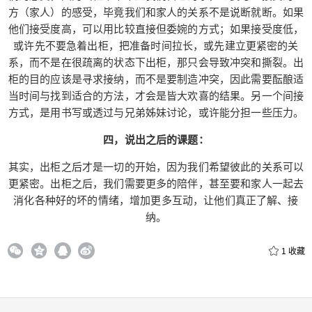
以有意无意暴露相关讯息试探他们的反应，像是以
方（家人）的感受，毕竟我们和家人的关系不是说断就断。如果
新闻事件来旁敲侧击，比如问问他们对同志大游行
他们接受度高，可以用比较直接但委婉的方式；如果接受度低，
的想法，这么做的目的是知道他们的感受，因为出
或许先不要急着出柜，把准备时间拉长，或先建立更紧密的关
柜不单单是我们自己的事，也要考量接受的一方
系，而不是在很疏离的状态下出柜，那只会导致冲突和撕裂。出
（家人）的感受，毕竟我们和家人的关系不是说断
柜的目的应该是寻求接纳，而不是要制造冲突，因此需要酝酿适
当时间与找到适合的方法，才会是皆大欢喜的结果。另一个间接
就断。如果他们接受度高，可以用比较直接但委婉
方式，是用书写或透过与兄弟姊妹讨论，或许能分担一些压力。
的方式；如果接受度低，或许先不要急着出柜，把
准备时间拉长，或先建立更紧密的关系，而不是在
四，说出之后的课题：
很疏离的状态下出柜，那只会导致冲突和撕裂。出
柜的目的应该是寻求接纳，而不是要制造冲突，因
其实，出柜之后才是一切的开始，因为我们希望彼此的关系可以
此需要酝酿适当时间与找到适合的方法，才会是皆
更紧密。出柜之后，我们需要更多的陪伴，甚至要和家人一起去
消化各种好的坏的情绪，增加更多互动，让他们真正了解、接
大欢喜的结果。另一个间接方式，是用书写或透过
纳。
与兄弟姊妹讨论，或许能分担一些压力。 四，说出
之后的课题： 其实，出柜之后才是一切的开始，因
1
收藏
为我们希望彼此的关系可以更紧密。出柜之后，我
们需要更多的陪伴，甚至要和家人一起去消化各种
好的坏的情绪，增加更多互动，让他们真正了解、
接纳。 0 收藏