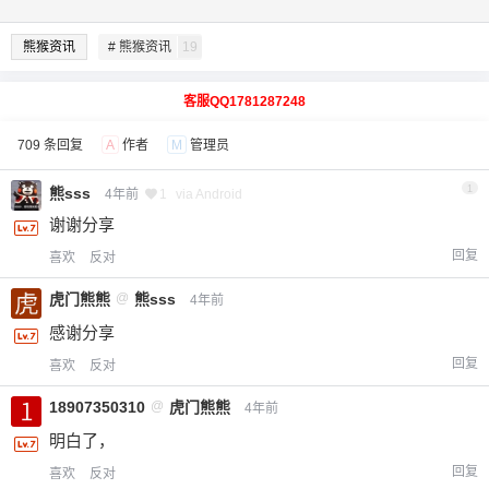
熊猴资讯
# 熊猴资讯
19
客服QQ1781287248
709 条回复
A
作者
M
管理员
1
熊sss
4年前
1
via Android
谢谢分享
回复
喜欢
反对
虎门熊熊
@
熊sss
4年前
感谢分享
回复
喜欢
反对
18907350310
@
虎门熊熊
4年前
明白了，
回复
喜欢
反对