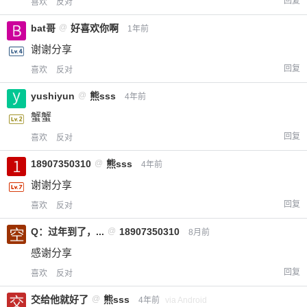
回复
喜欢
反对
bat哥
@
好喜欢你啊
1年前
谢谢分享
回复
喜欢
反对
yushiyun
@
熊sss
4年前
蟹蟹
回复
喜欢
反对
18907350310
@
熊sss
4年前
谢谢分享
回复
喜欢
反对
Q：过年到了，...
@
18907350310
8月前
感谢分享
回复
喜欢
反对
交给他就好了
@
熊sss
4年前
via Android