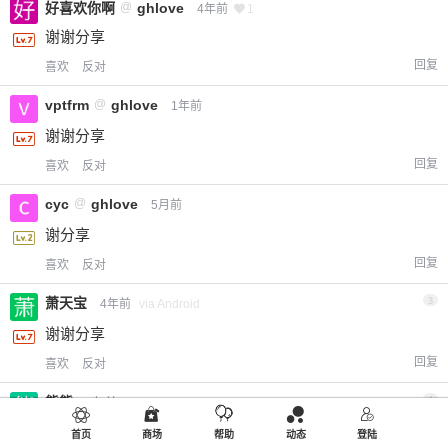
好喜欢你啊
@
ghlove
4年前
1
谢谢分享
回复
喜欢
反对
vptfrm
@
ghlove
1年前
谢谢分享
回复
喜欢
反对
cyc
@
ghlove
5月前
谢分享
回复
喜欢
反对
萧天宝
3
4年前
via Android
谢谢分享
回复
喜欢
反对
熊熊
4
4年前
谢谢分享
首页
商场
帮助
动态
登陆