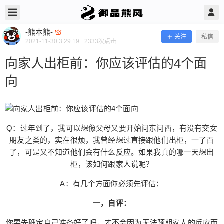
2021/11/30
-熊本熊- @ 御品熊风
-熊本熊-
关注
私信
2021-11-30 3:29:19
2333
次点击
向家人出柜前：你应该评估的4个面
向
Q：过年到了，我可以想像父母又要开始问东问西，有没有交女
朋友之类的，实在很烦，我曾经想过直接跟他们出柜，一了百
了，可是又不知道他们会有什么反应。如果我真的哪一天想出
柜，该如何跟家人说呢？
向家人出柜前：你应该评估的4个面向
A：有几个方面你必须先评估：
一，自评：
Q：过年到了，我可以想像父母又要开始问东问
你要先确定自己准备好了吗，才不会因为无法预期家人的反应而