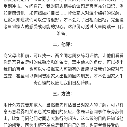
西，有没有交女朋友之类的，实在很烦，我曾经想
受到冲击。先问自己：我对同志相关的议题是否有充分知识，例
过直接跟他们出柜，一了百了，可是又不知道他们
如健康资讯，如何照顾好自己……降低家人对这个族群的误解，
会有什么反应。如果我真的哪一天想出柜，该如何
让家人知道我们可以过得很好，才不会为了出柜而出柜，完全没
跟家人说呢？ A：有几个方面你必须先评估： 一，
考量到家人的感受或可能的担心。这部份可透过大量阅读来自我
自评： 你要先确定自己准备好了吗，才不会因为无
准备。
法预期家人的反应而受到冲击。先问自己：我对同
二，他评：
志相关的议题是否有充分知识，例如健康资讯，如
扫描二维码继续阅读
何照顾好自己……降低家人对这个族群的误解，让
向父母出柜前，可以找一、两个同志朋友练习评估，让他们看看
家人知道我们可以过得很好，才不会为了出柜而出
你是否具备足够的成熟度和准备度，藉由他人的角度，可以找出
柜，完全没考量到家人的感受或可能的担心。这部
我们的盲点，也可以先模拟家人可能有的反应以及我们的应对与
份可透过大量阅读来自我准备。 二，他评： 向父母
应变，甚至可以询问曾跟家人出柜的圈内朋友，才不会因家人千
出柜前，可以找一、两个同志朋友练习评估，让他
奇百怪的反应让我们自乱阵脚。
们看看你是否具备足够的成熟度和准备度，藉由他
三，方法：
人的角度，可以找出我们的盲点，也可以先模拟家
人可能有的反应以及我们的应对与应变，甚至可以
用什么方式告知家人，当然要先评估自己对家人的了解。可以有
询问曾跟家人出柜的圈内朋友，才不会因家人千奇
意无意暴露相关讯息试探他们的反应，像是以新闻事件来旁敲侧
百怪的反应让我们自乱阵脚。 三，方法： 用什么方
击，比如问问他们对同志大游行的想法，这么做的目的是知道他
式告知家人，当然要先评估自己对家人的了解。可
们的感受，因为出柜不单单是我们自己的事，也要考量接受的一