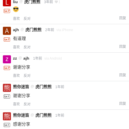
liu
@
虎门熊熊
3年前
1
回复
喜欢
反对
ajh
@
虎门熊熊
2年前
via iPhone
有道理
回复
喜欢
反对
zz
@
ajh
1年前
via Android
谢谢分享
回复
喜欢
反对
熊你迷笛
@
虎门熊熊
1年前
谢谢分享
回复
喜欢
反对
熊你迷笛
@
虎门熊熊
1年前
感谢分享