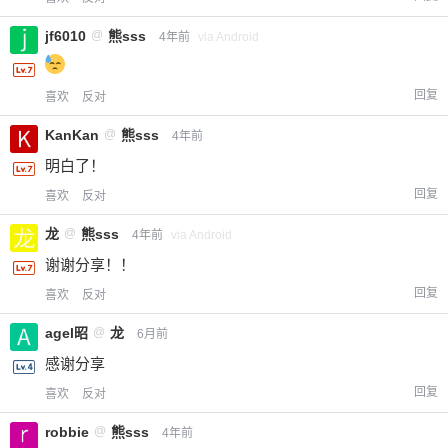
jf6010
@
熊sss
4年前
via Android
回复
喜欢
反对
KanKan
@
熊sss
4年前
明白了！
回复
喜欢
反对
龙
@
熊sss
4年前
via Android
谢谢分享！！
回复
喜欢
反对
agel昭
@
龙
6月前
感谢分享
回复
喜欢
反对
robbie
@
熊sss
4年前