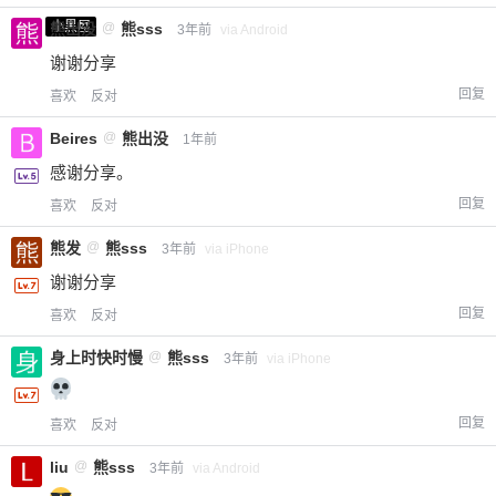
小黑屋
熊出没
@
熊sss
3年前
via Android
谢谢分享
回复
喜欢
反对
Beires
@
熊出没
1年前
感谢分享。
回复
喜欢
反对
熊发
@
熊sss
3年前
via iPhone
谢谢分享
回复
喜欢
反对
身上时快时慢
@
熊sss
3年前
via iPhone
回复
喜欢
反对
liu
@
熊sss
3年前
via Android