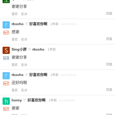
您没有权限发布内容，请购买会员或者提升权
6位以上
谢谢分享
限。
回复
喜欢
反对
rbxchc
@
好喜欢你啊
2年前
via Android
感谢
忘记密码？
找回
已有帐号？
登录
立刻支付
回复
喜欢
反对
立刻支付
Sing小胖
@
rbxchc
1年前
谢谢分享
回复
喜欢
反对
rbxchc
@
好喜欢你啊
2年前
via Android
还好吗啊
回复
喜欢
反对
horny
@
好喜欢你啊
1年前
via Android
谢谢