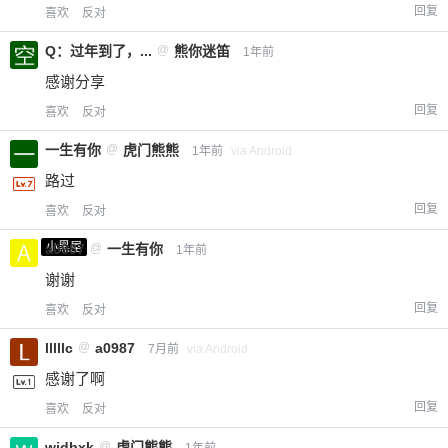
回复
喜欢
反对
Q：过年到了，...
@
熊你迷笛
1年前
感谢分享
回复
喜欢
反对
一生有你
@
虎门熊熊
1年前
via Android
路过
回复
喜欢
反对
小黑屋
a0987
@
一生有你
1年前
谢谢
回复
喜欢
反对
lllllc
@
a0987
7月前
via Android
感谢了啊
回复
喜欢
反对
widbxk
@
虎门熊熊