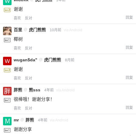
1年前
谢谢
回复
喜欢
反对
百里
@
虎门熊熊
10月前
via Android
椰树
回复
喜欢
反对
wugan$da"
@
虎门熊熊
8月前
谢谢
回复
喜欢
反对
胖熊
@
熊sss
4年前
via Android
很棒哦！谢谢分享！
回复
喜欢
反对
mr
@
胖熊
4年前
via Android
谢謝分享