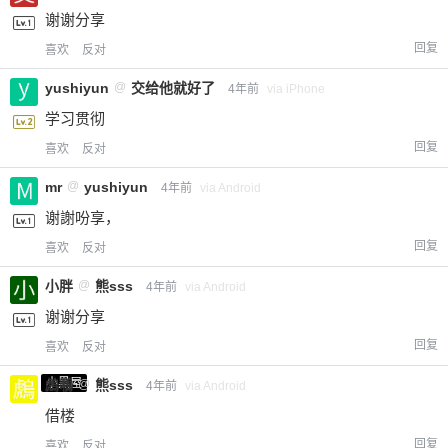
谢谢分享
回复
喜欢
反对
yushiyun
@
交给他就好了
4年前
via iPhone
学习贯彻
回复
喜欢
反对
mr
@
yushiyun
4年前
via Android
谢謝吩享，
回复
喜欢
反对
小胖
@
熊sss
4年前
via Android
谢谢分享
回复
喜欢
反对
小黑屋
䖚䳟
@
熊sss
4年前
via Android
借楼
回复
喜欢
反对