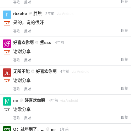
回复
喜欢
反对
rbxchc
@
胖熊
2年前
via Android
是的，说的很好
回复
喜欢
反对
好喜欢你啊
@
熊sss
4年前
谢谢分享
回复
喜欢
反对
给-熊本熊-打赏
无所不能
@
好喜欢你啊
4年前
via Android
谢谢分享
付费内容
2
5
10
元
元
元
回复
喜欢
反对
20
50
mr
@
好喜欢你啊
4年前
via Android
自定义
元
元
谢歇分享
回复
¥
喜欢
反对
6位以上
Q：过年到了，...
@
mr
1年前