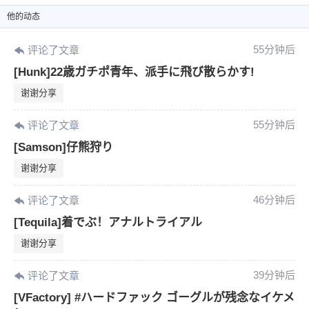
他
的动态
55分钟后
评论了文章
[Hunk]22歳ガチポ青年、派手に飛び散らかす!
谢谢分享
55分钟后
评论了文章
[Samson]仔熊狩り
谢谢分享
46分钟后
评论了文章
[Tequila]着でぶ！アナルトライアル
谢谢分享
39分钟后
评论了文章
[VFactory] #ハードファック ゴーグルが残念なイケメ