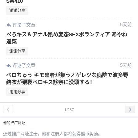
SW410
谢谢分享
5天前
评论了文章
べろキス＆アナル舐め変态SEXボランティア あやね
遥菜
谢谢分享
5天前
评论了文章
ベロちゅう キモ患者が集うオゲレツな病院で波多野
結衣が猥褻ベロキス診察に没頭する！
谢谢分享
❮
❯
1/257
他
的推广网址
通过推广网址注册，
他
和注册人都将获得熊币奖励。