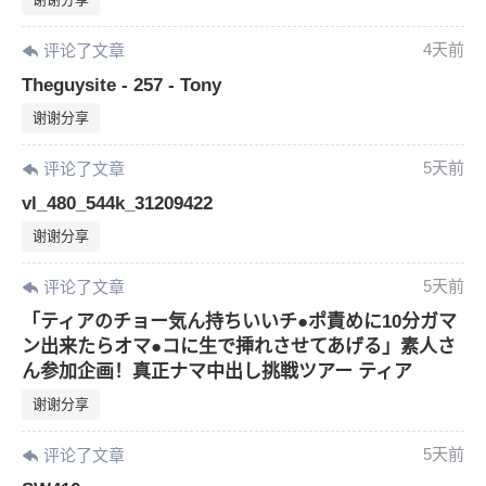
4天前
评论了文章
Theguysite - 257 - Tony
谢谢分享
5天前
评论了文章
vl_480_544k_31209422
谢谢分享
5天前
评论了文章
「ティアのチョー気ん持ちいいチ●ポ責めに10分ガマ
ン出来たらオマ●コに生で挿れさせてあげる」素人さ
ん参加企画！真正ナマ中出し挑戦ツアー ティア
谢谢分享
5天前
评论了文章