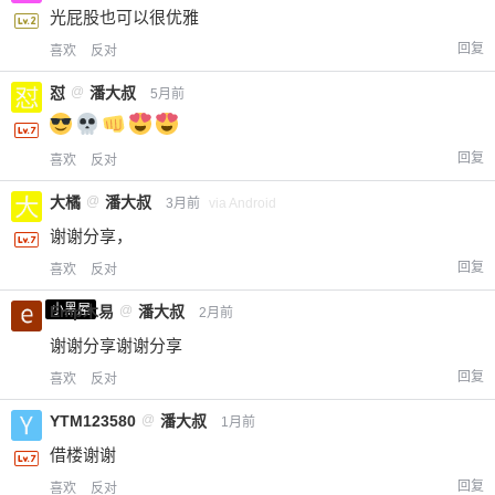
光屁股也可以很优雅
回复
喜欢
反对
怼
@
潘大叔
5月前
回复
喜欢
反对
大橘
@
潘大叔
3月前
via Android
谢谢分享，
回复
喜欢
反对
小黑屋
Emp木易
@
潘大叔
2月前
谢谢分享谢谢分享
回复
喜欢
反对
YTM123580
@
潘大叔
1月前
借楼谢谢
回复
喜欢
反对