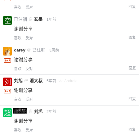
回复
喜欢
反对
已注销
@
玄墨
1年前
谢谢分享
回复
喜欢
反对
carey
@
已注销
3周前
谢谢分享
回复
喜欢
反对
刘旭
@
潘大叔
5年前
via Android
谢谢分享
回复
喜欢
反对
小黑屋
超凶的
@
刘旭
2年前
谢谢分享
回复
喜欢
反对