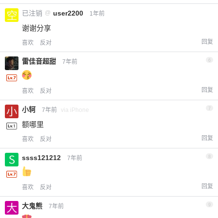
已注销
@
user2200
1年前
谢谢分享
回复
喜欢
反对
雷佳音超甜
6
7年前
回复
喜欢
反对
小轲
7
7年前
via iPhone
额哪里
回复
喜欢
反对
ssss121212
8
7年前
回复
喜欢
反对
大鬼熊
9
7年前