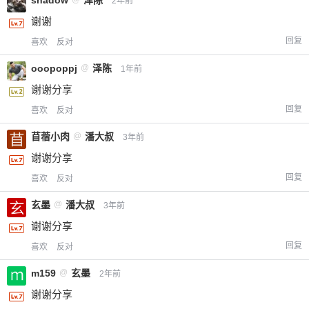
shadow
泽陈
2年前
谢谢
回复
喜欢
反对
ooopoppj
@
泽陈
1年前
谢谢分享
回复
喜欢
反对
苜蓿小肉
@
潘大叔
3年前
谢谢分享
回复
喜欢
反对
玄墨
@
潘大叔
给-熊本熊-打赏
3年前
谢谢分享
付费内容
2
5
10
回复
喜欢
反对
元
元
元
m159
@
玄墨
2年前
20
50
自定义
元
元
谢谢分享