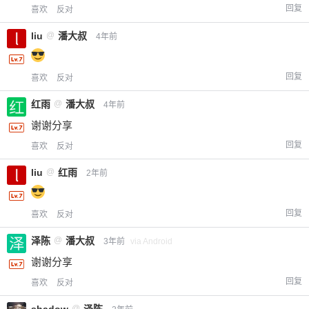
回复
喜欢
反对
liu
@
潘大叔
4年前
回复
喜欢
反对
红雨
@
潘大叔
4年前
谢谢分享
回复
喜欢
反对
liu
@
红雨
2年前
回复
喜欢
反对
泽陈
@
潘大叔
3年前
via Android
谢谢分享
回复
喜欢
反对
@