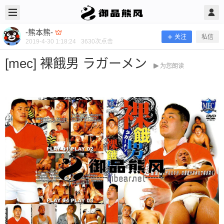
2019/4/30
-熊本熊- @ 御品熊风
-熊本熊-
关注
私信
2019-4-30 1:18:24
3630
次点击
[mec] 裸餓男 ラガーメン
为您朗读
[mec] 裸餓男 ラガーメン
当前隐藏内容需要支付100熊币 已有49人支付 登录