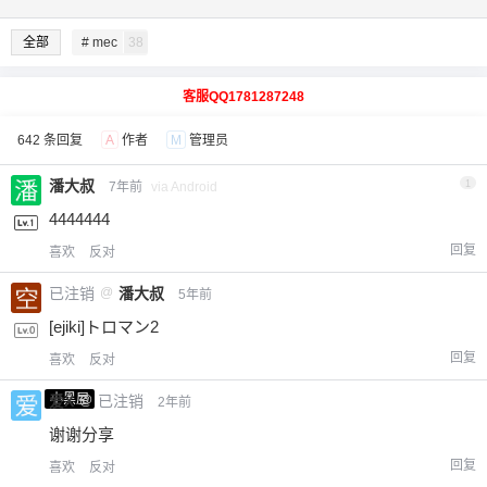
全部
# mec
38
客服QQ1781287248
642 条回复
A
作者
M
管理员
潘大叔
1
7年前
via Android
4444444
回复
喜欢
反对
已注销
@
潘大叔
5年前
[ejiki]トロマン2
回复
喜欢
反对
小黑屋
爱X
@
已注销
2年前
谢谢分享
回复
喜欢
反对