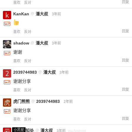
回复
喜欢
反对
¥
6位以上
KanKan
@
潘大叔
3年前
您没有权限发布内容，请购买会员或者提升权
6位以上
限。
回复
喜欢
反对
shadow
@
潘大叔
3年前
谢谢
忘记密码？
找回
已有帐号？
登录
立刻支付
回复
喜欢
反对
2039744983
@
潘大叔
3年前
立刻支付
谢谢分享
回复
喜欢
反对
虎门熊熊
@
2039744983
2年前
谢谢分享
回复
喜欢
反对
小黑屋
云深不知处
@
潘大叔
3年前
via Android