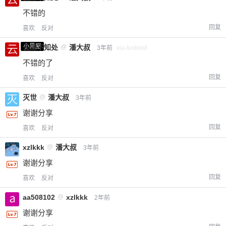
不错的
回复
喜欢
反对
小黑屋
云深不知处
@
潘大叔
3年前
via Android
不错的了
回复
喜欢
反对
灭世
@
潘大叔
3年前
谢谢分享
回复
喜欢
反对
xzlkkk
@
潘大叔
3年前
谢谢分享
回复
喜欢
反对
aa508102
@
xzlkkk
2年前
谢谢分享