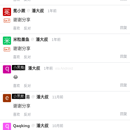
冕小罴
@
潘大叔
1年前
谢谢分享
回复
喜欢
反对
米粒墨鱼
@
潘大叔
1年前
谢谢分享
回复
喜欢
反对
小黑屋
qwq
@
潘大叔
1年前
via Android
😂
回复
喜欢
反对
小黑屋
Emp木易
@
潘大叔
11月前
谢谢分享
回复
喜欢
反对
Qaqking
@
潘大叔
10月前