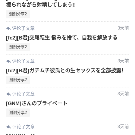
掘られながら射精してしまう!!
您没有权限发布内容，请购买会员或者提升权
6位以上
谢谢分享2
限。
3天前
评论了文章
[fc2][B君]交尾転生 悩みを捨て、自我を解放する
忘记密码？
找回
已有帐号？
登录
谢谢分享2
3天前
评论了文章
[fc2][B君]ガチムチ彼氏との生セックスを全部披露！
谢谢分享2
3天前
评论了文章
[GNM]さんのプライベート
谢谢分享2
3天前
评论了文章