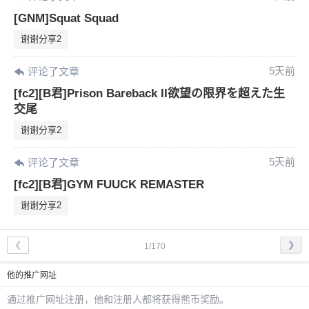
[GNM]Squat Squad
谢谢分享2
5天前
评论了文章
[fc2][B君]Prison Bareback II欲望の限界を超えた生
交尾
谢谢分享2
5天前
评论了文章
[fc2][B君]GYM FUUCK REMASTER
谢谢分享2
❮
❯
1/170
他
的推广网址
通过推广网址注册，
他
和注册人都将获得熊币奖励。