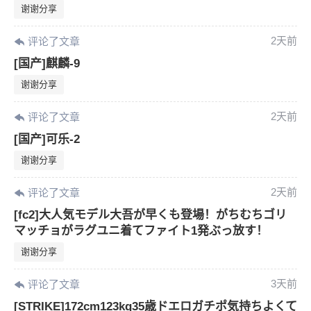
谢谢分享
2天前
评论了文章
[国产]麒麟-9
谢谢分享
2天前
评论了文章
[国产]可乐-2
谢谢分享
2天前
评论了文章
[fc2]大人気モデル大吾が早くも登場！がちむちゴリ
マッチョがラグユニ着てファイト1発ぶっ放す！
谢谢分享
3天前
评论了文章
6位以上
[STRIKE]172cm123kg35歳ドエロガチポ気持ちよくて