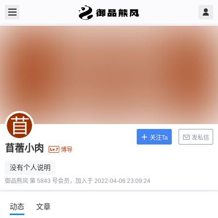
关注Ta
发私信
苜蓿小肉
博导
没有个人说明
御品熊风 第 5843 号会员，加入于 2022-04-06 23:09:24
动态
文章