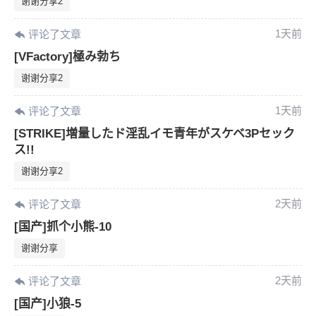
谢谢分享2
1天前
评论了文章
[VFactory]極み勃ち
谢谢分享2
1天前
评论了文章
[STRIKE]増量したド淫乱イモ青年がスケベ3Pセック
ス!!
谢谢分享2
2天前
评论了文章
[国产]抓个小熊-10
谢谢分享
2天前
评论了文章
[国产]小狼-5