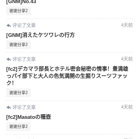
[GNM]No.43
谢谢分享2
4天前
评论了文章
[GNM]消えたケツワレの行方
谢谢分享2
4天前
评论了文章
[fc2]デカマラ部長とホテル密会秘密の情事！豊満雄
っパイ部下と大人の色気満開の生掘りスーツファッ
ク！
谢谢分享2
4天前
评论了文章
[fc2]Masatoの種壺
谢谢分享2