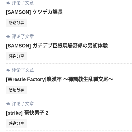
评论了文章
[SAMSON] ケツデカ課長
感谢分享
评论了文章
[SAMSON] ガチデブ巨根現場野郎の男初体験
感谢分享
评论了文章
[Wrestle Factory]襲漢牢 ～褌調教生乱種交尾～
感谢分享
评论了文章
[strike] 豪快男子 2
感谢分享