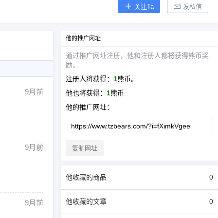
关注Ta
发私信
他
的推广网址
通过推广网址注册，
他
和注册人都将获得熊币奖
励。
注册人将获得：
1
熊币。
9月前
他
也将获得：
1
熊币
他
的推广网址：
9月前
复制网址
他
收藏的商品
0
他
收藏的文章
0
9月前