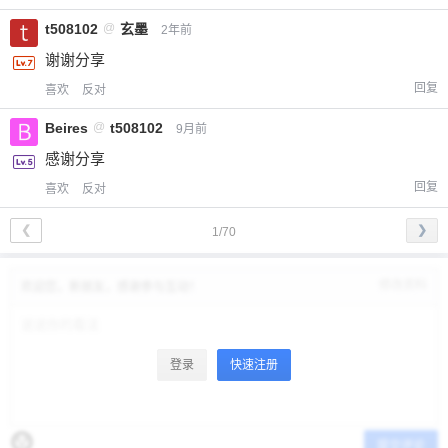
t508102
@
玄墨
2年前
谢谢分享
回复
喜欢
反对
Beires
@
t508102
9月前
感谢分享
回复
喜欢
反对
❮
❯
1/70
修改资料
欢迎您，新朋友，感谢参与互动！
登录
快速注册
提交评论