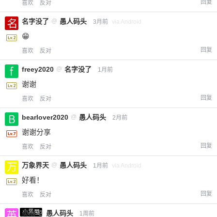
回复
喜欢
反对
名字没了
@
愚人码头
3月前
via Android
😁
回复
喜欢
反对
freey2020
@
名字没了
1月前
谢谢
回复
喜欢
反对
bearlover2020
@
愚人码头
2月前
谢谢分享
回复
喜欢
反对
万象界天
@
愚人码头
1月前
via Android
好看！
回复
喜欢
反对
小黑屋
英治
@
愚人码头
1周前