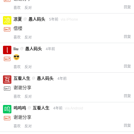
回复
喜欢
反对
凉夏
@
愚人码头
5年前
via iPhone
借楼
回复
喜欢
反对
liu
@
愚人码头
4年前
回复
喜欢
反对
互看人生
@
愚人码头
4年前
谢谢分享
回复
喜欢
反对
呜呜呜
@
互看人生
4年前
via Android
谢谢分享
回复
喜欢
反对