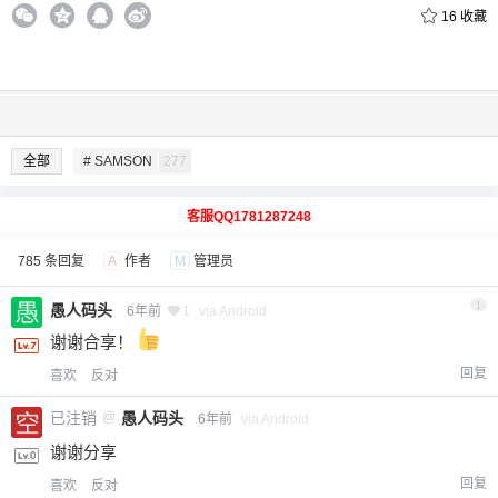
16
收藏
全部
# SAMSON
277
客服QQ1781287248
785 条回复
A
作者
M
管理员
1
愚人码头
6年前
1
via Android
谢谢合享！
回复
喜欢
反对
已注销
@
愚人码头
6年前
via Android
谢谢分享
回复
喜欢
反对