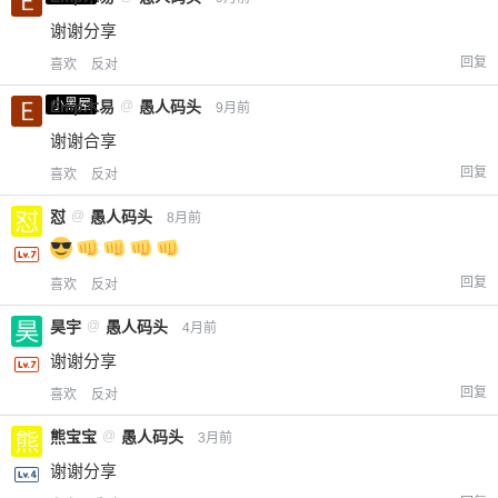
谢谢分享
回复
喜欢
反对
小黑屋
Emp木易
@
愚人码头
9月前
谢谢合享
回复
喜欢
反对
怼
@
愚人码头
8月前
回复
喜欢
反对
昊宇
@
愚人码头
4月前
谢谢分享
回复
喜欢
反对
熊宝宝
@
愚人码头
3月前
谢谢分享