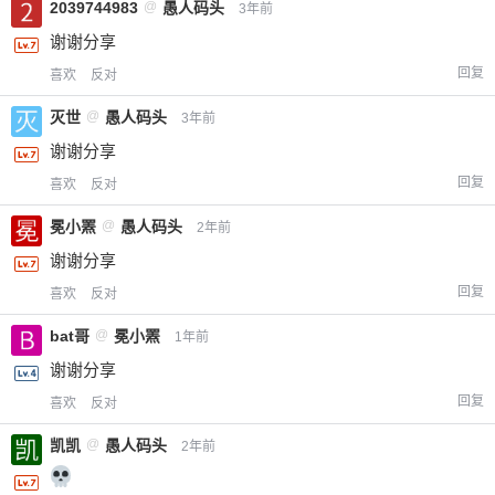
2039744983
@
愚人码头
3年前
谢谢分享
回复
喜欢
反对
灭世
@
愚人码头
3年前
谢谢分享
回复
喜欢
反对
冕小罴
@
愚人码头
2年前
谢谢分享
回复
喜欢
反对
bat哥
@
冕小罴
1年前
谢谢分享
给-熊本熊-打赏
回复
喜欢
反对
凯凯
@
愚人码头
2年前
付费内容
2
5
10
元
元
元