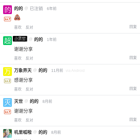
的的
@
已注销
6年前
回复
喜欢
反对
小黑屋
超凶的
@
的的
1年前
谢谢分享
回复
喜欢
反对
万象界天
@
的的
11月前
via Android
感谢分享
回复
喜欢
反对
灭世
@
的的
8月前
谢谢分享
回复
喜欢
反对
叽里呱啦
@
的的
8月前