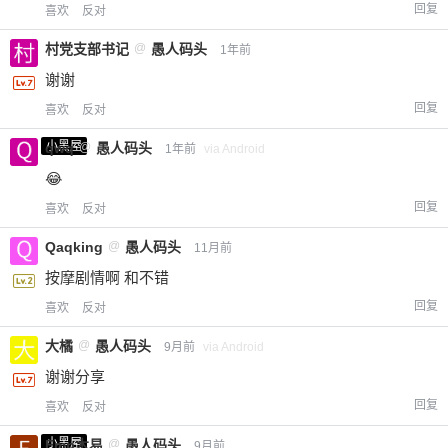
回复
喜欢
反对
村党支部书记
@
愚人码头
1年前
谢谢
回复
喜欢
反对
小黑屋
qwq
@
愚人码头
1年前
via Android
😂
回复
喜欢
反对
Qaqking
@
愚人码头
11月前
按摩剧情啊 和不错
回复
喜欢
反对
大橘
@
愚人码头
9月前
via Android
谢谢分享
回复
喜欢
反对
小黑屋
Emp木易
@
愚人码头
9月前