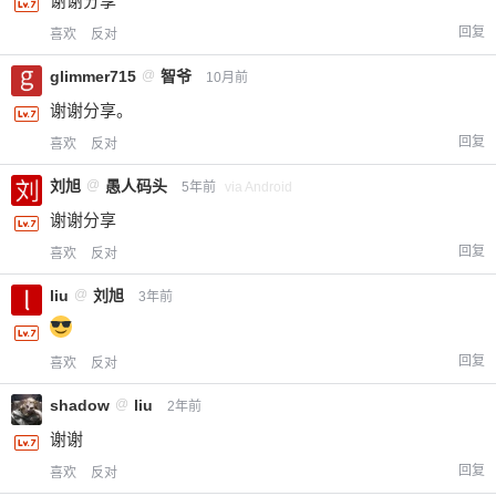
谢谢分享
回复
喜欢
反对
glimmer715
@
智爷
10月前
谢谢分享。
回复
喜欢
反对
刘旭
@
愚人码头
5年前
via Android
谢谢分享
回复
喜欢
反对
liu
@
刘旭
3年前
回复
喜欢
反对
shadow
@
liu
2年前
谢谢
回复
喜欢
反对