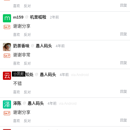
回复
喜欢
反对
m159
@
叽里呱啦
2年前
谢谢分享
回复
喜欢
反对
奶茶香味
@
愚人码头
4年前
谢谢非常
回复
喜欢
反对
小黑屋
云深不知处
@
愚人码头
4年前
via Android
不错
回复
喜欢
反对
泽陈
@
愚人码头
4年前
via Android
谢谢分享
回复
喜欢
反对