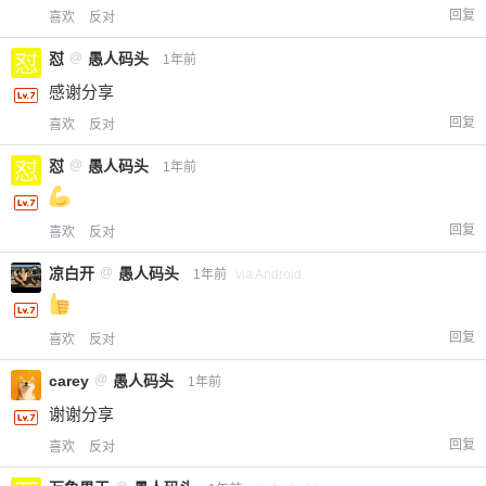
20
50
自定义
回复
元
元
喜欢
反对
怼
@
愚人码头
1年前
¥
感谢分享
6位以上
回复
喜欢
反对
您没有权限发布内容，请购买会员或者提升权
6位以上
怼
@
愚人码头
1年前
限。
回复
喜欢
反对
忘记密码？
找回
已有帐号？
登录
立刻支付
凉白开
@
愚人码头
1年前
via Android
立刻支付
回复
喜欢
反对
carey
@
愚人码头
1年前
谢谢分享
回复
喜欢
反对