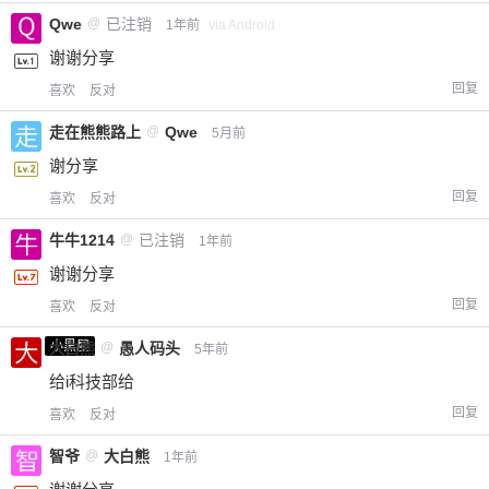
Qwe
@
已注销
1年前
via Android
谢谢分享
回复
喜欢
反对
走在熊熊路上
@
Qwe
5月前
谢分享
回复
喜欢
反对
牛牛1214
@
已注销
1年前
谢谢分享
回复
喜欢
反对
小黑屋
大白熊
@
愚人码头
5年前
给i科技部给
回复
喜欢
反对
智爷
@
大白熊
1年前