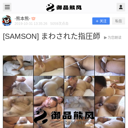
2019/10/31
-熊本熊- @ 御品熊风
-熊本熊-
关注
私信
2019-10-31 13:35:26
5059
次点击
[SAMSON] まわされた指圧師
为您朗读
[SAMSON] まわされた指圧師
当前隐藏内容需要支付100熊币 已有33人支付 登录