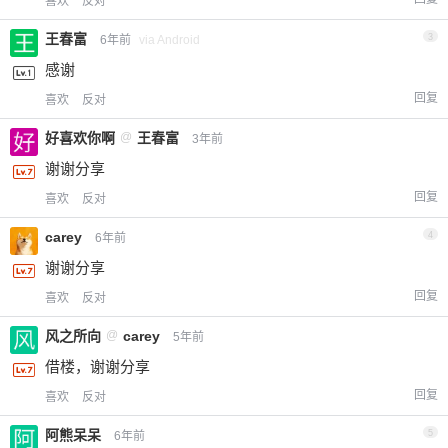
喜欢
反对
王春富
3
6年前
via Android
感谢
回复
喜欢
反对
好喜欢你啊
@
王春富
3年前
谢谢分享
回复
喜欢
反对
carey
4
6年前
谢谢分享
回复
喜欢
反对
风之所向
@
carey
5年前
借楼，谢谢分享
回复
喜欢
反对
阿熊呆呆
5
6年前