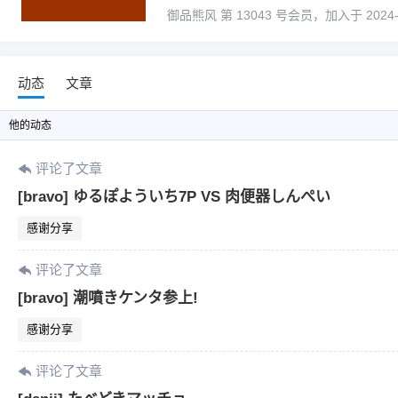
御品熊风 第 13043 号会员，加入于 2024-09-
动态
文章
他
的动态
评论了文章
[bravo] ゆるぽよういち7P VS 肉便器しんぺい
感谢分享
评论了文章
[bravo] 潮噴きケンタ参上!
感谢分享
评论了文章