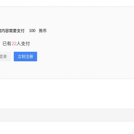
藏内容需要支付
100
熊币
已有
22
人支付
登录
立刻注册