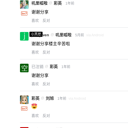
叽里呱啦
@
彩英
1年前
谢谢分享
喜欢
反对
小黑屋
jiangwen
@
叽里呱啦
5月前
via Android
谢谢分享楼主辛苦啦
喜欢
反对
已注销
@
彩英
1年前
谢谢分享
喜欢
反对
彩英
@
刘旭
1年前
via Android
喜欢
反对