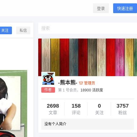
登录
快速注册
关注
私信
-熊本熊-
管理员
作者
第 1 号会员，
18900 活跃度
2698
158
0
3757
文章
评论
关注
粉丝
没有个人简介