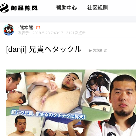
帮助中心
社区规则
-熊本熊-
发表于：
2019-5-23 7:43:17
3121
次点击
[danji] 兄貴へタックル
为您朗读