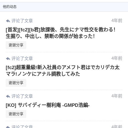
他
的动态
4年前
评论了文章
[首发][fc2][b君]放課後、先生にナマ性交を教わる！
生掘り、中出し、禁断の関係が始まった！
谢谢分享
4年前
评论了文章
[fc2]超重量級!新入社員のアメフト君はでカリデカ太
マラ!ノンケにアナル調教してみた
谢谢分享
4年前
评论了文章
[KO] サバイディー樹利庵 -GMPD浩編-
谢谢分享
4年前
评论了文章