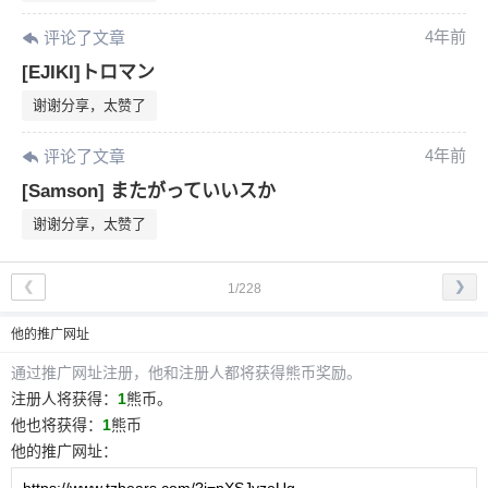
4年前
评论了文章
[EJIKI]トロマン
谢谢分享，太赞了
4年前
评论了文章
[Samson] またがっていいスか
谢谢分享，太赞了
❮
❯
1/228
他
的推广网址
通过推广网址注册，
他
和注册人都将获得熊币奖励。
注册人将获得：
1
熊币。
他
也将获得：
1
熊币
他
的推广网址：