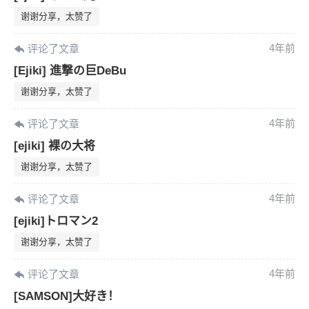
限。
谢谢分享，太赞了
4年前
评论了文章
[Ejiki] 進撃の巨DeBu
忘记密码？
找回
已有帐号？
登录
谢谢分享，太赞了
4年前
评论了文章
[ejiki] 裸の大将
谢谢分享，太赞了
4年前
评论了文章
[ejiki]トロマン2
谢谢分享，太赞了
4年前
评论了文章
[SAMSON]大好き！