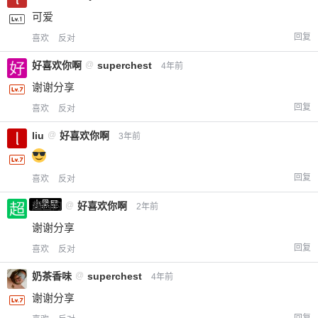
可爱
回复
喜欢
反对
好喜欢你啊
@
superchest
4年前
谢谢分享
回复
喜欢
反对
liu
@
好喜欢你啊
3年前
回复
喜欢
反对
小黑屋
超凶的
@
好喜欢你啊
2年前
谢谢分享
回复
喜欢
反对
奶茶香味
@
superchest
4年前
谢谢分享