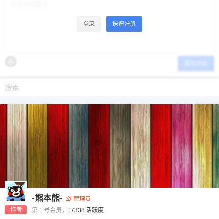
登录
快速注册
提交评论
-熊本熊-
管理员
作者
第 1 号会员，
17338 活跃度