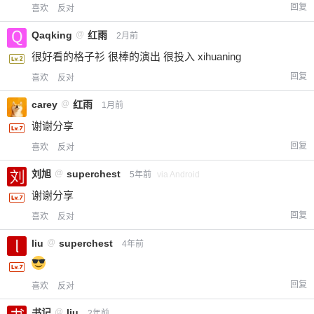
回复
喜欢
反对
Qaqking
@
红雨
2月前
很好看的格子衫 很棒的演出 很投入 xihuaning
回复
喜欢
反对
carey
@
红雨
1月前
谢谢分享
回复
喜欢
反对
刘旭
@
superchest
5年前
via Android
谢谢分享
回复
喜欢
反对
liu
@
superchest
4年前
回复
喜欢
反对
书记
@
liu
2年前