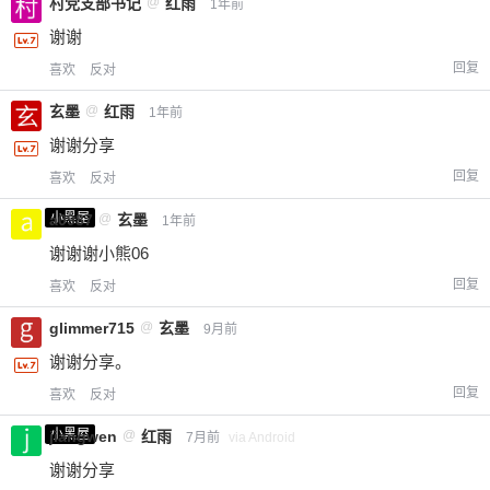
村党支部书记
@
红雨
1年前
谢谢
回复
喜欢
反对
玄墨
@
红雨
1年前
谢谢分享
回复
喜欢
反对
小黑屋
a0987
@
玄墨
1年前
谢谢谢小熊06
回复
喜欢
反对
glimmer715
@
玄墨
9月前
谢谢分享。
回复
喜欢
反对
小黑屋
jiangwen
@
红雨
7月前
via Android
谢谢分享