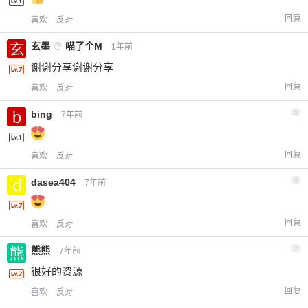
回复
喜欢
反对
玄墨
@
喵了个M
1年前
谢谢分享谢谢分享
回复
喜欢
反对
bing
5
7年前
回复
喜欢
反对
dasea404
6
7年前
回复
喜欢
反对
熊熊
7
7年前
很好的资源
回复
喜欢
反对