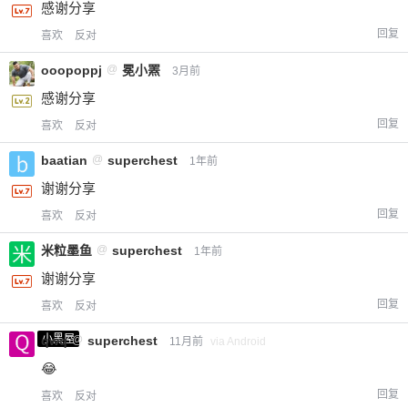
感谢分享
回复
喜欢
反对
ooopoppj
@
冕小罴
3月前
感谢分享
回复
喜欢
反对
baatian
@
superchest
1年前
谢谢分享
回复
喜欢
反对
米粒墨鱼
@
superchest
1年前
谢谢分享
回复
喜欢
反对
小黑屋
qwq
@
superchest
11月前
via Android
😂
回复
喜欢
反对