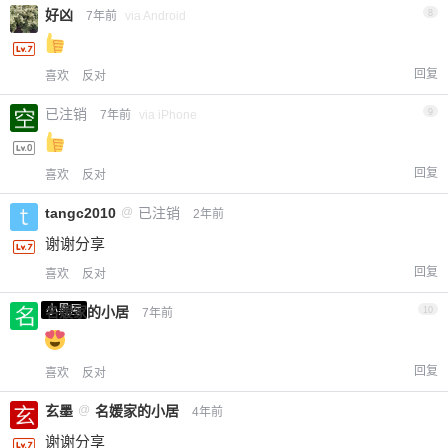
好凶
8
7年前
via Android
回复
喜欢
反对
已注销
9
7年前
via iPhone
回复
喜欢
反对
tangc2010
@
已注销
2年前
谢谢分享
回复
喜欢
反对
小黑屋
名媛家的小居
10
7年前
回复
喜欢
反对
玄墨
@
名媛家的小居
4年前
谢谢分享