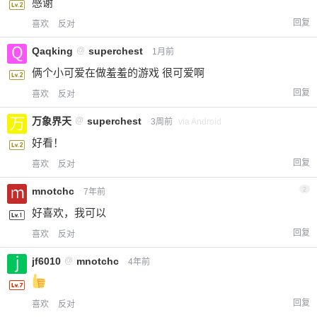
感谢
回复
喜欢
反对
Qaqking
@
superchest
1月前
俩个小可爱在做羞羞的游戏 很可爱啊
回复
喜欢
反对
万象界天
@
superchest
3周前
via Android
好看！
回复
喜欢
反对
mnotchc
2
7年前
好喜欢，我可以
回复
喜欢
反对
jf6010
@
mnotchc
4年前
回复
喜欢
反对