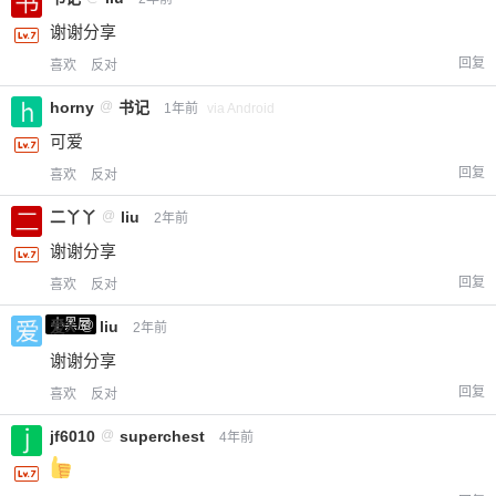
谢谢分享
回复
喜欢
反对
horny
@
书记
1年前
via Android
可爱
回复
喜欢
反对
二丫丫
@
liu
2年前
谢谢分享
回复
喜欢
反对
小黑屋
爱X
@
liu
2年前
谢谢分享
回复
喜欢
反对
jf6010
@
superchest
4年前