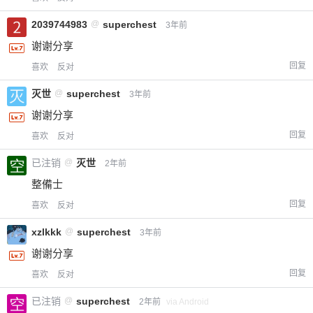
付费内容
2
5
10
元
元
元
2039744983
@
superchest
3年前
谢谢分享
20
50
自定义
元
元
回复
喜欢
反对
灭世
@
superchest
3年前
¥
6位以上
谢谢分享
回复
喜欢
反对
您没有权限发布内容，请购买会员或者提升权
6位以上
限。
已注销
@
灭世
2年前
整備士
回复
喜欢
反对
忘记密码？
找回
已有帐号？
登录
立刻支付
xzlkkk
@
superchest
3年前
谢谢分享
立刻支付
回复
喜欢
反对
已注销
@
superchest
2年前
via Android