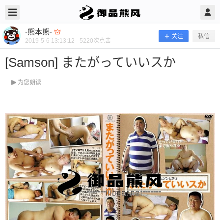
2019/5/06
-熊本熊- @ 御品熊风
-熊本熊-
关注
私信
2019-5-6 13:13:12
5220
次点击
[Samson] またがっていいスか
为您朗读
[Samson] またがっていいスか
当前隐藏内容需要支付100熊币 已有113人支付 登