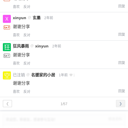
回复
喜欢
反对
xinyun
@
玄墨
2年前
谢谢分享
回复
喜欢
反对
狂风暴雨
@
xinyun
2年前
谢谢分享
回复
喜欢
反对
已注销
@
名媛家的小居
1年前
1
谢谢分享
回复
喜欢
反对
❮
❯
1/57
修改资料
欢迎您，新朋友，感谢参与互动！