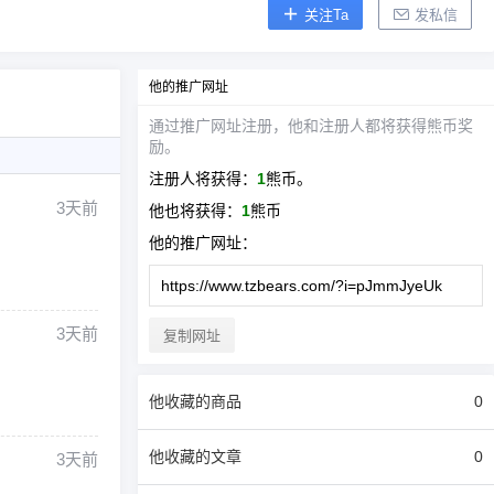
关注Ta
发私信
他
的推广网址
通过推广网址注册，
他
和注册人都将获得熊币奖
励。
注册人将获得：
1
熊币。
3天前
他
也将获得：
1
熊币
他
的推广网址：
3天前
复制网址
他
收藏的商品
0
他
收藏的文章
0
3天前