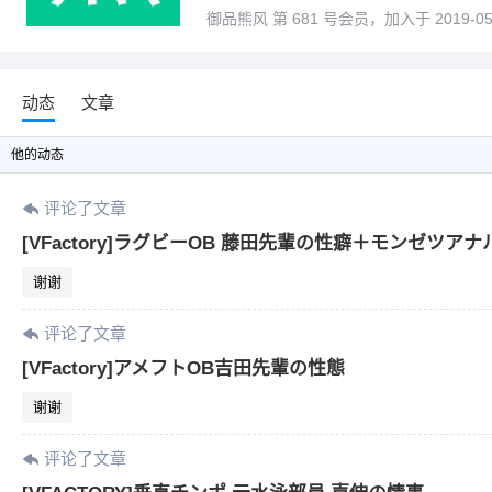
御品熊风 第 681 号会员，加入于 2019-05-0
动态
文章
他
的动态
评论了文章
[VFactory]ラグビーOB 藤田先輩の性癖＋モンゼツアナ
谢谢
评论了文章
[VFactory]アメフトOB吉田先輩の性態
谢谢
评论了文章