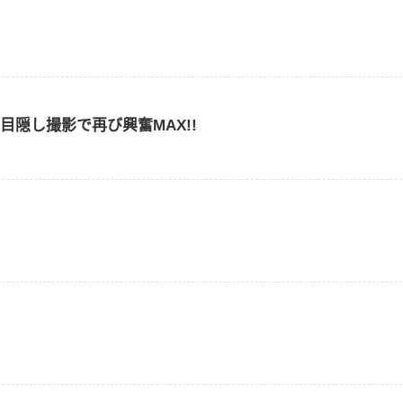
忘记密码？
找回
已有帐号？
登录
覆面目隠し撮影で再び興奮MAX!!