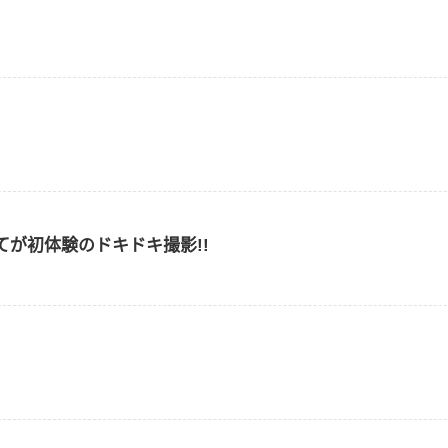
！
23歳全てが初体験のドキドキ撮影!!
6位以上
您没有权限发布内容，请购买会员或者提升权
限。
6位以上