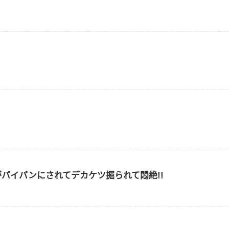
125kgがパイパンにされてデカケツ掘られて悶絶!!