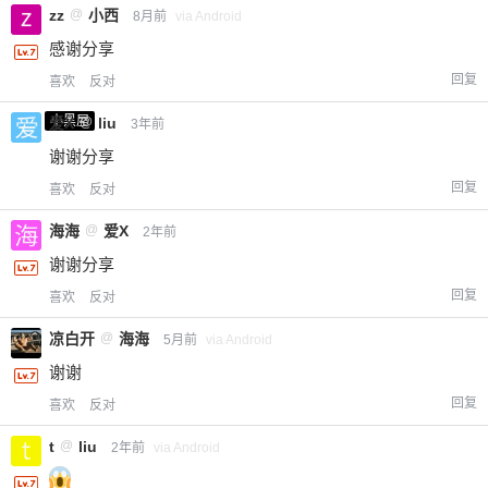
zz
@
小西
8月前
via Android
感谢分享
回复
喜欢
反对
小黑屋
爱X
@
liu
3年前
谢谢分享
回复
喜欢
反对
海海
@
爱X
2年前
谢谢分享
回复
喜欢
反对
凉白开
@
海海
5月前
via Android
谢谢
回复
喜欢
反对
t
@
liu
2年前
via Android