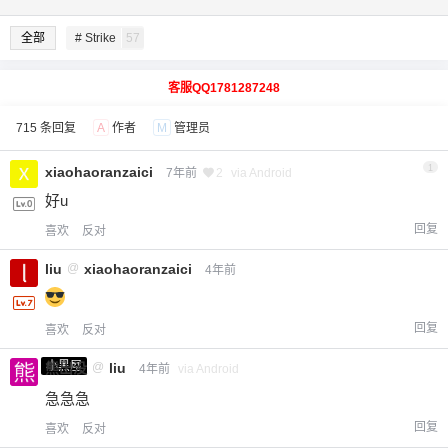
全部
# Strike
57
客服QQ1781287248
715 条回复
A
作者
M
管理员
1
xiaohaoranzaici
7年前
2
via Android
好u
回复
喜欢
反对
liu
@
xiaohaoranzaici
4年前
回复
喜欢
反对
小黑屋
熊出没
@
liu
4年前
via Android
急急急
回复
喜欢
反对