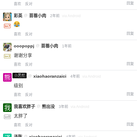
回复
喜欢
反对
彩英
@
苜蓿小肉
2年前
via Android
回复
喜欢
反对
ooopoppj
@
苜蓿小肉
1年前
谢谢分享
回复
喜欢
反对
小黑屋
熊出没
@
xiaohaoranzaici
4年前
via Android
级别
回复
喜欢
反对
我喜欢胖子
@
熊出没
3年前
via Android
太胖了
回复
喜欢
反对
泽陈
@
xiaohaoranzaici
4年前
via Android