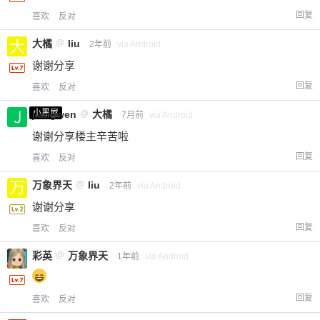
回复
喜欢
反对
大橘
@
liu
2年前
via Android
谢谢分享
回复
喜欢
反对
小黑屋
jiangwen
@
大橘
7月前
via Android
谢谢分享楼主辛苦啦
回复
喜欢
反对
万象界天
@
liu
2年前
via Android
谢谢分享
回复
喜欢
反对
彩英
@
万象界天
1年前
via Android
回复
喜欢
反对