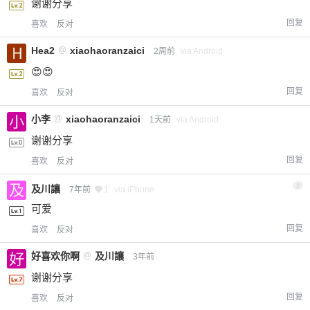
谢谢分享
回复
喜欢
反对
Hea2
@
xiaohaoranzaici
2周前
via Android
😍😍
回复
喜欢
反对
小李
@
xiaohaoranzaici
1天前
via Android
谢谢分享
回复
喜欢
反对
2
及川讓
7年前
1
via iPhone
可爱
回复
喜欢
反对
好喜欢你啊
@
及川讓
3年前
谢谢分享
回复
喜欢
反对