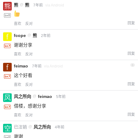
熊
@
熊
7年前
via Android
回复
喜欢
反对
fcope
@
熊
2年前
谢谢分享
回复
喜欢
反对
feimao
6
7年前
via Android
这个好看
回复
喜欢
反对
风之所向
@
feimao
5年前
借楼，感谢分享
回复
喜欢
反对
已注销
@
风之所向
4年前
谢谢