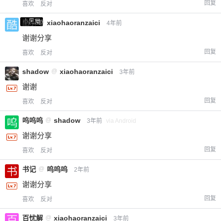
回复
喜欢
反对
小黑屋
酷乐
@
xiaohaoranzaici
4年前
谢谢分享
回复
喜欢
反对
shadow
@
xiaohaoranzaici
3年前
谢谢
回复
喜欢
反对
呜呜呜
@
shadow
3年前
via Android
谢谢分享
回复
喜欢
反对
书记
@
呜呜呜
2年前
谢谢分享
回复
喜欢
反对
百忧解
@
xiaohaoranzaici
3年前