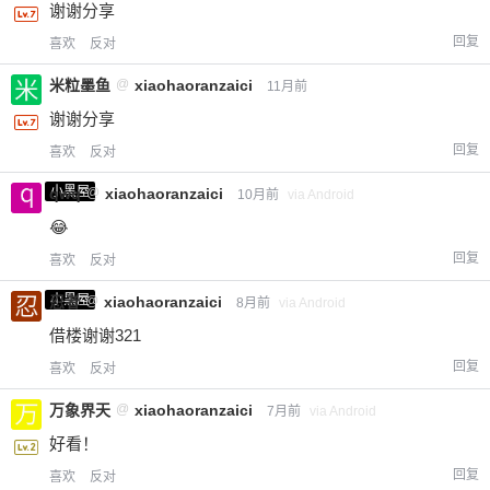
谢谢分享
回复
喜欢
反对
米粒墨鱼
@
xiaohaoranzaici
11月前
谢谢分享
回复
喜欢
反对
小黑屋
qwq
@
xiaohaoranzaici
10月前
via Android
😂
回复
喜欢
反对
小黑屋
忍者
@
xiaohaoranzaici
8月前
via Android
借楼谢谢321
回复
喜欢
反对
万象界天
@
xiaohaoranzaici
7月前
via Android
好看！
回复
喜欢
反对