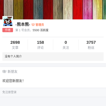
-熊本熊-
管理员
作者
第 1 号会员，
5500 活跃度
2698
158
0
3757
文章
评论
关注
粉丝
没有个人简介
嗨! 新朋友
欢迎您新朋友！
免注册登录