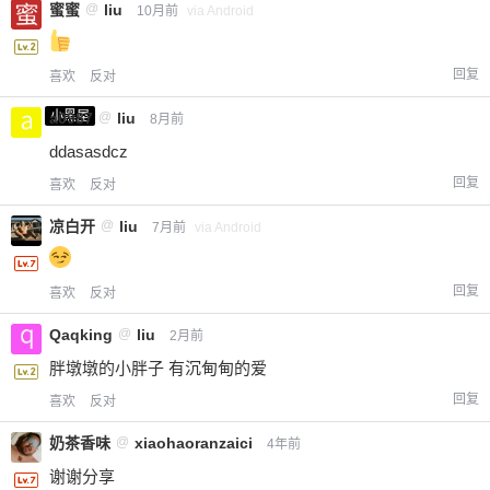
蜜蜜
@
liu
10月前
via Android
回复
喜欢
反对
小黑屋
a0987
@
liu
8月前
ddasasdcz
回复
喜欢
反对
凉白开
@
liu
7月前
via Android
回复
喜欢
反对
Qaqking
@
liu
2月前
胖墩墩的小胖子 有沉甸甸的爱
回复
喜欢
反对
奶茶香味
@
xiaohaoranzaici
4年前
谢谢分享