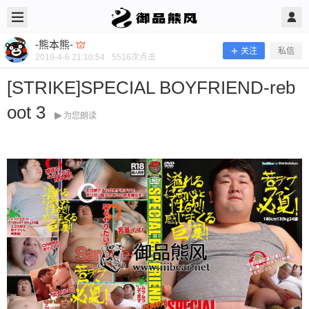
2019/4/06
-熊本熊- @ 御品熊风
-熊本熊-
关注
私信
2019-4-6 21:10:54
5516
次点击
[STRIKE]SPECIAL BOYFRIEND-reb
oot 3
为您朗读
[STRIKE]SPECIAL BOYFRIEND-rebo
ot 3
当前隐藏内容需要支付200熊币 已有126人支付 登