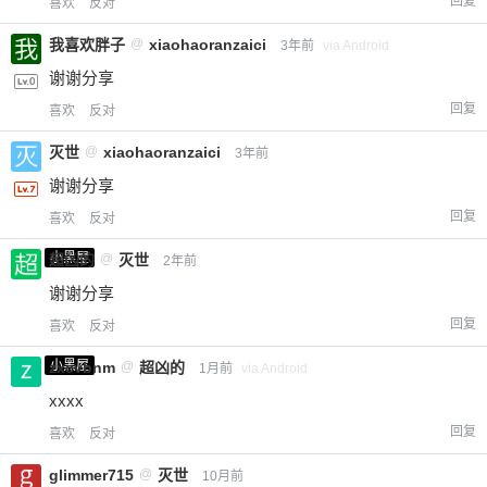
回复
喜欢
反对
我喜欢胖子
@
xiaohaoranzaici
3年前
via Android
给-熊本熊-打赏
谢谢分享
付费内容
2
5
10
回复
喜欢
反对
元
元
元
灭世
@
xiaohaoranzaici
3年前
20
50
自定义
元
元
谢谢分享
回复
喜欢
反对
¥
6位以上
小黑屋
超凶的
@
灭世
2年前
谢谢分享
您没有权限发布内容，请购买会员或者提升权
6位以上
限。
回复
喜欢
反对
小黑屋
zxcvbnm
@
超凶的
1月前
via Android
xxxx
忘记密码？
找回
已有帐号？
登录
立刻支付
回复
喜欢
反对
glimmer715
@
灭世
10月前
立刻支付