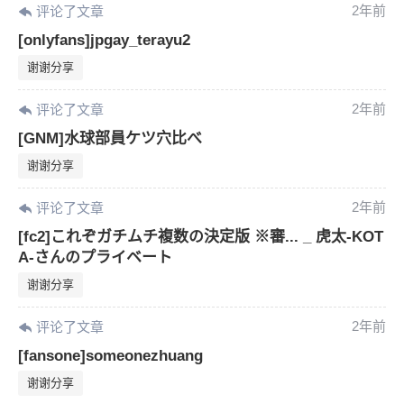
2年前
评论了文章
[onlyfans]jpgay_terayu2
谢谢分享
2年前
评论了文章
[GNM]水球部員ケツ穴比べ
谢谢分享
2年前
评论了文章
[fc2]これぞガチムチ複数の決定版 ※審... _ 虎太-KOT
A-さんのプライベート
谢谢分享
2年前
评论了文章
[fansone]someonezhuang
谢谢分享