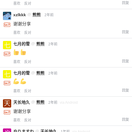
回复
喜欢
反对
xzlkkk
@
熊熊
2年前
谢谢分享
回复
喜欢
反对
七月的雪
@
熊熊
2年前
给-熊本熊-打赏
回复
喜欢
反对
七月的雪
@
熊熊
2年前
付费内容
2
5
10
元
元
元
20
50
回复
喜欢
反对
自定义
元
元
天长地久
@
熊熊
2年前
via Android
¥
谢谢分享
6位以上
回复
喜欢
反对
您没有权限发布内容，请购买会员或者提升权
6位以上
やりますね
@
天长地久
1年前
via Android