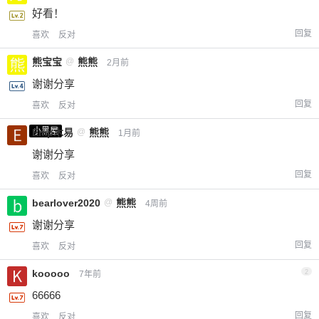
好看！
回复
喜欢
反对
熊宝宝
@
熊熊
2月前
谢谢分享
回复
喜欢
反对
小黑屋
Emp木易
@
熊熊
1月前
谢谢分享
回复
喜欢
反对
bearlover2020
@
熊熊
4周前
谢谢分享
回复
喜欢
反对
kooooo
2
7年前
66666
回复
喜欢
反对