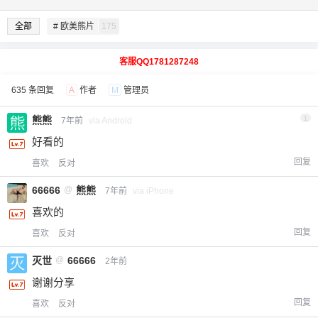
全部
# 欧美熊片
175
客服QQ1781287248
635 条回复
A
作者
M
管理员
熊熊
1
7年前
via Android
好看的
回复
喜欢
反对
66666
@
熊熊
7年前
via iPhone
喜欢的
回复
喜欢
反对
灭世
@
66666
2年前
谢谢分享
回复
喜欢
反对