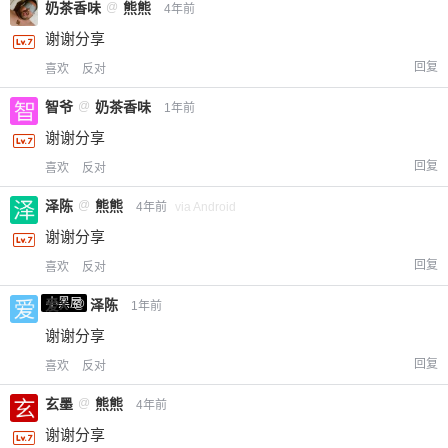
奶茶香味
@
熊熊
4年前
谢谢分享
回复
喜欢
反对
智爷
@
奶茶香味
1年前
谢谢分享
回复
喜欢
反对
泽陈
@
熊熊
4年前
via Android
谢谢分享
回复
喜欢
反对
小黑屋
爱X
@
泽陈
1年前
谢谢分享
回复
喜欢
反对
玄墨
@
熊熊
4年前
谢谢分享