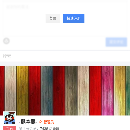
登录
快速注册
提交评论
-熊本熊-
管理员
作者
第 1 号会员，
7438 活跃度