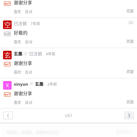
谢谢分享
回复
喜欢
反对
已注销
10
7年前
好看的
回复
喜欢
反对
玄墨
@
已注销
4年前
谢谢分享
回复
喜欢
反对
xinyun
@
玄墨
2年前
谢谢分享
回复
喜欢
反对
❮
❯
1/57
修改资料
欢迎您，新朋友，感谢参与互动！