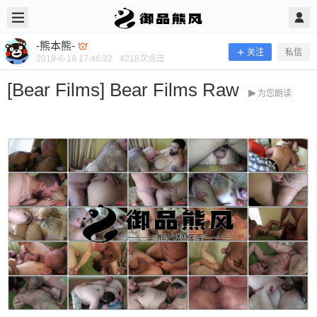
2019/6/18
-熊本熊- @ 御品熊风
-熊本熊-
关注
私信
2019-6-18 17:46:32
4218
次点击
[Bear Films] Bear Films Raw
为您朗读
[Bear Films] Bear Films Raw
当前隐藏内容需要支付100熊币 已有42人支付 登录