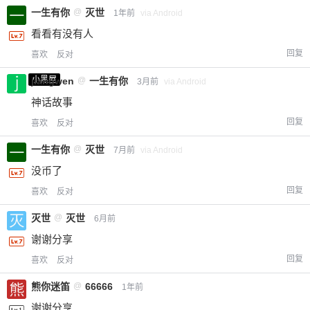
一生有你
@
灭世
1年前
via Android
看看有没有人
回复
喜欢
反对
小黑屋
jiangwen
@
一生有你
3月前
via Android
神话故事
回复
喜欢
反对
一生有你
@
灭世
7月前
via Android
没币了
回复
喜欢
反对
灭世
@
灭世
6月前
谢谢分享
回复
喜欢
反对
熊你迷笛
@
66666
1年前
谢谢分享