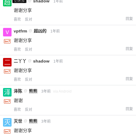
小黑屋
超凶的
@
shadow
1年前
谢谢分享
回复
喜欢
反对
vptfrm
@
超凶的
1年前
谢谢分享
回复
喜欢
反对
二丫丫
@
shadow
1年前
谢谢分享
回复
喜欢
反对
泽陈
@
熊熊
3年前
via Android
谢谢
回复
喜欢
反对
灭世
@
熊熊
3年前
谢谢分享