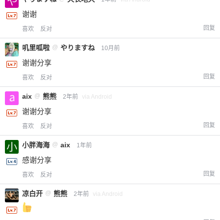
限。
谢谢
回复
喜欢
反对
忘记密码？
找回
已有帐号？
登录
叽里呱啦
@
やりますね
立刻支付
10月前
谢谢分享
立刻支付
回复
喜欢
反对
aix
@
熊熊
2年前
via Android
谢谢分享
回复
喜欢
反对
小胖海海
@
aix
1年前
感谢分享
回复
喜欢
反对
凉白开
@
熊熊
2年前
via Android