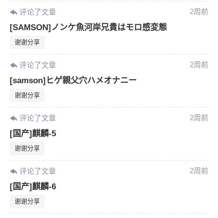
2周前
评论了文章
[SAMSON]ノンケ魚河岸兄貴はモロ感変態
忘记密码？
找回
已有帐号？
登录
谢谢分享
2周前
评论了文章
[samson]ヒゲ親父穴ハメオナニー
谢谢分享
2周前
评论了文章
[国产]麒麟-5
谢谢分享
2周前
评论了文章
[国产]麒麟-6
谢谢分享