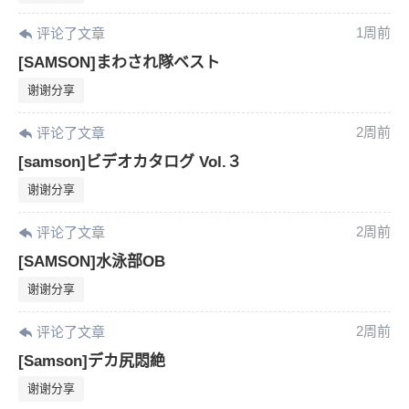
1周前
评论了文章
[SAMSON]まわされ隊ベスト
谢谢分享
2周前
评论了文章
[samson]ビデオカタログ Vol.３
谢谢分享
2周前
评论了文章
[SAMSON]水泳部OB
谢谢分享
2周前
评论了文章
6位以上
[Samson]デカ尻悶絶
您没有权限发布内容，请购买会员或者提升权
6位以上
谢谢分享
限。