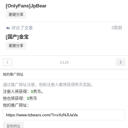
[OnlyFans]JpBear
谢谢分享
3周前
评论了文章
[国产]金宝
谢谢分享
❮
❯
1/129
他
的推广网址
通过推广网址注册，
他
和注册人都将获得熊币奖励。
注册人将获得：
1
熊币。
他
也将获得：
1
熊币
他
的推广网址：
复制网址