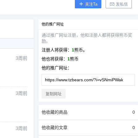
关注Ta
发私信
他
的推广网址
通过推广网址注册，
他
和注册人都将获得熊币奖
励。
注册人将获得：
1
熊币。
3周前
他
也将获得：
1
熊币
他
的推广网址：
3周前
复制网址
他
收藏的商品
0
他
收藏的文章
0
3周前