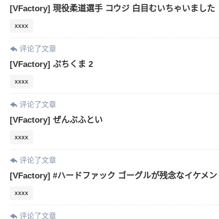
[VFactory] 現役柔道選手 コウジ 白目むいちゃいました
xxxx
评论了文章
[VFactory] ぷちくま 2
xxxx
评论了文章
[VFactory] ぜんぶふとい
xxxx
评论了文章
[VFactory] #ハードファック ゴーグルが残念なイケメン
xxxx
评论了文章