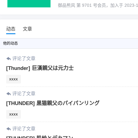
御品熊风 第 9701 号会员，加入于 2023-11-
动态
文章
他
的动态
评论了文章
[Thunder] 巨漢親父は元力士
xxxx
评论了文章
[THUNDER] 黒猫親父のパイパンリング
xxxx
评论了文章