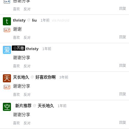
感谢分享
回复
喜欢
反对
thristy
@
liu
1年前
via Android
谢谢
回复
喜欢
反对
小黑屋
爱X
@
thristy
1年前
谢谢分享
回复
喜欢
反对
天长地久
@
好喜欢你啊
3年前
谢谢分享
回复
喜欢
反对
新片推荐
@
天长地久
1年前
谢谢分享
回复
喜欢
反对