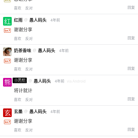
回复
喜欢
反对
红雨
@
愚人码头
4年前
谢谢分享
回复
喜欢
反对
奶茶香味
@
愚人码头
4年前
谢谢分享
回复
喜欢
反对
小黑屋
熊出没
@
愚人码头
4年前
via Android
将计就计
回复
喜欢
反对
玄墨
@
愚人码头
4年前
谢谢分享
回复
喜欢
反对