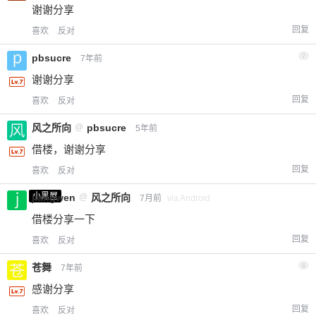
谢谢分享
回复
喜欢
反对
pbsucre
7
7年前
谢谢分享
回复
喜欢
反对
风之所向
@
pbsucre
5年前
借楼，谢谢分享
回复
喜欢
反对
小黑屋
jiangwen
@
风之所向
7月前
via Android
借楼分享一下
回复
喜欢
反对
苍舞
8
7年前
感谢分享
回复
喜欢
反对