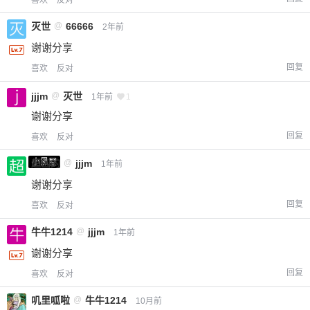
喜欢
反对
灭世
@
66666
2年前
谢谢分享
回复
喜欢
反对
jjjm
@
灭世
1年前
1
谢谢分享
回复
喜欢
反对
小黑屋
超凶的
@
jjjm
1年前
谢谢分享
回复
喜欢
反对
牛牛1214
@
jjjm
1年前
谢谢分享
回复
喜欢
反对
叽里呱啦
@
牛牛1214
10月前