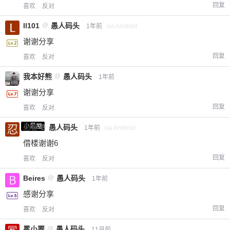
回复
喜欢
反对
ll101
@
愚人码头
1年前
via Android
谢谢分享
回复
喜欢
反对
我本好熊
@
愚人码头
1年前
谢谢分享
回复
喜欢
反对
小黑屋
忍者
@
愚人码头
1年前
via Android
借楼谢谢6
回复
喜欢
反对
Beires
@
愚人码头
1年前
感谢分享
回复
喜欢
反对
冕小罴
@
愚人码头
11月前