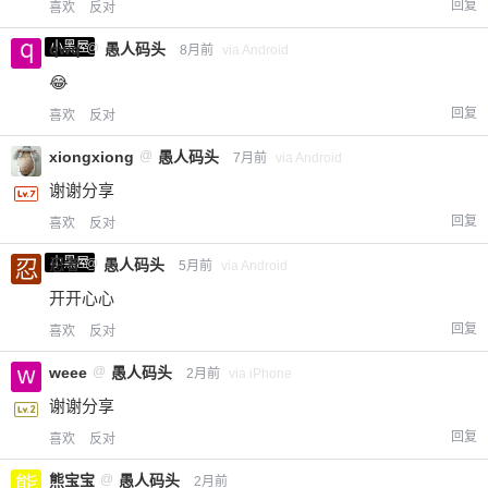
回复
喜欢
反对
小黑屋
qwq
@
愚人码头
8月前
via Android
😂
回复
喜欢
反对
xiongxiong
@
愚人码头
7月前
via Android
谢谢分享
回复
喜欢
反对
小黑屋
忍者
@
愚人码头
5月前
via Android
开开心心
回复
喜欢
反对
weee
@
愚人码头
2月前
via iPhone
谢谢分享
回复
喜欢
反对
熊宝宝
@
愚人码头
2月前