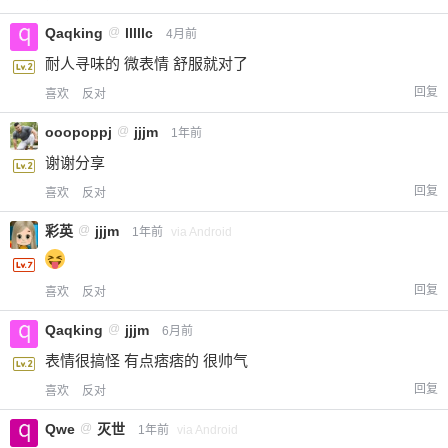
Qaqking
@
lllllc
4月前
耐人寻味的 微表情 舒服就对了
回复
喜欢
反对
ooopoppj
@
jjjm
1年前
谢谢分享
回复
喜欢
反对
彩英
@
jjjm
1年前
via Android
回复
喜欢
反对
Qaqking
@
jjjm
6月前
表情很搞怪 有点痞痞的 很帅气
回复
喜欢
反对
Qwe
@
灭世
1年前
via Android