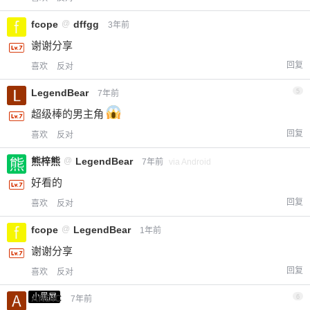
fcope
@
dffgg
3年前
谢谢分享
回复
喜欢
反对
LegendBear
5
7年前
超级棒的男主角
回复
喜欢
反对
熊梓熊
@
LegendBear
7年前
via Android
好看的
回复
喜欢
反对
fcope
@
LegendBear
1年前
谢谢分享
回复
喜欢
反对
小黑屋
ANDIC
6
7年前