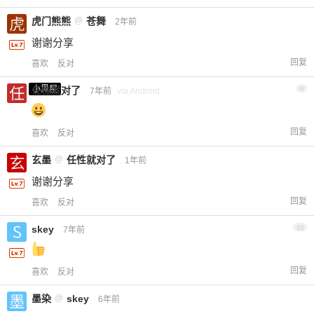
虎门熊熊
@
苍舞
2年前
谢谢分享
回复
喜欢
反对
小黑屋
任性就对了
9
7年前
via Android
回复
喜欢
反对
玄墨
@
任性就对了
1年前
谢谢分享
回复
喜欢
反对
skey
10
7年前
回复
喜欢
反对
墨染
@
skey
6年前