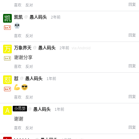
回复
喜欢
反对
凯凯
@
愚人码头
2年前
回复
喜欢
反对
万象界天
@
愚人码头
2年前
via Android
谢谢分享
回复
喜欢
反对
怼
@
愚人码头
1年前
回复
喜欢
反对
小黑屋
a0987
@
愚人码头
1年前
谢谢
回复
喜欢
反对