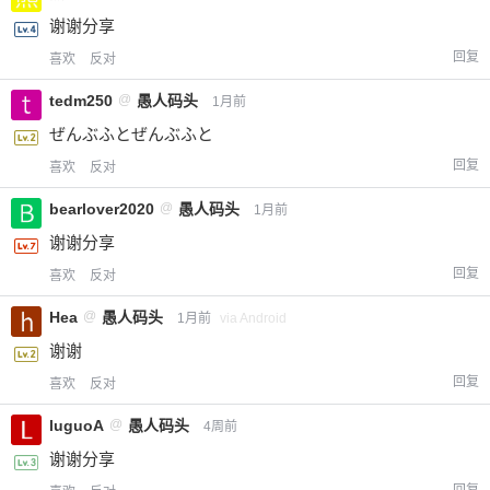
谢谢分享
回复
喜欢
反对
tedm250
@
愚人码头
1月前
ぜんぶふとぜんぶふと
回复
喜欢
反对
bearlover2020
@
愚人码头
1月前
谢谢分享
回复
喜欢
反对
Hea
@
愚人码头
1月前
via Android
谢谢
回复
喜欢
反对
luguoA
@
愚人码头
4周前
谢谢分享