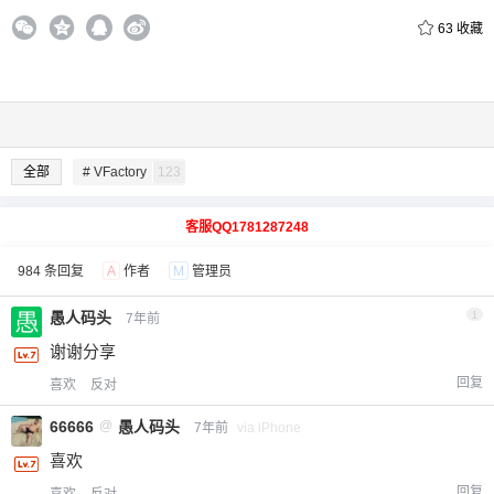
63
收藏
全部
# VFactory
123
客服QQ1781287248
984 条回复
A
作者
M
管理员
愚人码头
1
7年前
谢谢分享
回复
喜欢
反对
66666
@
愚人码头
7年前
via iPhone
喜欢
回复