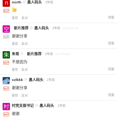
付费内容
2
5
10
north
@
愚人码头
3年前
元
元
元
20
50
自定义
元
元
回复
喜欢
反对
新片推荐
@
愚人码头
3年前
via Android
¥
6位以上
谢谢分享
回复
喜欢
反对
您没有权限发布内容，请购买会员或者提升权
6位以上
限。
朱哥
@
新片推荐
3年前
via iPhone
不是因为
回复
喜欢
反对
忘记密码？
找回
已有帐号？
登录
立刻支付
xzlkkk
@
愚人码头
2年前
谢谢分享
立刻支付
回复
喜欢
反对
村党支部书记
@
愚人码头
2年前
谢谢