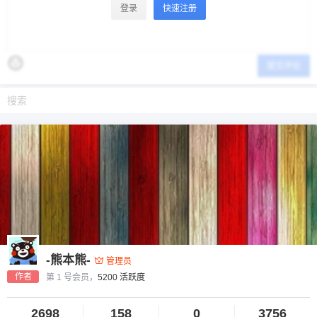
登录
快速注册
提交评论
-熊本熊-
管理员
作者
第 1 号会员，
5200 活跃度
2698
158
0
3756