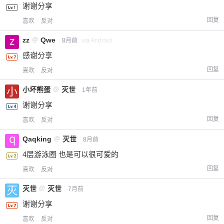
谢谢分享
回复
喜欢
反对
zz
@
Qwe
8月前
via Android
感谢分享
回复
喜欢
反对
小坏熊蛋
@
灭世
1年前
谢谢分享
回复
喜欢
反对
Qaqking
@
灭世
8月前
4层游泳圈 也是可以很可爱的
回复
喜欢
反对
灭世
@
灭世
7月前
谢谢分享
回复
喜欢
反对