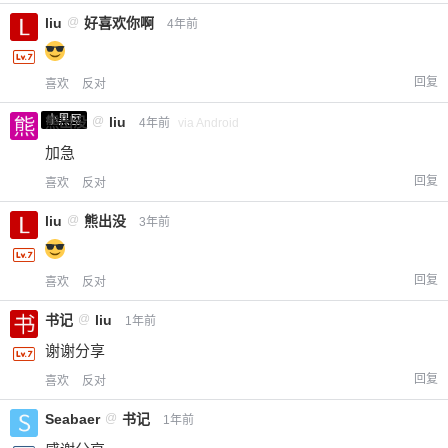
liu
@
好喜欢你啊
4年前
回复
喜欢
反对
小黑屋
熊出没
@
liu
4年前
via Android
加急
回复
喜欢
反对
liu
@
熊出没
3年前
回复
喜欢
反对
书记
@
liu
1年前
谢谢分享
回复
喜欢
反对
Seabaer
@
书记
1年前