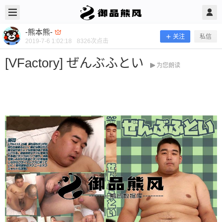
2019/7/06
-熊本熊- @ 御品熊风
-熊本熊-
关注
私信
2019-7-6 1:02:18
8326
次点击
[VFactory] ぜんぶふとい
为您朗读
[VFactory] ぜんぶふとい
新片推荐 当前隐藏内容需要支付200熊币 已有139