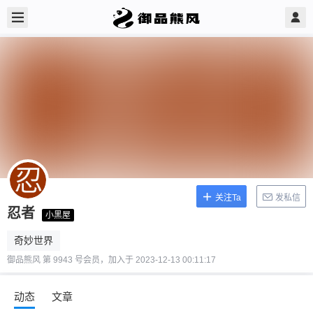
关注Ta
发私信
忍者
小黑屋
奇妙世界
御品熊风 第 9943 号会员，加入于 2023-12-13 00:11:17
动态
文章