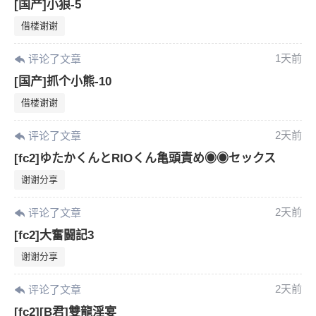
[国产]小狼-5
借楼谢谢
1天前
评论了文章
[国产]抓个小熊-10
借楼谢谢
2天前
评论了文章
[fc2]ゆたかくんとRIOくん亀頭責め◉◉セックス
谢谢分享
2天前
评论了文章
[fc2]大奮闘記3
谢谢分享
2天前
评论了文章
[fc2][B君]雙龍淫宴