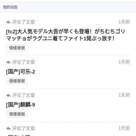
他
的动态
1天前
评论了文章
[fc2]大人気モデル大吾が早くも登場！がちむちゴリ
マッチョがラグユニ着てファイト1発ぶっ放す！
借楼谢谢
1天前
评论了文章
[国产]可乐-2
借楼谢谢
1天前
评论了文章
[国产]麒麟-9
借楼谢谢
1天前
评论了文章