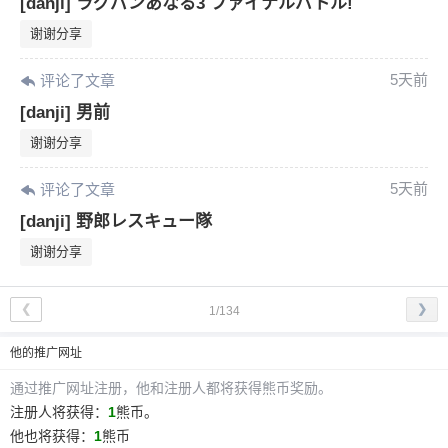
[danji] ラグパンあなる3 ファイナルバトル!
谢谢分享
5天前
评论了文章
[danji] 男前
谢谢分享
5天前
评论了文章
[danji] 野郎レスキュー隊
谢谢分享
❮
❯
1/134
他
的推广网址
通过推广网址注册，
他
和注册人都将获得熊币奖励。
注册人将获得：
1
熊币。
他
也将获得：
1
熊币