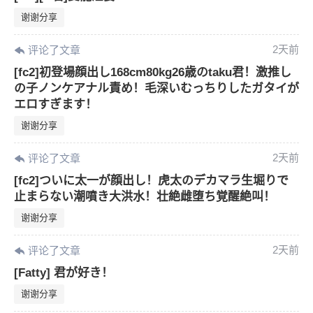
谢谢分享
2天前
评论了文章
[fc2]初登場顔出し168cm80kg26歳のtaku君！激推し
の子ノンケアナル責め！毛深いむっちりしたガタイが
エロすぎます！
谢谢分享
2天前
评论了文章
[fc2]ついに太一が顔出し！虎太のデカマラ生堀りで
止まらない潮噴き大洪水！壮絶雌堕ち覚醒絶叫！
谢谢分享
2天前
评论了文章
[Fatty] 君が好き！
谢谢分享