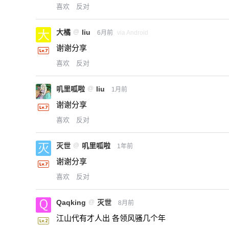
喜欢
反对
大橘
@
liu
6月前
via Android
谢谢分享
喜欢
反对
叽里呱啦
@
liu
1月前
谢谢分享
喜欢
反对
灭世
@
叽里呱啦
1年前
谢谢分享
喜欢
反对
Qaqking
@
灭世
8月前
江山代有才人出 各领风骚几个年