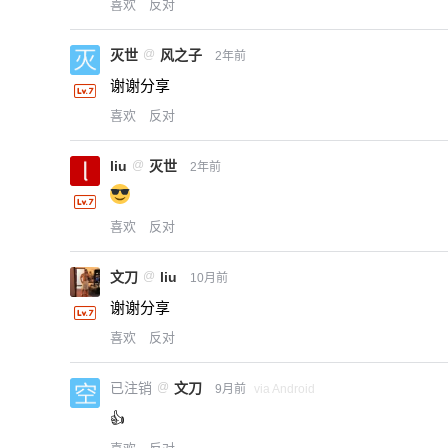
喜欢
反对
灭世
@
风之子
2年前
谢谢分享
喜欢
反对
liu
@
灭世
2年前
喜欢
反对
文刀
@
liu
10月前
谢谢分享
喜欢
反对
已注销
@
文刀
9月前
via Android
👍