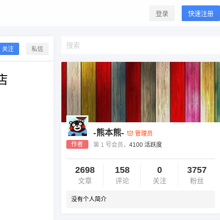
登录
快速注册
关注
私信
店
-熊本熊-
管理员
作者
第 1 号会员，
4100 活跃度
2698
158
0
3757
文章
评论
关注
粉丝
没有个人简介