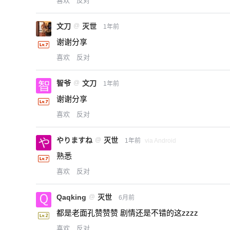
喜欢
反对
文刀
@
灭世
1年前
谢谢分享
喜欢
反对
智爷
@
文刀
1年前
谢谢分享
喜欢
反对
やりますね
@
灭世
1年前
via Android
熟悉
喜欢
反对
Qaqking
@
灭世
6月前
都是老面孔赞赞赞 剧情还是不错的这zzzz
喜欢
反对