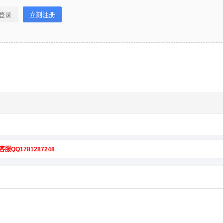
登录
立刻注册
客服QQ1781287248