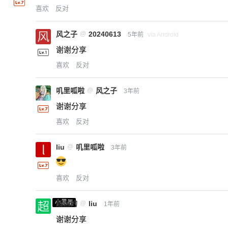
喜欢
反对
风之子
@
20240613
5年前
via Android
谢谢分享
喜欢
反对
叽里呱啦
@
风之子
3年前
谢谢分享
喜欢
反对
liu
@
叽里呱啦
3年前
喜欢
反对
小黑屋
超凶的
@
liu
1年前
谢谢分享