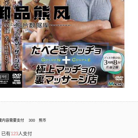
藏内容需要支付
300
熊币
已有
123
人支付