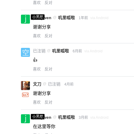
喜欢
反对
小黑屋
jiangwen
@
叽里呱啦
1年前
via Android
谢谢分享
喜欢
反对
已注销
@
叽里呱啦
6月前
via Android
👍
喜欢
反对
文刀
@
已注销
4月前
谢谢分享
喜欢
反对
小黑屋
jiangwen
@
叽里呱啦
3月前
via Android
在这里等你