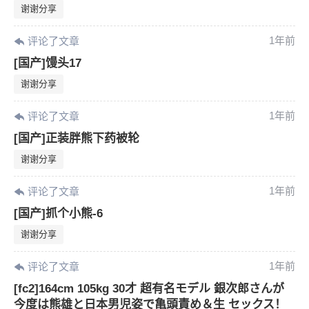
谢谢分享
1年前
评论了文章
[国产]馒头17
谢谢分享
1年前
评论了文章
[国产]正装胖熊下药被轮
谢谢分享
1年前
评论了文章
[国产]抓个小熊-6
谢谢分享
1年前
评论了文章
[fc2]164cm 105kg 30才 超有名モデル 銀次郎さんが
6位以上
今度は熊雄と日本男児姿で亀頭責め＆生 セックス！