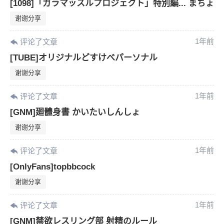
[1098]「ガラマッスルプロジェクト」特別編... まちょ
谢谢分享
1年前
评论了文章
[TUBE]オリジナルどすけべパーソナル
谢谢分享
1年前
评论了文章
[GNM]廻體身書 かいたいしんしょ
谢谢分享
1年前
评论了文章
[OnlyFans]topbbcock
谢谢分享
1年前
评论了文章
[GNM]禁欲レスリング部 射精のルール