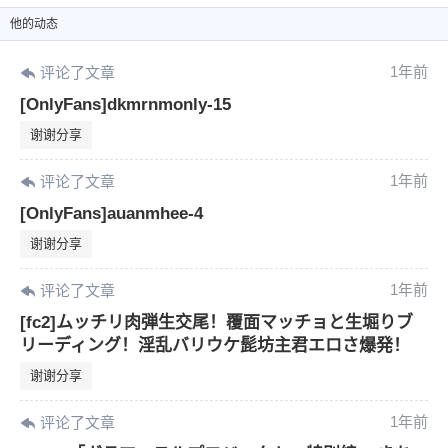
他
的动态
1年前
评论了文章
[OnlyFans]dkmrnmonly-15
谢谢分享
1年前
评论了文章
[OnlyFans]auanmhee-4
谢谢分享
1年前
评论了文章
[fc2]ムッチリ肉弾生交尾！覆面マッチョと生堀りブ
リーディング！淫乱バリウケ髭坊主君エロさ爆発！
谢谢分享
1年前
评论了文章