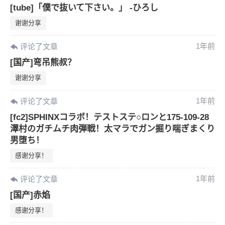
[tube]「僕で抜いて下さい。」 -ひろし
谢谢分享
1年前
评论了文章
[国产]弯吊熊叔？
谢谢分享
1年前
评论了文章
[fc2]SPHINXコラボ！テストステ○ロンと175-109-28
澤村のガチムチ肉弾戦！太マラでガン掘り喘ぎまくり
男堕ち！
感谢分享！
1年前
评论了文章
[国产]赤焰
感谢分享！