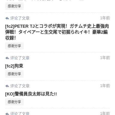
感谢分享
您没有权限发布内容，请购买会员或者提升权
6位以上
限。
1年前
评论了文章
[fc2]PETER TJとコラボが実現！ガチムチ史上最強肉
弾戦！タイベアーと生交尾で初掘られイキ！豪華2編
収録！
忘记密码？
找回
已有帐号？
登录
感谢分享
1年前
评论了文章
[fc2]拘束
感谢分享
1年前
评论了文章
[KO]警備員良太郎は見た!!
感谢分享
1年前
评论了文章