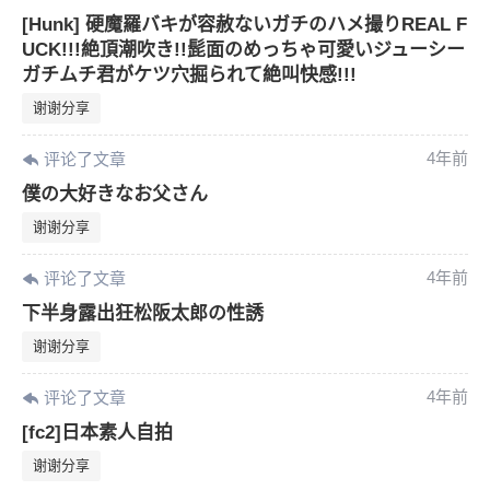
[Hunk] 硬魔羅バキが容赦ないガチのハメ撮りREAL F
UCK!!!絶頂潮吹き!!髭面のめっちゃ可愛いジューシー
ガチムチ君がケツ穴掘られて絶叫快感!!!
谢谢分享
6位以上
4年前
评论了文章
您没有权限发布内容，请购买会员或者提升权
6位以上
僕の大好きなお父さん
限。
谢谢分享
4年前
评论了文章
忘记密码？
找回
已有帐号？
登录
下半身露出狂松阪太郎の性誘
谢谢分享
4年前
评论了文章
[fc2]日本素人自拍
谢谢分享