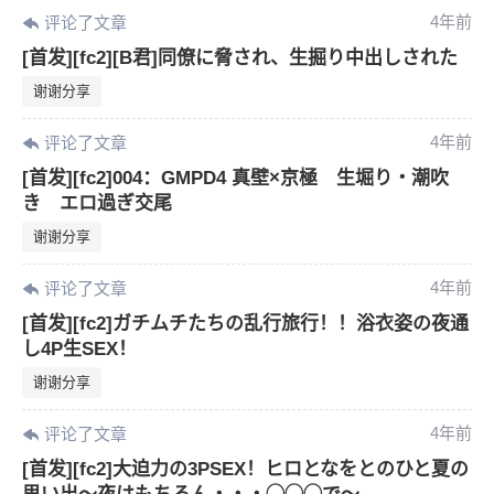
4年前
评论了文章
[首发][fc2][B君]同僚に脅され、生掘り中出しされた
谢谢分享
4年前
评论了文章
[首发][fc2]004：GMPD4 真壁×京極 生堀り・潮吹
き エロ過ぎ交尾
谢谢分享
4年前
评论了文章
[首发][fc2]ガチムチたちの乱行旅行！！浴衣姿の夜通
し4P生SEX！
谢谢分享
4年前
评论了文章
[首发][fc2]大迫力の3PSEX！ヒロとなをとのひと夏の