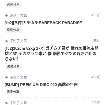
谢谢分享
4年前
评论了文章
[fc2][B君]ガチムチBAREBACK PARADISE
谢谢分享
4年前
评论了文章
[fc2]162cm 82kg 27才 ガチムチ君が 憧れの掛流＆熊
雄と3P デカマラ２本と 催 眠術でケツの疼きが止ま
らない！
谢谢分享
4年前
评论了文章
[BUMP] PREMIUM DISC 020 高尾の告白
谢谢分享
4年前
评论了文章