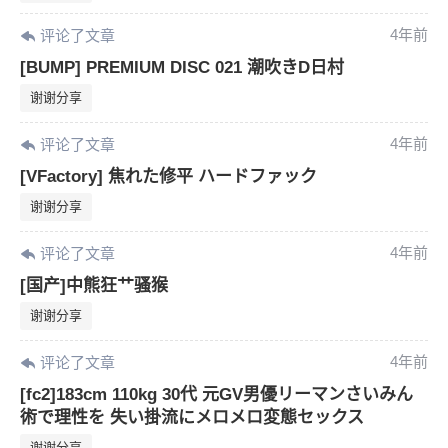
4年前
评论了文章
[BUMP] PREMIUM DISC 021 潮吹きD日村
谢谢分享
4年前
评论了文章
[VFactory] 焦れた修平 ハードファック
谢谢分享
4年前
评论了文章
[国产]中熊狂艹骚猴
谢谢分享
4年前
评论了文章
[fc2]183cm 110kg 30代 元GV男優リーマンさいみん
術で理性を 失い掛流にメロメロ変態セックス
谢谢分享