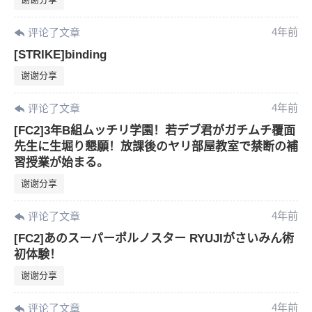
4年前
评论了文章
[STRIKE]binding
谢谢分享
4年前
评论了文章
[FC2]3年B組ムッチリ学園！若デブ君がガチムチ覆面
先生に生堀り懇願！放課後のヤリ部屋教室で禁断の補
習授業が始まる。
谢谢分享
4年前
评论了文章
[FC2]あのスーパーポルノスター RYUJIがさいみん術
初体験！
谢谢分享
4年前
评论了文章