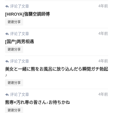
4年前
评论了文章
[HIROYA]強襲空調師傅
谢谢分享
4年前
评论了文章
[国产]两男相遇
谢谢分享
4年前
评论了文章
美女と一緒に熊をお風呂に放り込んだら瞬間ガチ勃起
♪
谢谢分享
4年前
评论了文章
熊専×汚れ専の皆さん♪お待ちかね
谢谢分享