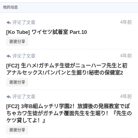
他
的动态
4年前
评论了文章
[Ko Tube] ワイセツ試着室 Part.10
谢谢分享
4年前
评论了文章
[FC2] 生ハメ!ガチムチ生徒がニューハーフ先生と初
アナルセックス!パンパンと生掘り!秘密の保健室2
谢谢分享
4年前
评论了文章
[FC2] 3年B組ムッチリ学園2！放課後の発展教室でぽ
ちゃカワ生徒がガチムチ覆面先生を生堀り！『先生の
ケツ貸してよ！』
谢谢分享