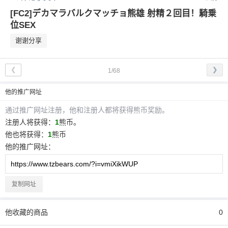
[FC2]デカマラバルクマッチョ熊雄 射精２回目！騎乗
位SEX
谢谢分享
❮
❯
1/68
他
的推广网址
通过推广网址注册，
他
和注册人都将获得熊币奖励。
注册人将获得：
1
熊币。
他
也将获得：
1
熊币
他
的推广网址：
复制网址
他
收藏的商品
0