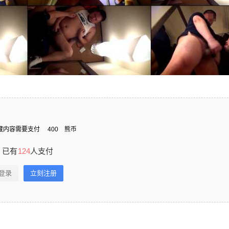
藏内容需要支付
400
熊币
已有
124
人支付
登录
立刻注册