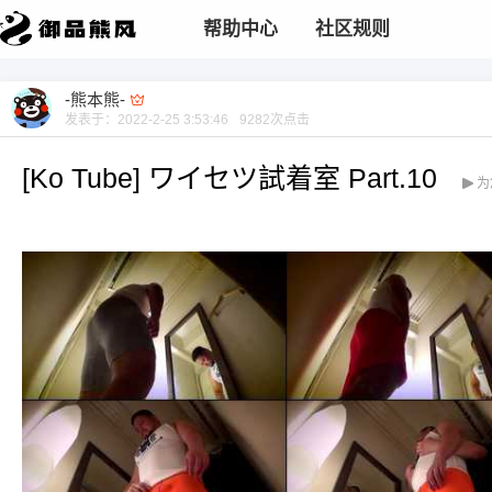
帮助中心
社区规则
-熊本熊-
发表于：
2022-2-25 3:53:46
9282
次点击
[Ko Tube] ワイセツ試着室 Part.10
为