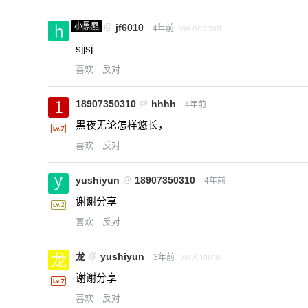
小黑屋
hhhh
@
jf6010
4年前
via Android
sjjsj
喜欢
反对
18907350310
@
hhhh
4年前
黑夜无论怎样悠长，
喜欢
反对
yushiyun
@
18907350310
4年前
谢谢分享
喜欢
反对
龙
@
yushiyun
3年前
via Android
谢谢分享
喜欢
反对