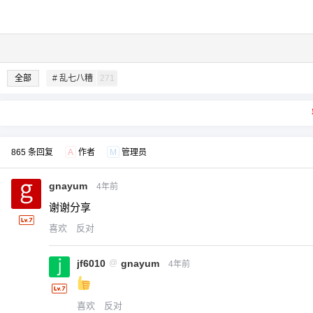
全部
# 乱七八糟
271
865 条回复
A
作者
M
管理员
gnayum
4年前
谢谢分享
喜欢
反对
jf6010
@
gnayum
4年前
喜欢
反对