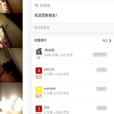
嗨! 新朋友
欢迎您新朋友！
免注册登录
财富排行
ALL ❯
-熊本熊-
4290223
2698 文章 • 158 评论
alili123
31301
0 文章 • 1444 评论
wahwah
20407
0 文章 • 5793 评论
303
18308
0 文章 • 2699 评论