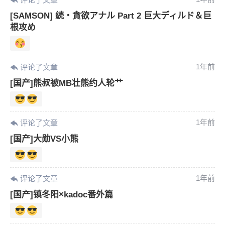
[SAMSON] 続・貪欲アナル Part 2 巨大ディルド＆巨
根攻め
1年前
评论了文章
[国产]熊叔被MB壮熊约人轮艹
1年前
评论了文章
[国产]大勋VS小熊
1年前
评论了文章
[国产]镇冬阳×kadoc番外篇