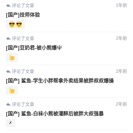
1年前
评论了文章
[国产]技师体验
2年前
评论了文章
[国产]豆奶君-被小熊爆屮
2年前
评论了文章
[国产] 鲨鱼-学生小胖帮拿外卖结果被胖叔叔爆操
6位以上
2年前
评论了文章
您没有权限发布内容，请购买会员或者提升权
6位以上
限。
[国产] 鲨鱼-白袜小熊被灌醉后被胖大叔强暴
✗