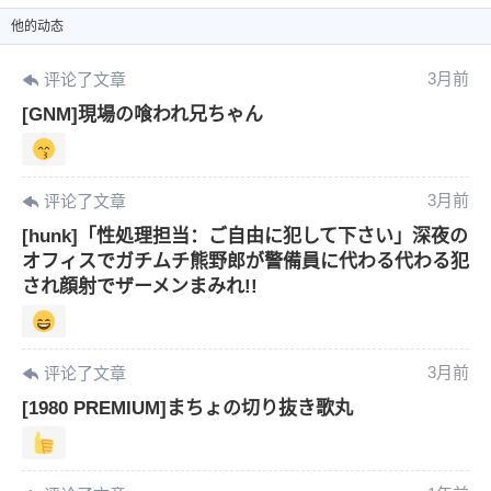
他
的动态
3月前
评论了文章
[GNM]現場の喰われ兄ちゃん
3月前
评论了文章
[hunk]「性処理担当：ご自由に犯して下さい」深夜の
オフィスでガチムチ熊野郎が警備員に代わる代わる犯
され顔射でザーメンまみれ!!
3月前
评论了文章
[1980 PREMIUM]まちょの切り抜き歌丸