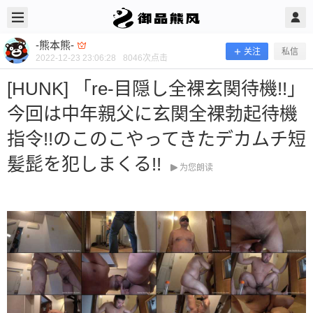
2022/12/23
-熊本熊- @ 御品熊风
-熊本熊-
关注
私信
2022-12-23 23:06:28
8046
次点击
[HUNK] 「re-目隠し全裸玄関待機!!」
今回は中年親父に玄関全裸勃起待機
指令!!のこのこやってきたデカムチ短
髪髭を犯しまくる!!
为您朗读
[HUNK] 「re-目隠し全裸玄関待機!!」
今回は中年親父に玄関全裸勃起待機指
令!!のこのこやってきたデカムチ短髪
髭を犯しまくる!!
当前隐藏内容需要支付600熊币 已有78人支付 登录