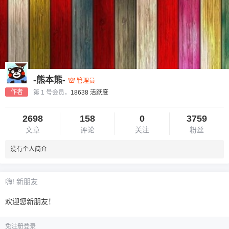
-熊本熊-
管理员
作者
第 1 号会员，
18638 活跃度
2698
158
0
3759
文章
评论
关注
粉丝
没有个人简介
嗨! 新朋友
欢迎您新朋友！
免注册登录