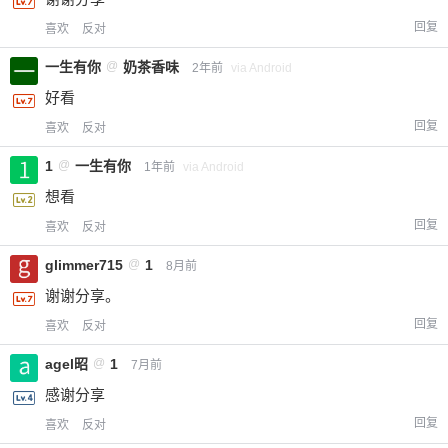
回复
喜欢
反对
一生有你
@
奶茶香味
2年前
via Android
好看
回复
喜欢
反对
1
@
一生有你
1年前
via Android
想看
回复
喜欢
反对
glimmer715
@
1
8月前
谢谢分享。
回复
喜欢
反对
agel昭
@
1
7月前
感谢分享
回复
喜欢
反对