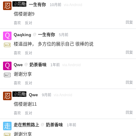
小黑屋
忍者
@
一生有你
10月前
via Android
借楼谢谢9
回复
喜欢
反对
Qaqking
@
一生有你
5月前
楼道战神， 多方位的展示自己 很棒的说
回复
喜欢
反对
Qwe
@
奶茶香味
1年前
via Android
谢谢分享
回复
喜欢
反对
小黑屋
忍者
@
Qwe
9月前
via Android
借楼谢谢11
回复
喜欢
反对
走在熊熊路上
@
奶茶香味
1年前
谢谢分享