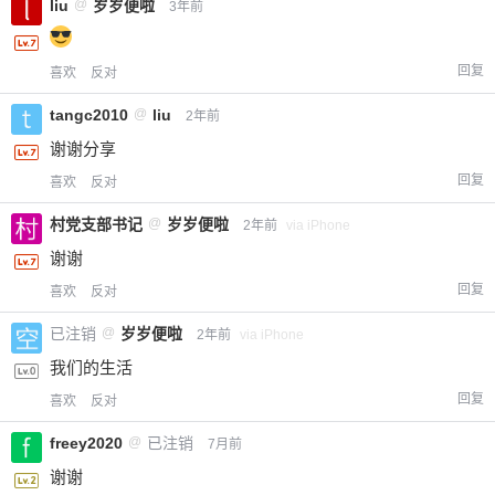
liu
@
岁岁便啦
3年前
回复
喜欢
反对
tangc2010
@
liu
2年前
谢谢分享
回复
喜欢
反对
村党支部书记
@
岁岁便啦
2年前
via iPhone
谢谢
回复
喜欢
反对
已注销
@
岁岁便啦
2年前
via iPhone
我们的生活
回复
喜欢
反对
freey2020
@
已注销
7月前
谢谢