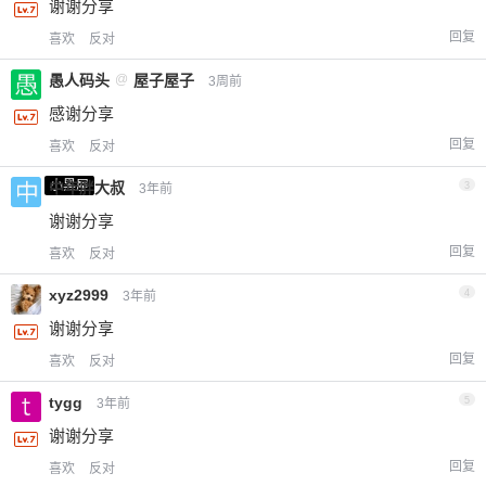
谢谢分享
回复
喜欢
反对
愚人码头
@
屋子屋子
3周前
感谢分享
回复
喜欢
反对
小黑屋
中年胖大叔
3
3年前
谢谢分享
回复
喜欢
反对
xyz2999
4
3年前
谢谢分享
回复
喜欢
反对
tygg
5
3年前
谢谢分享
回复
喜欢
反对