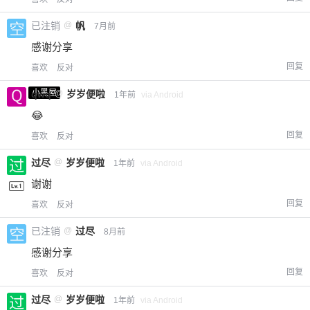
已注销
@
帆
7月前
感谢分享
回复
喜欢
反对
小黑屋
qwq
@
岁岁便啦
1年前
via Android
😂
回复
喜欢
反对
过尽
@
岁岁便啦
1年前
via Android
谢谢
回复
喜欢
反对
已注销
@
过尽
8月前
感谢分享
回复
喜欢
反对
过尽
@
岁岁便啦
1年前
via Android