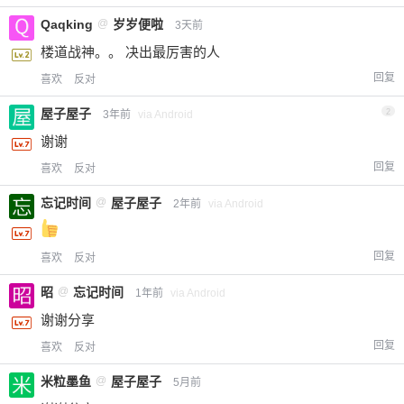
Qaqking
@
岁岁便啦
3天前
楼道战神。。 决出最厉害的人
回复
喜欢
反对
屋子屋子
2
3年前
via Android
谢谢
回复
喜欢
反对
忘记时间
@
屋子屋子
2年前
via Android
回复
喜欢
反对
昭
@
忘记时间
1年前
via Android
谢谢分享
回复
喜欢
反对
米粒墨鱼
@
屋子屋子
5月前