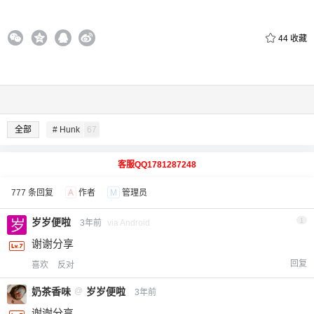
44
收藏
全部
# Hunk
67
客服QQ1781287248
777 条回复
A
作者
M
管理员
岁岁便啦
1
3年前
via Android
谢谢分享
回复
喜欢
反对
奶茶香味
@
岁岁便啦
3年前
谢谢分享