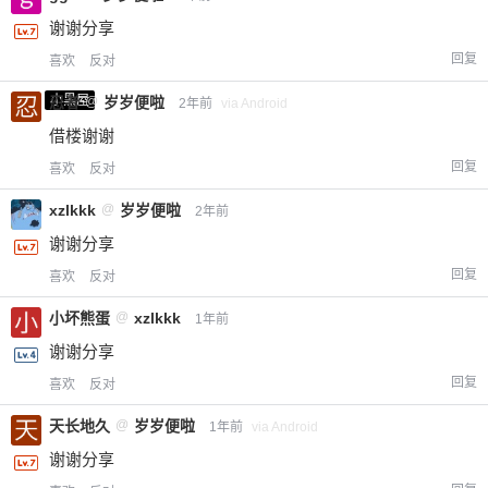
谢谢分享
回复
喜欢
反对
小黑屋
忍者
@
岁岁便啦
2年前
via Android
借楼谢谢
回复
喜欢
反对
xzlkkk
@
岁岁便啦
2年前
谢谢分享
回复
喜欢
反对
小坏熊蛋
@
xzlkkk
1年前
谢谢分享
回复
喜欢
反对
天长地久
@
岁岁便啦
1年前
via Android
谢谢分享