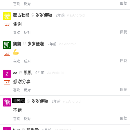
回复
喜欢
反对
蒙古壮熊
@
岁岁便啦
2年前
via Android
谢谢
回复
喜欢
反对
凯凯
@
岁岁便啦
2年前
via Android
回复
喜欢
反对
zz
@
凯凯
9月前
via Android
感谢分享
回复
喜欢
反对
小黑屋
熊出没
@
岁岁便啦
2年前
via Android
不错
回复
喜欢
反对
@