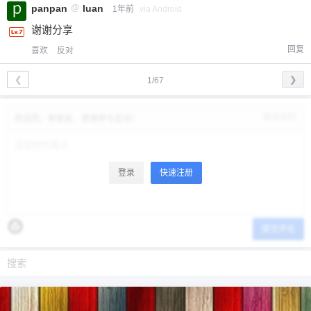
panpan
@
luan
1年前
via Android
谢谢分享
回复
喜欢
反对
❮
❯
1/67
修改资料
欢迎您，新朋友，感谢参与互动！
登录
快速注册
提交评论