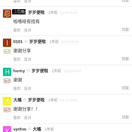
回复
喜欢
反对
小黑屋
忍者
@
岁岁便啦
1年前
via Android
给-熊本熊-打赏
啦咯哇有找有
回复
喜欢
反对
付费内容
2
5
10
元
元
元
ll101
@
岁岁便啦
1年前
via Android
谢谢分享
20
50
自定义
元
元
回复
喜欢
反对
¥
horny
@
岁岁便啦
1年前
via Android
6位以上
谢谢
回复
喜欢
反对
您没有权限发布内容，请购买会员或者提升权
6位以上
限。
大橘
@
岁岁便啦
1年前
via Android
谢谢分享！！
回复
喜欢
反对
忘记密码？
找回
已有帐号？
登录
立刻支付
vptfrm
@
大橘
1年前