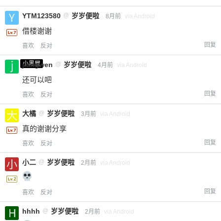
YTM123580
@
岁岁便啦
8月前
via Android
借楼谢谢
回复
喜欢
反对
小黑屋
jiangwen
@
岁岁便啦
4月前
via Android
还可以吧
回复
喜欢
反对
大橘
@
岁岁便啦
3月前
via Android
真的谢谢分享
回复
喜欢
反对
小二
@
岁岁便啦
2月前
via Android
回复
喜欢
反对
hhhh
@
岁岁便啦
2月前
via Android