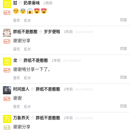
怼
@
奶茶香味
2周前
回复
喜欢
反对
胖纸不是憨憨
@
岁岁便啦
3年前
via Android
谢谢分享
回复
喜欢
反对
龙
@
胖纸不是憨憨
2年前
via Android
谢谢咯分享一下了，
回复
喜欢
反对
时间旅人
@
胖纸不是憨憨
2年前
via Android
谢谢
回复
喜欢
反对
万象界天
@
胖纸不是憨憨
2年前
via Android
谢谢分享