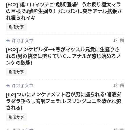
[FC2] 雄エロマッチョ9號初登場！うわ反り極太マラ
の巨根で2號を生掘り！ガンガンに突きアナル拡張さ
6位以上
れ掘られイキ
谢谢分享
您没有权限发布内容，请购买会员或者提升权
6位以上
限。
1年前
评论了文章
[FC2]ノンケビルダー5号がマッスル兄貴に生掘りさ
れる!男の快楽に堕ちていく…アナルが感じ始めるノ
ンケの醜態!
忘记密码？
找回
已有帐号？
登录
谢谢分享
1年前
评论了文章
[fc2]ついにノンケアメフト君が男に掘られる!唾液ダ
ラダラ垂らし嗚咽フェラ!レスリングユニを破かれ犯
される!
谢谢分享