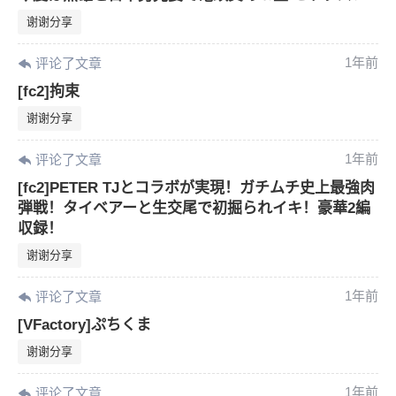
谢谢分享
1年前
评论了文章
[fc2]拘束
谢谢分享
1年前
评论了文章
[fc2]PETER TJとコラボが実現！ガチムチ史上最強肉
弾戦！タイベアーと生交尾で初掘られイキ！豪華2編
収録！
谢谢分享
1年前
评论了文章
[VFactory]ぷちくま
谢谢分享
1年前
评论了文章