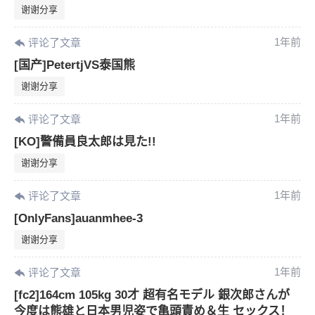
谢谢分享
1年前
评论了文章
[国产]PetertjVS泰国熊
谢谢分享
1年前
评论了文章
[KO]警備員良太郎は見た!!
谢谢分享
1年前
评论了文章
[OnlyFans]auanmhee-3
谢谢分享
1年前
评论了文章
[fc2]164cm 105kg 30才 超有名モデル 銀次郎さんが
今度は熊雄と日本男児姿で亀頭責め＆生 セックス！