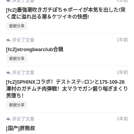
1年前
评论了文章
[fc2]最強潮吹きガチぽちゃボーイが本気を出した!突
く度に溢れ出る潮＆ケツイキの快感!
谢谢分享
1年前
评论了文章
[fc2]strongbearclub合辑
谢谢分享
1年前
评论了文章
[fc2]SPHINXコラボ！テストステ○ロンと175-109-28
澤村のガチムチ肉弾戦！太マラでガン掘り喘ぎまくり
男堕ち！
谢谢分享
1年前
评论了文章
[国产]胖熊叔