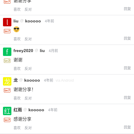
谢谢分享
回复
喜欢
反对
liu
@
kooooo
4年前
回复
喜欢
反对
freey2020
@
liu
4月前
谢谢
回复
喜欢
反对
给-熊本熊-打赏
龙
@
kooooo
4年前
via Android
付费内容
2
5
10
谢谢分享！
元
元
元
回复
喜欢
反对
20
50
自定义
元
元
红雨
@
kooooo
4年前
感谢分享
¥
6位以上
回复
喜欢
反对