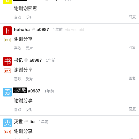
谢谢谢熊熊
回复
喜欢
反对
hahaha
@
a0987
1年前
via Android
谢谢分享
回复
喜欢
反对
书记
@
a0987
1年前
谢谢分享
回复
喜欢
反对
小黑屋
爱X
@
a0987
1年前
谢谢分享
回复
喜欢
反对
灭世
@
liu
1年前
谢谢分享