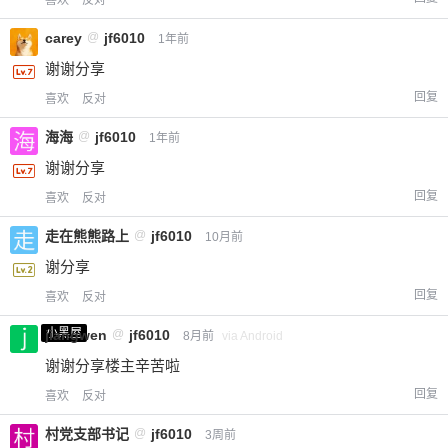
carey
@
jf6010
1年前
谢谢分享
回复
喜欢
反对
海海
@
jf6010
1年前
谢谢分享
回复
喜欢
反对
走在熊熊路上
@
jf6010
10月前
谢分享
回复
喜欢
反对
小黑屋
jiangwen
@
jf6010
8月前
via Android
谢谢分享楼主辛苦啦
回复
喜欢
反对
村党支部书记
@
jf6010
3周前