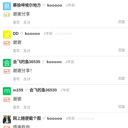
蔡徐坤埃尔地方
@
kooooo
4年前
您没有权限发布内容，请购买会员或者提升权
6位以上
限。
谢谢分享
回复
喜欢
反对
DD
@
kooooo
4年前
via Android
忘记密码？
找回
已有帐号？
登录
立刻支付
谢谢
回复
喜欢
反对
立刻支付
会飞的鱼36530
@
kooooo
4年前
谢谢分享！
回复
喜欢
反对
m159
@
会飞的鱼36530
2年前
谢谢
回复
喜欢
反对
网上随便截个图
@
kooooo
4年前
via Android
感谢有你