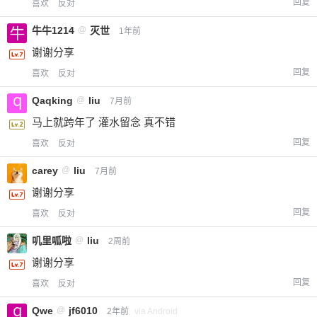
回复
喜欢
反对
牛牛1214
@
灭世
1年前
谢谢分享
回复
喜欢
反对
Qaqking
@
liu
7月前
马上就跨年了 灌水留念 真不错
回复
喜欢
反对
carey
@
liu
7月前
谢谢分享
回复
喜欢
反对
叽里呱啦
@
liu
2周前
谢谢分享
回复
喜欢
反对
Qwe
@
jf6010
2年前
via Android