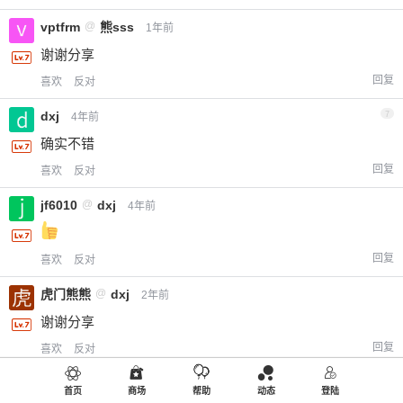
vptfrm
@
熊sss
1年前
谢谢分享
回复
喜欢
反对
dxj
7
4年前
确实不错
回复
喜欢
反对
jf6010
@
dxj
4年前
回复
喜欢
反对
虎门熊熊
@
dxj
2年前
谢谢分享
回复
喜欢
反对
Eric
8
4年前
首页
商场
帮助
动态
登陆