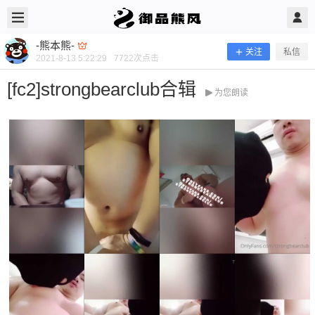
2021/8/13
-熊本熊- @ 御品熊风
-熊本熊-
关注
私信
2021-8-13 5:22:29
7722
次点击
[fc2]strongbearclub合辑
为您朗读
[fc2]strongbearclub合辑
当前隐藏内容需要支付300熊币 已有104人支付 登