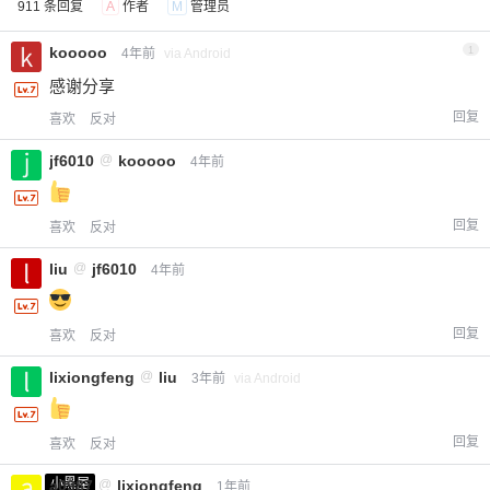
911 条回复
A
作者
M
管理员
kooooo
1
4年前
via Android
感谢分享
回复
喜欢
反对
jf6010
@
kooooo
4年前
回复
喜欢
反对
liu
@
jf6010
4年前
回复
喜欢
反对
lixiongfeng
@
liu
3年前
via Android
回复
喜欢
反对
小黑屋
a0987
@
lixiongfeng
1年前