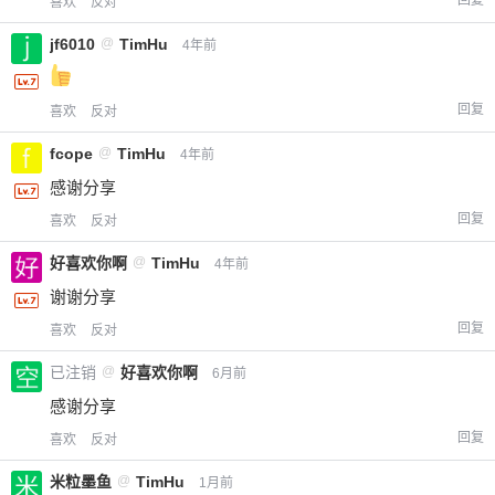
喜欢
反对
jf6010
@
TimHu
4年前
回复
喜欢
反对
fcope
@
TimHu
4年前
感谢分享
回复
喜欢
反对
好喜欢你啊
@
TimHu
4年前
谢谢分享
回复
喜欢
反对
已注销
@
好喜欢你啊
6月前
感谢分享
回复
喜欢
反对
米粒墨鱼
@
TimHu
1月前