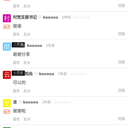
回复
喜欢
反对
村党支部书记
@
kooooo
3年前
via iPhone
谢谢
回复
喜欢
反对
小黑屋
酷乐
@
kooooo
3年前
谢谢分享
回复
喜欢
反对
小黑屋
云深不知处
@
kooooo
3年前
via Android
可以的
回复
喜欢
反对
龙
@
kooooo
3年前
via Android
谢谢啦
回复
喜欢
反对