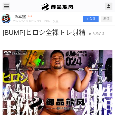
2022/2/10
-熊本熊- @ 御品熊风
-熊本熊-
关注
私信
2022-2-10 16:09:33
13075
次点击
[BUMP]ヒロシ全裸トレ射精
为您朗读
[BUMP]ヒロシ全裸トレ射精
当前隐藏内容需要支付400熊币 已有288人支付 登