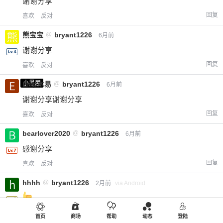
谢谢分享
回复
喜欢
反对
熊宝宝
@
bryant1226
6月前
谢谢分享
回复
喜欢
反对
小黑屋
Emp木易
@
bryant1226
6月前
谢谢分享谢谢分享
回复
喜欢
反对
bearlover2020
@
bryant1226
6月前
感谢分享
回复
喜欢
反对
hhhh
@
bryant1226
2月前
via Android
回复
喜欢
反对
首页
商场
帮助
动态
登陆