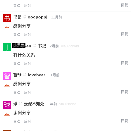
回复
喜欢
反对
书记
@
ooopoppj
11月前
感谢分享
回复
喜欢
反对
小黑屋
jiangwen
@
书记
2月前
via Android
有什么关系
回复
喜欢
反对
智爷
@
lovebear
11月前
感谢分享
回复
喜欢
反对
球
@
云深不知处
1年前
via iPhone
谢谢分享
回复
喜欢
反对