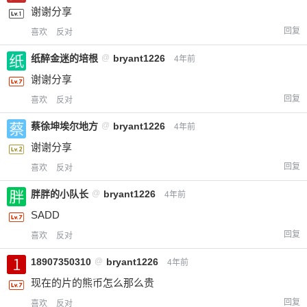
谢谢分享
回复
喜欢
反对
纸醉金迷的培根
@
bryant1226
4年前
谢谢分享
回复
喜欢
反对
蔡徐坤埃尔地方
@
bryant1226
4年前
谢谢分享
给-熊本熊-打赏
回复
喜欢
反对
胖胖的小队长
@
bryant1226
4年前
付费内容
2
5
10
元
元
元
SADD
20
50
回复
喜欢
反对
自定义
元
元
18907350310
@
bryant1226
4年前
¥
现在的片的熊币怎么那么贵
6位以上
回复
喜欢
反对