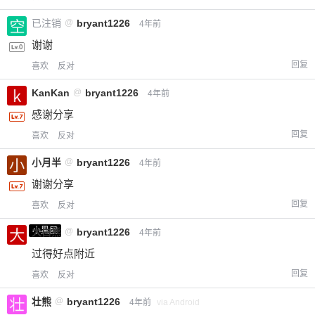
您没有权限发布内容，请购买会员或者提升权
6位以上
已注销
@
bryant1226
4年前
限。
谢谢
回复
喜欢
反对
忘记密码？
找回
已有帐号？
登录
KanKan
@
bryant1226
立刻支付
4年前
感谢分享
立刻支付
回复
喜欢
反对
小月半
@
bryant1226
4年前
谢谢分享
回复
喜欢
反对
小黑屋
大白熊
@
bryant1226
4年前
过得好点附近
回复
喜欢
反对
壮熊
@
bryant1226
4年前
via Android