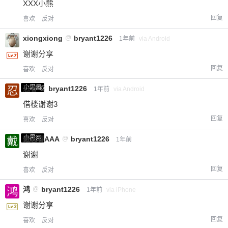
XXX小熊
回复
喜欢
反对
xiongxiong
@
bryant1226
1年前
via Android
谢谢分享
回复
喜欢
反对
小黑屋
忍者
@
bryant1226
1年前
via Android
借楼谢谢3
回复
喜欢
反对
小黑屋
戴志春AAA
@
bryant1226
1年前
谢谢
回复
喜欢
反对
鸿
@
bryant1226
1年前
via iPhone
谢谢分享
回复
喜欢
反对