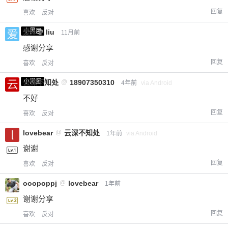
回复
喜欢
反对
小黑屋
爱X
@
liu
11月前
感谢分享
回复
喜欢
反对
小黑屋
云深不知处
@
18907350310
4年前
via Android
不好
回复
喜欢
反对
lovebear
@
云深不知处
1年前
via Android
谢谢
回复
喜欢
反对
ooopoppj
@
lovebear
1年前
谢谢分享
回复
喜欢
反对