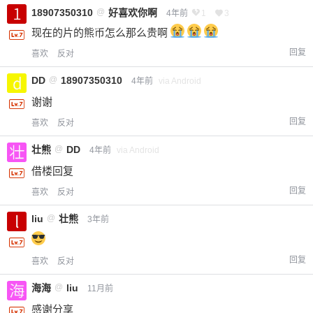
18907350310
@
好喜欢你啊
4年前
1
3
现在的片的熊币怎么那么贵啊
回复
喜欢
反对
DD
@
18907350310
4年前
via Android
谢谢
回复
喜欢
反对
壮熊
@
DD
4年前
via Android
借楼回复
回复
喜欢
反对
liu
@
壮熊
3年前
回复
喜欢
反对
海海
@
liu
11月前
感谢分享