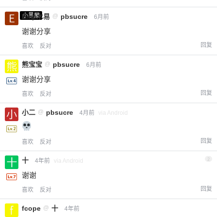
小黑屋
Emp木易
@
pbsucre
6月前
谢谢分享
回复
喜欢
反对
熊宝宝
@
pbsucre
6月前
谢谢分享
回复
喜欢
反对
小二
@
pbsucre
4月前
via Android
回复
喜欢
反对
十
2
4年前
via Android
谢谢
回复
喜欢
反对
fcope
@
十
4年前