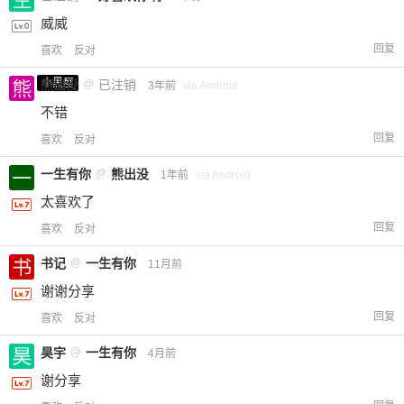
威威
回复
喜欢
反对
小黑屋
熊出没
@
已注销
3年前
via Android
不错
回复
喜欢
反对
一生有你
@
熊出没
1年前
via Android
太喜欢了
回复
喜欢
反对
书记
@
一生有你
11月前
谢谢分享
回复
喜欢
反对
昊宇
@
一生有你
4月前
谢分享