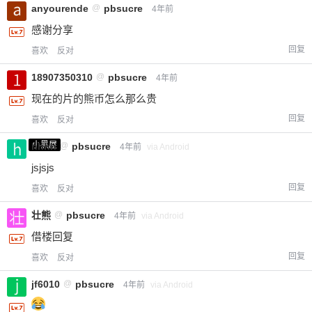
anyourende
@
pbsucre
4年前
您没有权限发布内容，请购买会员或者提升权
6位以上
限。
感谢分享
回复
喜欢
反对
18907350310
@
pbsucre
4年前
忘记密码？
找回
已有帐号？
登录
立刻支付
现在的片的熊币怎么那么贵
回复
喜欢
反对
立刻支付
小黑屋
hhhh
@
pbsucre
4年前
via Android
jsjsjs
回复
喜欢
反对
壮熊
@
pbsucre
4年前
via Android
借楼回复
回复
喜欢
反对
jf6010
@
pbsucre
4年前
via Android