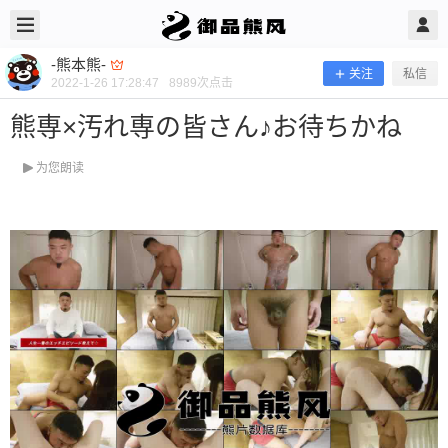
2022/1/26
-熊本熊- @ 御品熊风
-熊本熊-
关注
私信
2022-1-26 17:28:47
8989
次点击
熊専×汚れ専の皆さん♪お待ちかね
为您朗读
熊専×汚れ専の皆さん♪お待ちかね
当前隐藏内容需要支付400熊币 已有43人支付 登录