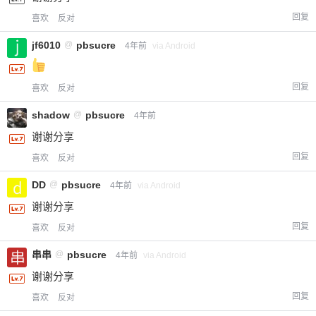
回复
喜欢
反对
jf6010
@
pbsucre
4年前
via Android
回复
喜欢
反对
shadow
@
pbsucre
4年前
谢谢分享
回复
喜欢
反对
给-熊本熊-打赏
DD
@
pbsucre
4年前
via Android
付费内容
2
5
10
谢谢分享
元
元
元
回复
喜欢
反对
20
50
自定义
元
元
串串
@
pbsucre
4年前
via Android
谢谢分享
¥
6位以上
回复
喜欢
反对