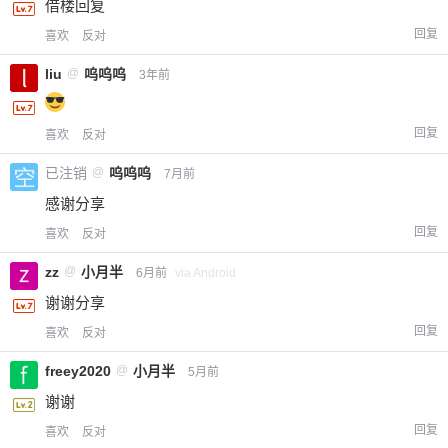
借楼回复
回复
喜欢
反对
liu
@
呜呜呜
3年前
回复
喜欢
反对
已注销
@
呜呜呜
7月前
感谢分享
回复
喜欢
反对
zz
@
小月半
6月前
via Android
谢谢分享
回复
喜欢
反对
freey2020
@
小月半
5月前
谢谢
回复
喜欢
反对