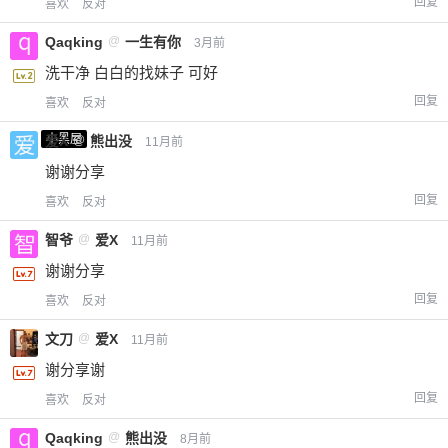
回复
喜欢
反对
Qaqking
@
一生有你
3月前
洗干净 白白的找妹子 可好
回复
喜欢
反对
小黑屋
爱X
@
熊出没
11月前
谢谢分享
回复
喜欢
反对
智爷
@
爱X
11月前
谢谢分享
回复
喜欢
反对
文刀
@
爱X
11月前
谢分享谢
回复
喜欢
反对
Qaqking
@
熊出没
8月前