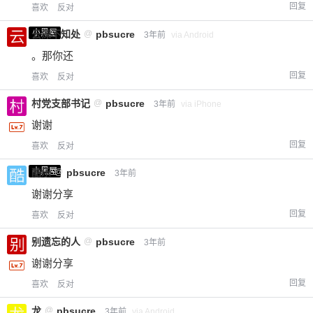
回复
喜欢
反对
小黑屋
云深不知处
@
pbsucre
3年前
via Android
。那你还
回复
喜欢
反对
村党支部书记
@
pbsucre
3年前
via iPhone
谢谢
回复
喜欢
反对
小黑屋
酷乐
@
pbsucre
3年前
谢谢分享
回复
喜欢
反对
别遗忘的人
@
pbsucre
3年前
谢谢分享
回复
喜欢
反对
龙
@
pbsucre
3年前
via Android