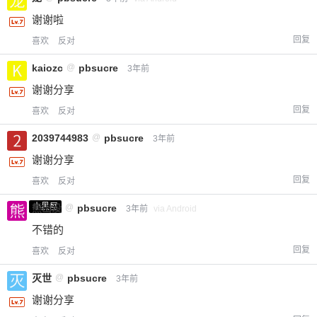
谢谢啦
回复
喜欢
反对
kaiozc
@
pbsucre
3年前
谢谢分享
回复
喜欢
反对
2039744983
@
pbsucre
3年前
谢谢分享
回复
喜欢
反对
小黑屋
熊出没
@
pbsucre
3年前
via Android
不错的
回复
喜欢
反对
灭世
@
pbsucre
3年前
谢谢分享