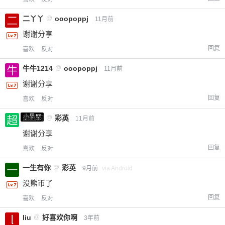
二丫丫
@
ooopoppj
11月前
谢谢分享
回复
喜欢
反对
牛牛1214
@
ooopoppj
11月前
谢谢分享
回复
喜欢
反对
小黑屋
超凶的
@
彩英
11月前
谢谢分享
回复
喜欢
反对
一生有你
@
彩英
9月前
via Android
没熊币了
回复
喜欢
反对
liu
@
好喜欢你啊
3年前