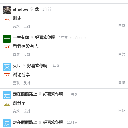
shadow
@
龙
1年前
谢谢
回复
喜欢
反对
一生有你
@
好喜欢你啊
1年前
via Android
看看有没有人
回复
喜欢
反对
灭世
@
好喜欢你啊
1年前
谢谢分享
回复
喜欢
反对
走在熊熊路上
@
好喜欢你啊
11月前
谢分享
回复
喜欢
反对
走在熊熊路上
@
好喜欢你啊
11月前