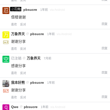
喜欢
反对
小黑屋
忍者
@
pbsucre
1年前
via Android
借楼谢谢
回复
喜欢
反对
万象界天
@
pbsucre
1年前
via Android
谢谢分享
回复
喜欢
反对
已注销
@
万象界天
7月前
感谢分享
回复
喜欢
反对
我本好熊
@
pbsucre
1年前
谢谢分享
回复
喜欢
反对
Qwe
@
pbsucre
1年前
via Android