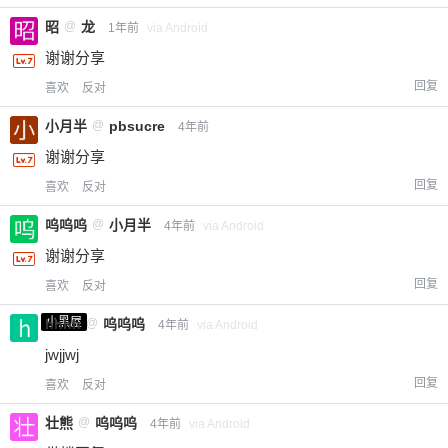
昭
@
龙
1年前
via Android
谢谢分享
回复
喜欢
反对
小月半
@
pbsucre
4年前
谢谢分享
回复
喜欢
反对
呜呜呜
@
小月半
4年前
via Android
谢谢分享
回复
喜欢
反对
小黑屋
hhhh
@
呜呜呜
4年前
via Android
jwjjwj
回复
喜欢
反对
壮熊
@
呜呜呜
4年前
via Android