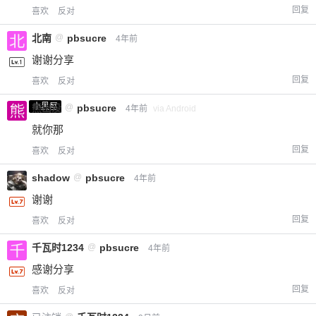
回复
喜欢
反对
北南
@
pbsucre
4年前
谢谢分享
回复
喜欢
反对
小黑屋
熊出没
@
pbsucre
4年前
via Android
就你那
回复
喜欢
反对
shadow
@
pbsucre
4年前
谢谢
回复
喜欢
反对
千瓦时1234
@
pbsucre
4年前
感谢分享
回复
喜欢
反对