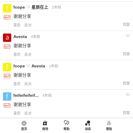
fcope
@
星辰在上
2年前
谢谢分享
回复
喜欢
反对
Avesta
7
4年前
谢谢分享
回复
喜欢
反对
fcope
@
Avesta
1年前
谢谢分享
回复
喜欢
反对
feifeifeifeif...
8
4年前
谢谢分享
回复
喜欢
反对
bat哥
@
feifeifeifeif...
1年前
首页
商场
帮助
动态
登陆