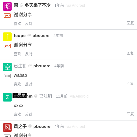
昭
@
冬天来了不冷
1年前
via Android
谢谢分享
回复
喜欢
反对
fcope
@
pbsucre
4年前
谢谢分享
回复
喜欢
反对
已注销
@
pbsucre
4年前
wabab
回复
喜欢
反对
小黑屋
zxcvbnm
@
已注销
11月前
via Android
xxxx
回复
喜欢
反对
风之子
@
pbsucre
4年前
via Android
谢谢分享