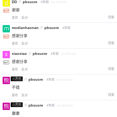
DD
@
pbsucre
4年前
via Android
谢谢
回复
喜欢
反对
modianhaonan
@
pbsucre
4年前
感谢分享
回复
喜欢
反对
xiaoxiao
@
pbsucre
4年前
via iPhone
感谢分享
回复
喜欢
反对
小黑屋
熊出没
@
pbsucre
4年前
via Android
不错
回复
喜欢
反对
小黑屋
熊出没
@
pbsucre
4年前
via Android
康康