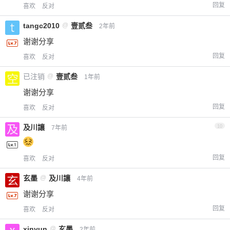
回复
喜欢
反对
tangc2010
@
壹贰叁
2年前
谢谢分享
回复
喜欢
反对
已注销
@
壹贰叁
1年前
谢谢分享
回复
喜欢
反对
及川讓
10
7年前
回复
喜欢
反对
玄墨
@
及川讓
4年前
谢谢分享
回复
喜欢
反对
xinyun
@
玄墨
2年前