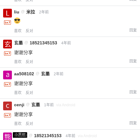
喜欢
反对
liu
@
米拉
2年前
回复
喜欢
反对
玄墨
@
18521345153
4年前
谢谢分享
回复
喜欢
反对
给-熊本熊-打赏
aa508102
@
玄墨
2年前
谢谢分享
付费内容
2
5
10
回复
喜欢
反对
元
元
元
cenji
@
玄墨
1年前
via Android
20
50
自定义
元
元
谢谢分享
回复
喜欢
反对
¥
6位以上
小黑屋
熊出没
@
18521345153
4年前
via Android