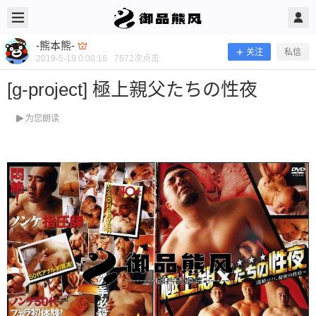
2019/5/18
-熊本熊- @ 御品熊风
-熊本熊-
关注
私信
2019-5-18 0:00:16
7672
次点击
[g-project] 極上親父たちの性夜
为您朗读
[g-project] 極上親父たちの性夜
当前隐藏内容需要支付100熊币 已有100人支付 登