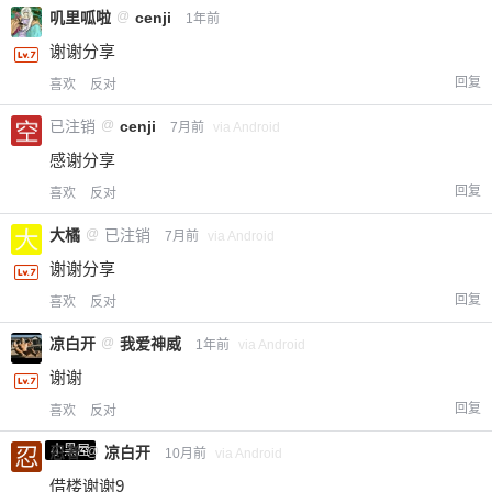
叽里呱啦
@
cenji
1年前
谢谢分享
回复
喜欢
反对
已注销
@
cenji
7月前
via Android
感谢分享
回复
喜欢
反对
大橘
@
已注销
7月前
via Android
谢谢分享
回复
喜欢
反对
凉白开
@
我爱神威
1年前
via Android
谢谢
回复
喜欢
反对
小黑屋
忍者
@
凉白开
10月前
via Android
借楼谢谢9