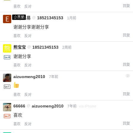
回复
喜欢
反对
小黑屋
Emp木易
@
18521345153
1月前
谢谢分享谢谢分享
回复
喜欢
反对
熊宝宝
@
18521345153
2周前
谢谢分享
回复
喜欢
反对
aizuomeng2010
2
7年前
回复
喜欢
反对
66666
@
aizuomeng2010
7年前
via iPhone
喜欢
回复
喜欢
反对