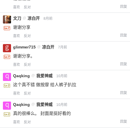
回复
喜欢
反对
文刀
@
凉白开
8月前
谢谢分享
回复
喜欢
反对
glimmer715
@
凉白开
7月前
谢谢分享。
回复
喜欢
反对
Qaqking
@
我爱神威
10月前
这个真不错 做按摩 给人裤子扒拉
回复
喜欢
反对
Qaqking
@
我爱神威
10月前
真的很棒么。 封面是挺好看的
回复
喜欢
反对