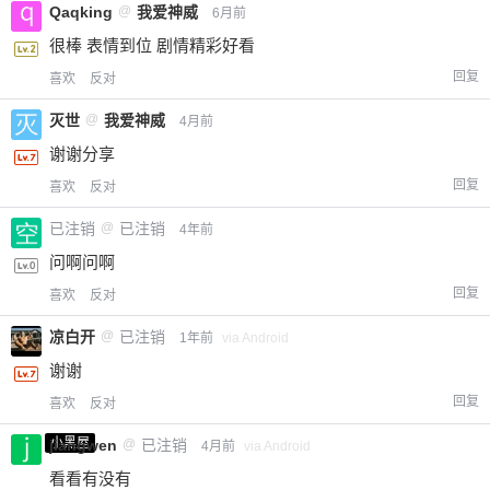
Qaqking
@
我爱神威
6月前
很棒 表情到位 剧情精彩好看
回复
喜欢
反对
灭世
@
我爱神威
4月前
谢谢分享
回复
喜欢
反对
已注销
@
已注销
4年前
问啊问啊
回复
喜欢
反对
凉白开
@
已注销
1年前
via Android
谢谢
回复
喜欢
反对
小黑屋
jiangwen
@
已注销
4月前
via Android
看看有没有