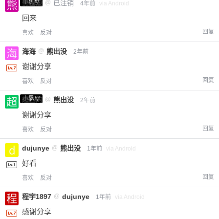
小黑屋
熊出没
@
已注销
4年前
via Android
回来
回复
喜欢
反对
海海
@
熊出没
2年前
谢谢分享
回复
喜欢
反对
小黑屋
超凶的
@
熊出没
2年前
谢谢分享
回复
喜欢
反对
dujunye
@
熊出没
1年前
via Android
好看
回复
喜欢
反对
程宇1897
@
dujunye
1年前
via Android
感谢分享