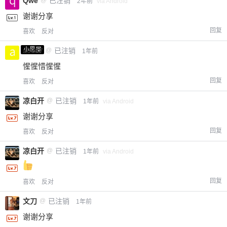
Qwe
@
已注销
2年前
via Android
谢谢分享
回复
喜欢
反对
小黑屋
a0987
@
已注销
1年前
惺惺惜惺惺
回复
喜欢
反对
凉白开
@
已注销
1年前
via Android
谢谢分享
回复
喜欢
反对
凉白开
@
已注销
1年前
via Android
回复
喜欢
反对
文刀
@
已注销
1年前
谢谢分享