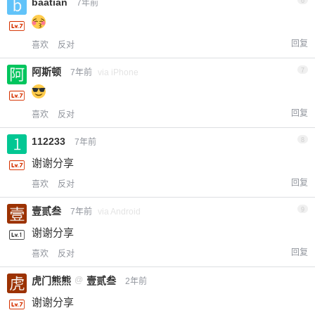
baatian
6
7年前
回复
喜欢
反对
阿斯顿
7
7年前
via iPhone
回复
喜欢
反对
112233
8
7年前
谢谢分享
回复
喜欢
反对
壹贰叁
9
7年前
via Android
谢谢分享
回复
喜欢
反对
虎门熊熊
@
壹贰叁
2年前
谢谢分享