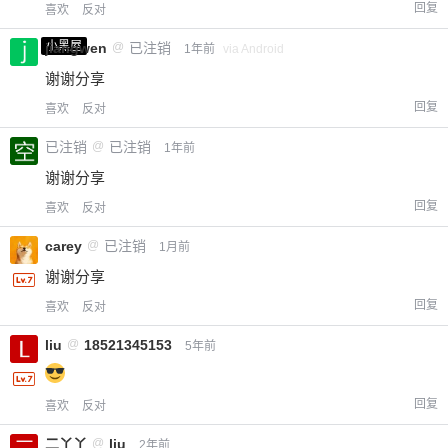
回复
喜欢
反对
小黑屋
jiangwen
@
已注销
1年前
via Android
谢谢分享
回复
喜欢
反对
已注销
@
已注销
1年前
谢谢分享
回复
喜欢
反对
carey
@
已注销
1月前
谢谢分享
回复
喜欢
反对
liu
@
18521345153
5年前
回复
喜欢
反对
二丫丫
@
liu
2年前