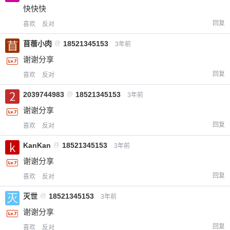
快快快
您没有权限发布内容，请购买会员或者提升权
6位以上
限。
回复
喜欢
反对
苜蓿小肉
@
18521345153
3年前
谢谢分享
忘记密码？
找回
已有帐号？
登录
立刻支付
回复
喜欢
反对
2039744983
@
18521345153
3年前
立刻支付
谢谢分享
回复
喜欢
反对
KanKan
@
18521345153
3年前
谢谢分享
回复
喜欢
反对
灭世
@
18521345153
3年前
谢谢分享
回复
喜欢
反对