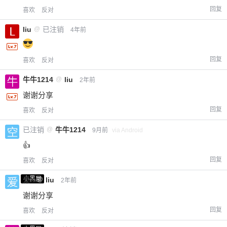
回复
喜欢
反对
liu
@
已注销
4年前
回复
喜欢
反对
牛牛1214
@
liu
2年前
谢谢分享
回复
喜欢
反对
已注销
@
牛牛1214
9月前
via Android
👍
回复
喜欢
反对
小黑屋
爱X
@
liu
2年前
谢谢分享
回复
喜欢
反对