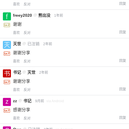
回复
喜欢
反对
freey2020
@
熊出没
1年前
谢谢
回复
喜欢
反对
灭世
@
已注销
2年前
谢谢分享
回复
喜欢
反对
书记
@
灭世
2年前
谢谢分享
回复
喜欢
反对
zz
@
书记
9月前
via Android
感谢分享
回复
喜欢
反对