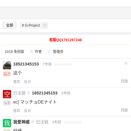
全部
# G-Project
40
客服QQ1781287248
1018 条回复
A
作者
M
管理员
18521345153
1
7年前
via Android
这个
回复
喜欢
反对
已注销
@
18521345153
5年前
ec] マッチョDEナイト
回复
喜欢
反对
我爱神威
@
已注销
4年前
via Android
好棒