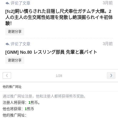
3月前
评论了文章
[fc2]飼い慣らされた目隠し尺犬奉仕ガチムチ大輝。2
人の主人の生交尾性処理を発散し絶頂掘られイキ初体
験！
谢谢分享
3月前
评论了文章
[GNM] No.80 レスリング部員 先輩と裏バイト
谢谢分享
❮
❯
1/28
他
的推广网址
通过推广网址注册，
他
和注册人都将获得熊币奖励。
注册人将获得：
1
熊币。
他
也将获得：
1
熊币
他
的推广网址：