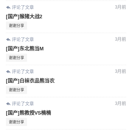
您没有权限发布内容，请购买会员或者提升权
6位以上
3月前
评论了文章
限。
[国产]猴猪大战2
谢谢分享
忘记密码？
找回
已有帐号？
登录
3月前
评论了文章
[国产]东北熊当M
谢谢分享
3月前
评论了文章
[国产]白袜衣品熊当农
谢谢分享
3月前
评论了文章
[国产]熊教授VS楠楠
谢谢分享