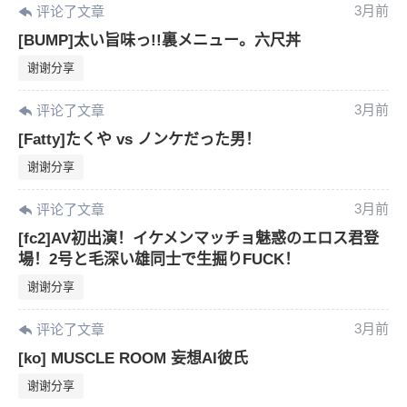
3月前
评论了文章
[BUMP]太い旨味っ!!裏メニュー。六尺丼
谢谢分享
3月前
评论了文章
[Fatty]たくや vs ノンケだった男！
谢谢分享
3月前
评论了文章
[fc2]AV初出演！イケメンマッチョ魅惑のエロス君登
場！2号と毛深い雄同士で生掘りFUCK！
谢谢分享
3月前
评论了文章
[ko] MUSCLE ROOM 妄想AI彼氏
谢谢分享