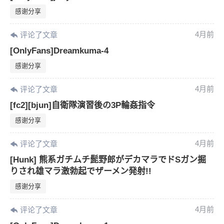
感谢分享
4月前
评论了文章
[OnlyFans]Dreamkuma-4
感谢分享
4月前
评论了文章
[fc2][bjun]自衛隊演習後の3P輪姦指令
感谢分享
4月前
评论了文章
[Hunk] 熊系ガチムチ髭野郎がデカマラでドSガン掘
りされ雄マラ激勃起でザーメン発射!!
感谢分享
4月前
评论了文章