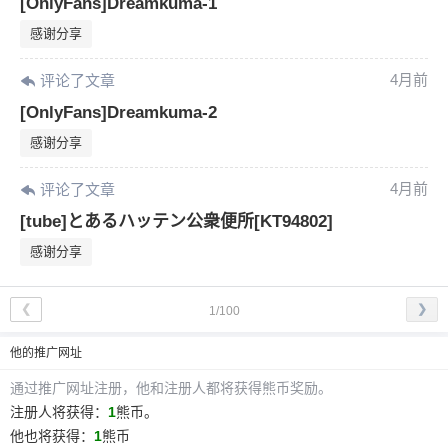
[OnlyFans]Dreamkuma-1
感谢分享
4月前
评论了文章
[OnlyFans]Dreamkuma-2
感谢分享
4月前
评论了文章
[tube]とあるハッテン公衆便所[KT94802]
感谢分享
❮
❯
1/100
他
的推广网址
通过推广网址注册，
他
和注册人都将获得熊币奖励。
注册人将获得：
1
熊币。
他
也将获得：
1
熊币