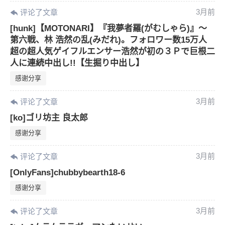
您没有权限发布内容，请购买会员或者提升权
6位以上
3月前
评论了文章
限。
[hunk]【MOTONARI】『我夢者羅(がむしゃら)』〜
第六戦、林 浩然の乱(みだれ)。フォロワー数15万人
超の超人気ゲイフルエンサー浩然が初の３Ｐで巨根二
人に連続中出し!!【生掘り中出し】
忘记密码？
找回
已有帐号？
登录
感谢分享
3月前
评论了文章
[ko]ゴリ坊主 良太郎
感谢分享
3月前
评论了文章
[OnlyFans]chubbybearth18-6
感谢分享
3月前
评论了文章