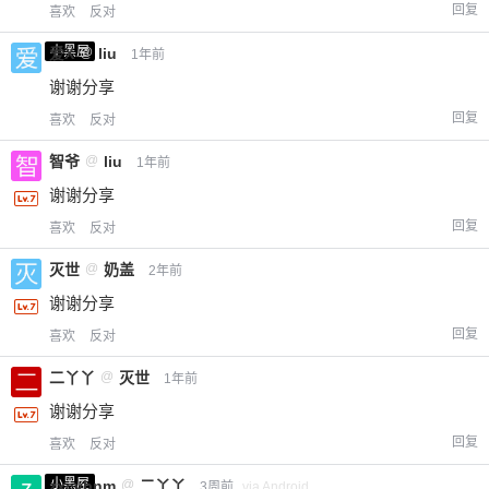
回复
喜欢
反对
小黑屋
爱X
@
liu
1年前
谢谢分享
回复
喜欢
反对
智爷
@
liu
1年前
谢谢分享
回复
喜欢
反对
灭世
@
奶盖
2年前
谢谢分享
回复
喜欢
反对
二丫丫
@
灭世
1年前
谢谢分享
回复
喜欢
反对
小黑屋
zxcvbnm
@
二丫丫
3周前
via Android