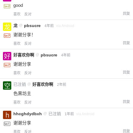
good
回复
喜欢
反对
龙
@
pbsucre
4年前
via Android
谢谢分享！
回复
喜欢
反对
好喜欢你啊
@
pbsucre
4年前
谢谢分享
给-熊本熊-打赏
回复
喜欢
反对
已注销
@
好喜欢你啊
2年前
付费内容
2
5
10
元
元
元
色黒坊主
20
50
回复
喜欢
反对
自定义
元
元
hhcghdydbxh
@
已注销
1年前
via Android
¥
谢谢分享
6位以上
回复
喜欢
反对