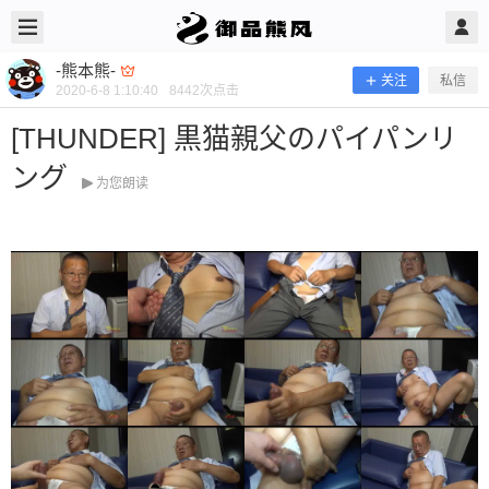
2020/6/08
-熊本熊- @ 御品熊风
-熊本熊-
关注
私信
2020-6-8 1:10:40
8442
次点击
[THUNDER] 黒猫親父のパイパンリ
ング
为您朗读
[THUNDER] 黒猫親父のパイパンリン
グ
当前隐藏内容需要支付100熊币 已有27人支付 登录