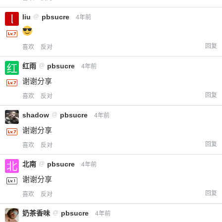
您没有权限发布内容，请购买会员或者提升权
6位以上
liu
@
pbsucre
4年前
限。
回复
喜欢
反对
忘记密码？
找回
已有帐号？
登录
红雨
@
pbsucre
立刻支付
4年前
谢谢分享
立刻支付
回复
喜欢
反对
shadow
@
pbsucre
4年前
谢谢分享
回复
喜欢
反对
北南
@
pbsucre
4年前
谢谢分享
回复
喜欢
反对
奶茶香味
@
pbsucre
4年前