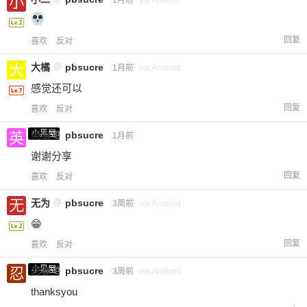
回复
喜欢
反对
大橘
@
pbsucre
1月前
via Android
感觉还可以
回复
喜欢
反对
小黑屋
英治
@
pbsucre
1月前
谢谢分享
回复
喜欢
反对
无为
@
pbsucre
3周前
via Android
😁
回复
喜欢
反对
小黑屋
忍者
@
pbsucre
3周前
via Android
thanksyou