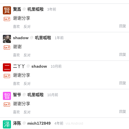
賢爲
@
叽里呱啦
3年前
谢谢分享
回复
喜欢
反对
shadow
@
叽里呱啦
1年前
谢谢
回复
喜欢
反对
二丫丫
@
shadow
10月前
谢谢分享
回复
喜欢
反对
智爷
@
叽里呱啦
10月前
谢谢分享
回复
喜欢
反对
泽陈
@
mich172849
4年前
via Android