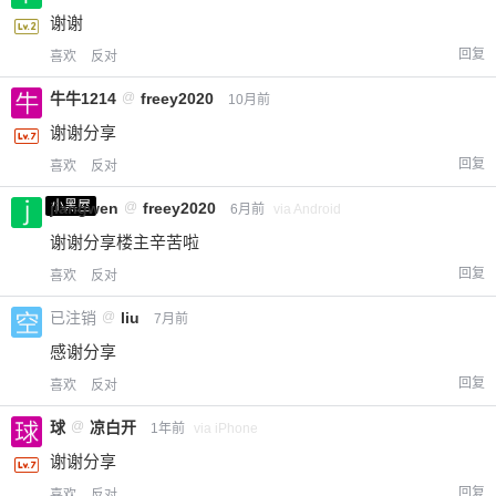
谢谢
回复
喜欢
反对
牛牛1214
@
freey2020
10月前
谢谢分享
回复
喜欢
反对
小黑屋
jiangwen
@
freey2020
6月前
via Android
谢谢分享楼主辛苦啦
回复
喜欢
反对
已注销
@
liu
7月前
感谢分享
回复
喜欢
反对
球
@
凉白开
1年前
via iPhone
谢谢分享
回复
喜欢
反对