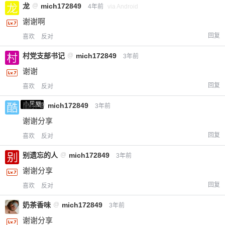
龙
@
mich172849
4年前
via Android
立刻支付
谢谢啊
回复
喜欢
反对
村党支部书记
@
mich172849
3年前
谢谢
回复
喜欢
反对
小黑屋
酷乐
@
mich172849
3年前
谢谢分享
回复
喜欢
反对
别遗忘的人
@
mich172849
3年前
谢谢分享
回复
喜欢
反对
奶茶香味
@
mich172849
3年前
谢谢分享