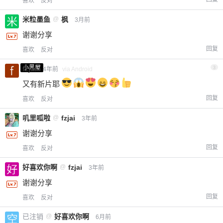
喜欢
反对
米粒墨鱼
@
枫
3月前
谢谢分享
回复
喜欢
反对
小黑屋
fzjai
3
4年前
via Android
又有新片耶
回复
喜欢
反对
叽里呱啦
@
fzjai
3年前
谢谢分享
回复
喜欢
反对
好喜欢你啊
@
fzjai
3年前
谢谢分享
回复
喜欢
反对
已注销
@
好喜欢你啊
6月前