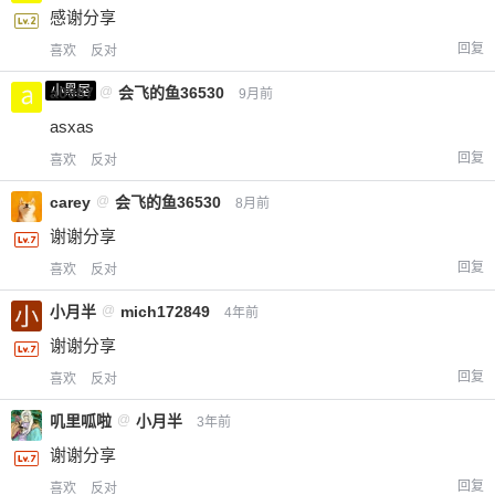
感谢分享
回复
喜欢
反对
小黑屋
a0987
@
会飞的鱼36530
9月前
asxas
回复
喜欢
反对
carey
@
会飞的鱼36530
8月前
谢谢分享
回复
喜欢
反对
小月半
@
mich172849
4年前
谢谢分享
回复
喜欢
反对
叽里呱啦
@
小月半
3年前
谢谢分享
回复
喜欢
反对