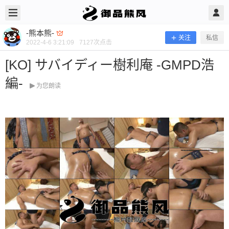
2022/4/06
-熊本熊- @ 御品熊风
-熊本熊-
关注
私信
2022-4-6 3:21:09
7127
次点击
[KO] サバイディー樹利庵 -GMPD浩
編-
为您朗读
[KO] サバイディー樹利庵 -GMPD浩
編-
当前隐藏内容需要支付300熊币 已有63人支付 登录