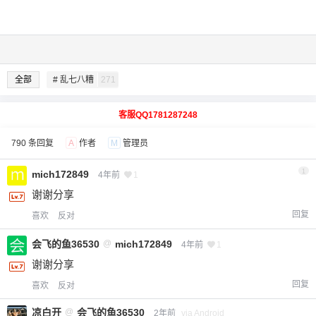
全部
# 乱七八糟
271
客服QQ1781287248
790 条回复
A
作者
M
管理员
1
mich172849
4年前
1
谢谢分享
回复
喜欢
反对
会飞的鱼36530
@
mich172849
4年前
1
谢谢分享
回复
喜欢
反对
凉白开
@
会飞的鱼36530
2年前
via Android