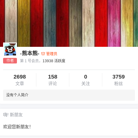
-熊本熊-
管理员
作者
第 1 号会员，
13938 活跃度
2698
158
0
3759
文章
评论
关注
粉丝
没有个人简介
嗨! 新朋友
欢迎您新朋友！