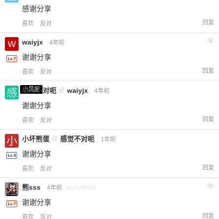
感谢分享
回复
喜欢
反对
waiyjx
4
4年前
谢谢分享
回复
喜欢
反对
小黑屋
感觉不对呃
@
waiyjx
4年前
谢谢分享
回复
喜欢
反对
小坏熊蛋
@
感觉不对呃
1年前
谢谢分享
回复
喜欢
反对
熊sss
5
4年前
via Android
谢谢分享
回复
喜欢
反对