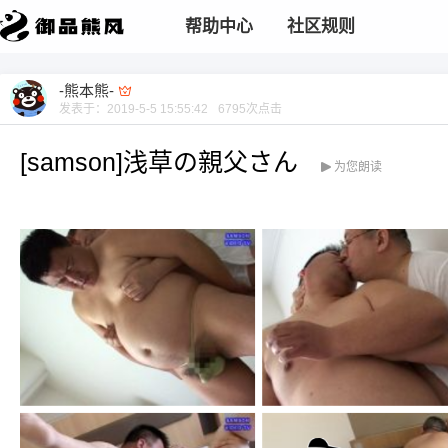
帮助中心
社区规则
-熊本熊-
发表于：
2019-5-5 15:55:42
6795
次点击
[samson]浅草の親父さん
为您朗读