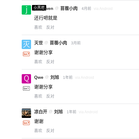
小黑屋
jiangwen
@
苜蓿小肉
4月前
via Android
还行吧就是
喜欢
反对
灭世
@
苜蓿小肉
3月前
谢谢分享
喜欢
反对
Qwe
@
刘旭
1年前
via Android
谢谢分享
喜欢
反对
凉白开
@
刘旭
1年前
via Android
谢谢
喜欢
反对