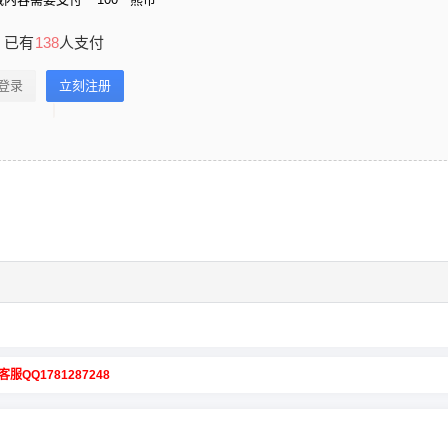
已有
138
人支付
登录
立刻注册
客服QQ1781287248