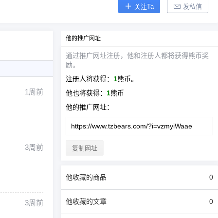
关注Ta
发私信
他
的推广网址
通过推广网址注册，
他
和注册人都将获得熊币奖
励。
注册人将获得：
1
熊币。
1周前
他
也将获得：
1
熊币
他
的推广网址：
3周前
复制网址
他
收藏的商品
0
他
收藏的文章
0
3周前