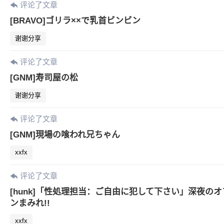
评论了文章
[BRAVO]ゴリラ××で乳首ビンビン
谢谢分享
评论了文章
[GNM]寿司屋の松
谢谢分享
评论了文章
[GNM]現場の喰われ兄ちゃん
xxfx
评论了文章
[hunk]「性処理担当：ご自由に犯して下さい」深夜
ンまみれ!!
xxfx