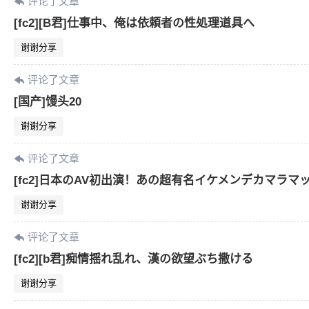
评论了文章
[fc2][B君]仕事中、俺は依頼者の性処理道具へ
谢谢分享
评论了文章
[国产]馒头20
谢谢分享
评论了文章
[fc2]日本のAV初出演！あの超有名イケメンデカマラマ
谢谢分享
评论了文章
[fc2][b君]痴情揺れ乱れ、漢の欲望ぶち撒ける
谢谢分享