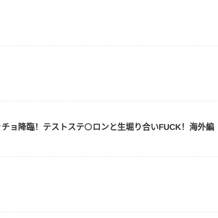
ッチョ降臨！テストステ⚪️ロンと生堀り合いFUCK！海外編