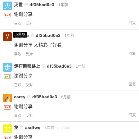
灭世
@
df35bad0e3
1年前
谢谢分享
回复
喜欢
反对
小黑屋
yeyeye
@
df35bad0e3
1年前
谢谢分享 太精彩了好看
回复
喜欢
反对
走在熊熊路上
@
df35bad0e3
1年前
谢谢分享
回复
喜欢
反对
carey
@
df35bad0e3
8月前
谢谢分享
回复
喜欢
反对
龙
@
asdfwq
4年前
via Android
谢谢分享