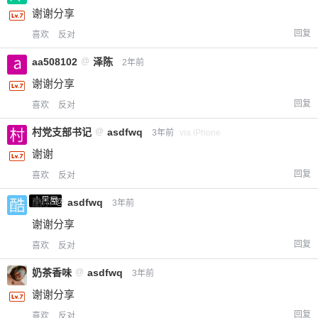
谢谢分享
回复
喜欢
反对
aa508102
@
泽陈
2年前
谢谢分享
回复
喜欢
反对
村党支部书记
@
asdfwq
3年前
via iPhone
谢谢
回复
喜欢
反对
小黑屋
酷乐
@
asdfwq
3年前
谢谢分享
回复
喜欢
反对
奶茶香味
@
asdfwq
3年前
谢谢分享
回复
喜欢
反对