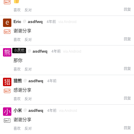
回复
喜欢
反对
Eric
@
asdfwq
4年前
via Android
谢谢分享
回复
喜欢
反对
小黑屋
熊出没
@
asdfwq
4年前
via Android
那你
回复
喜欢
反对
猎熊
@
asdfwq
4年前
感谢分享
回复
喜欢
反对
小米
@
asdfwq
4年前
via Android
谢谢分享
回复
喜欢
反对