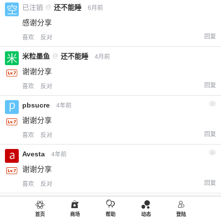
已注销
@
还不能睡
6月前
感谢分享
回复
喜欢
反对
米粒墨鱼
@
还不能睡
4月前
谢谢分享
回复
喜欢
反对
pbsucre
3
4年前
谢谢分享
回复
喜欢
反对
Avesta
4
4年前
谢谢分享
回复
喜欢
反对
侃侃
5
4年前
首页
商场
帮助
动态
登陆
谢谢分享