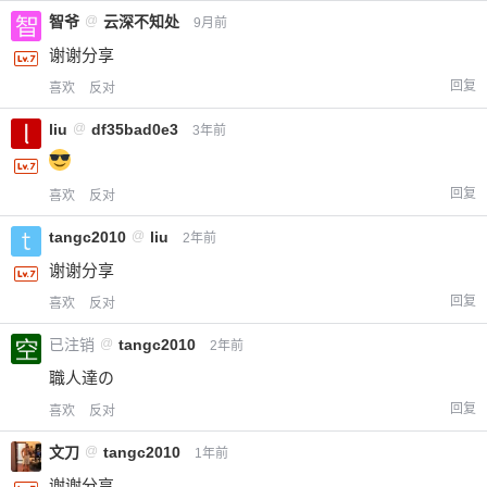
智爷
@
云深不知处
9月前
谢谢分享
回复
喜欢
反对
liu
@
df35bad0e3
3年前
回复
喜欢
反对
tangc2010
@
liu
2年前
谢谢分享
回复
喜欢
反对
已注销
@
tangc2010
2年前
職人達の
回复
喜欢
反对
文刀
@
tangc2010
1年前
谢谢分享