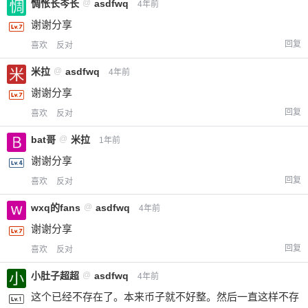
惆怅长岑长
@
asdfwq
4年前
谢谢分享
回复
喜欢
反对
米拉
@
asdfwq
4年前
谢谢分享
回复
喜欢
反对
bat哥
@
米拉
1年前
谢谢分享
给-熊本熊-打赏
回复
喜欢
反对
付费内容
2
5
10
元
元
元
wxq的fans
@
asdfwq
4年前
谢谢分享
20
50
自定义
元
元
回复
喜欢
反对
小肚子超超
@
asdfwq
4年前
¥
6位以上
这个已经不存在了。本来币子就不好整。然后一直这样不存