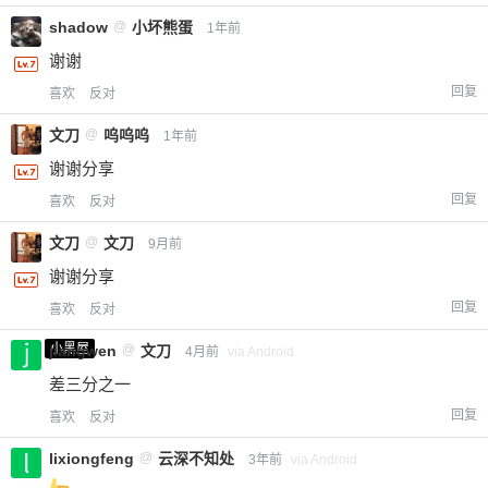
shadow
@
小坏熊蛋
1年前
谢谢
回复
喜欢
反对
文刀
@
呜呜呜
1年前
谢谢分享
回复
喜欢
反对
文刀
@
文刀
9月前
谢谢分享
回复
喜欢
反对
小黑屋
jiangwen
@
文刀
4月前
via Android
差三分之一
回复
喜欢
反对
lixiongfeng
@
云深不知处
3年前
via Android