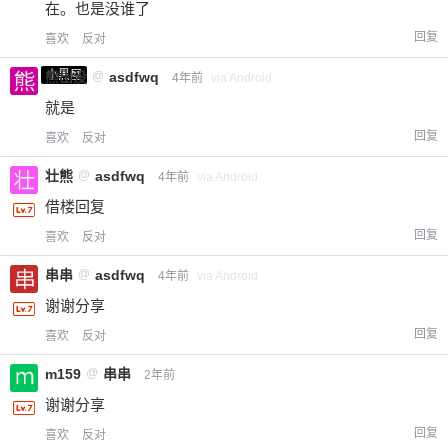
在。也是没谁了
您没有权限发布内容，请购买会员或者提升权
6位以上
回复
限。
喜欢
反对
小黑屋
熊出没
@
asdfwq
4年前
via Android
就是
忘记密码？
找回
已有帐号？
登录
立刻支付
回复
喜欢
反对
壮熊
@
asdfwq
4年前
via Android
立刻支付
借楼回复
回复
喜欢
反对
串串
@
asdfwq
4年前
via Android
谢谢分享
回复
喜欢
反对
m159
@
串串
2年前
谢谢分享
回复
喜欢
反对