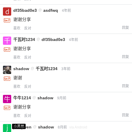
df35bad0e3
@
asdfwq
4年前
谢谢分享
回复
喜欢
反对
千瓦时1234
@
df35bad0e3
4年前
谢谢分享
回复
喜欢
反对
shadow
@
千瓦时1234
3年前
谢谢
回复
喜欢
反对
牛牛1214
@
shadow
9月前
谢谢分享
回复
喜欢
反对
小黑屋
jiangwen
@
shadow
8月前
via Android