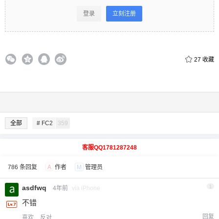
登录
立刻注册
27
收藏
全部
# FC2
359
客服QQ1781287248
786 条回复
A
作者
M
管理员
asdfwq
1
4年前
via iPhone
不错
回复
喜欢
反对