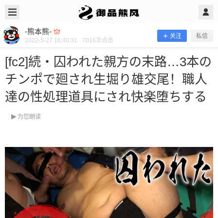
2022/5/27
-熊本熊- @ 御品熊风
-熊本熊-
关注
私信
2022-5-27 16:40:31
7016
次点击
[fc2]続・囚われた親方の末路…3本の
チンポで廻され生堀り雄交尾！職人
達の性処理道具にされ快楽堕ちする
为您朗读
[fc2]続・囚われた親方の末路…3本の
チンポで廻され生堀り雄交尾！職人達
の性処理道具にされ快楽堕ちする
当前隐藏内容需要支付300熊币 已有91人支付 登录