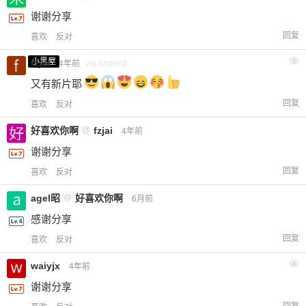
谢谢分享
回复
喜欢
反对
小黑屋
fzjai
3
4年前
via Android
又有新片耶
回复
喜欢
反对
好喜欢你啊
@
fzjai
4年前
谢谢分享
回复
喜欢
反对
agel昭
@
好喜欢你啊
6月前
感谢分享
回复
喜欢
反对
waiyjx
4
4年前
谢谢分享