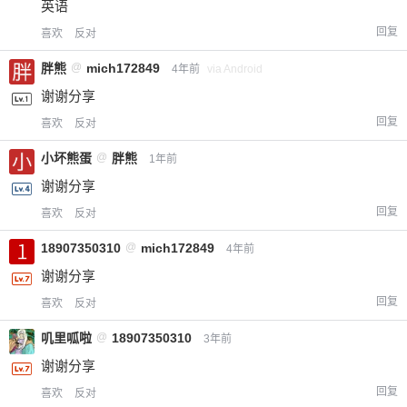
英语
您没有权限发布内容，请购买会员或者提升权
6位以上
回复
喜欢
反对
限。
胖熊
@
mich172849
4年前
via Android
谢谢分享
忘记密码？
找回
已有帐号？
登录
立刻支付
回复
喜欢
反对
小坏熊蛋
@
胖熊
1年前
立刻支付
谢谢分享
回复
喜欢
反对
18907350310
@
mich172849
4年前
谢谢分享
回复
喜欢
反对
叽里呱啦
@
18907350310
3年前
谢谢分享
回复
喜欢
反对