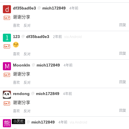
df35bad0e3
@
mich172849
4年前
谢谢分享
回复
喜欢
反对
123
@
df35bad0e3
2年前
via Android
回复
喜欢
反对
MoonkIn
@
mich172849
4年前
给-熊本熊-打赏
谢谢分享
回复
喜欢
反对
付费内容
2
5
10
元
元
元
rendong
@
mich172849
4年前
20
50
自定义
元
元
谢谢分享
回复
喜欢
反对
¥
6位以上
小黑屋
熊出没
@
mich172849
4年前
via Android