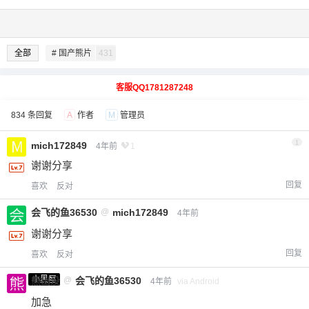
全部
# 国产熊片
431
客服QQ1781287248
834 条回复
A
作者
M
管理员
1
mich172849
4年前
1
谢谢分享
回复
喜欢
反对
会飞的鱼36530
@
mich172849
4年前
谢谢分享
回复
喜欢
反对
小黑屋
熊出没
@
会飞的鱼36530
4年前
via Android
加急