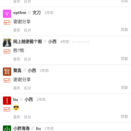
回复
喜欢
反对
vptfrm
@
文刀
1年前
谢谢分享
回复
喜欢
反对
网上随便截个图
@
小西
4年前
via Android
熊?熊
回复
喜欢
反对
賢爲
@
小西
3年前
谢谢分享
回复
喜欢
反对
liu
@
小西
2年前
回复
喜欢
反对
小胖海海
@
liu
1年前