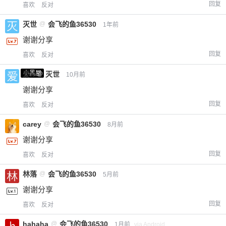
回复
喜欢
反对
灭世
@
会飞的鱼36530
1年前
谢谢分享
回复
喜欢
反对
小黑屋
爱X
@
灭世
10月前
谢谢分享
回复
喜欢
反对
carey
@
会飞的鱼36530
8月前
谢谢分享
回复
喜欢
反对
林落
@
会飞的鱼36530
5月前
谢谢分享
回复
喜欢
反对
hahaha
@
会飞的鱼36530
1月前
via Android