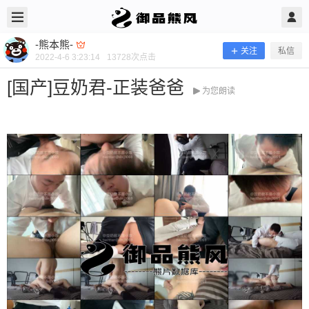
2022/4/06
-熊本熊- @ 御品熊风
-熊本熊-
关注
私信
2022-4-6 3:23:14
13728
次点击
[国产]豆奶君-正装爸爸
为您朗读
[国产]豆奶君-正装爸爸
当前隐藏内容需要支付500熊币 已有87人支付 登录