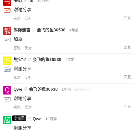
书记
@
liu
10月前
谢谢分享
回复
喜欢
反对
熊你迷笛
@
会飞的鱼36530
1年前
加急
回复
喜欢
反对
熊宝宝
@
会飞的鱼36530
1年前
谢谢分享
回复
喜欢
反对
Qwe
@
会飞的鱼36530
1年前
via Android
谢谢分享
回复
喜欢
反对
小黑屋
超凶的
@
Qwe
10月前
谢谢分享