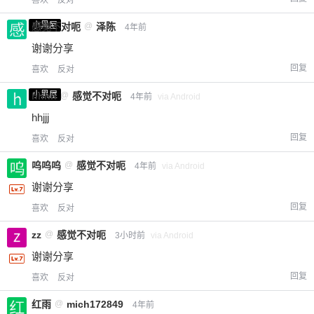
喜欢
反对
小黑屋
感觉不对呃
@
泽陈
4年前
谢谢分享
回复
喜欢
反对
小黑屋
hhhh
@
感觉不对呃
4年前
via Android
hhjjj
回复
喜欢
反对
呜呜呜
@
感觉不对呃
4年前
via Android
谢谢分享
回复
喜欢
反对
zz
@
感觉不对呃
3小时前
via Android
谢谢分享
回复
喜欢
反对
红雨
@
mich172849
4年前