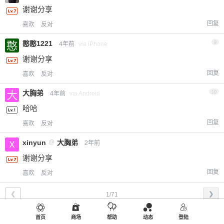
谢谢分享
回复
喜欢
反对
憨憨1221
9
4年前
via iPhone
谢谢分享
回复
喜欢
反对
大胸弟
10
4年前
via Android
哈哈
回复
喜欢
反对
xinyun
@
大胸弟
2年前
谢谢分享
回复
喜欢
反对
❮
❯
1/71
首页
商场
帮助
动态
登陆
修改资料
欢迎您，新朋友，感谢参与互动！