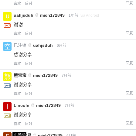
回复
喜欢
反对
uahjsduh
@
mich172849
1年前
via Android
谢谢
回复
喜欢
反对
已注销
@
uahjsduh
6月前
感谢分享
回复
喜欢
反对
熊宝宝
@
mich172849
7月前
谢谢分享
回复
喜欢
反对
Lincoln
@
mich172849
7月前
谢谢分享
回复
喜欢
反对
小黑屋
Emp木易
@
mich172849
6月前