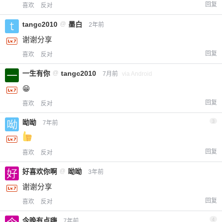
回复
喜欢
反对
tangc2010
@
墨白
2年前
谢谢分享
回复
喜欢
反对
一生有你
@
tangc2010
7月前
via Android
😁
回复
喜欢
反对
呦呦
3
7年前
回复
喜欢
反对
好喜欢你啊
@
呦呦
3年前
谢谢分享
回复
喜欢
反对
今晚有点嗨
4
7年前