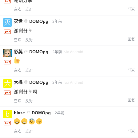
谢谢分享
回复
喜欢
反对
灭世
@
DOMOpg
2年前
谢谢分享
回复
喜欢
反对
彩英
@
DOMOpg
2年前
via Android
回复
喜欢
反对
大橘
@
DOMOpg
2年前
via Android
谢谢分享啊
给-熊本熊-打赏
回复
喜欢
反对
付费内容
2
5
10
blaze
@
DOMOpg
2年前
元
元
元
20
50
自定义
元
元
回复
喜欢
反对