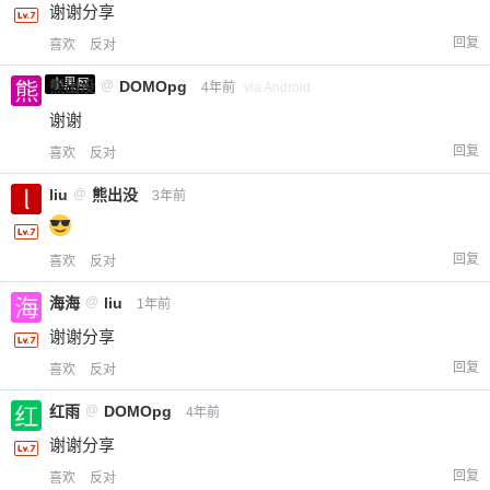
谢谢分享
回复
喜欢
反对
小黑屋
熊出没
@
DOMOpg
4年前
via Android
谢谢
回复
喜欢
反对
liu
@
熊出没
3年前
回复
喜欢
反对
海海
@
liu
1年前
谢谢分享
回复
喜欢
反对
红雨
@
DOMOpg
4年前
谢谢分享
回复
喜欢
反对