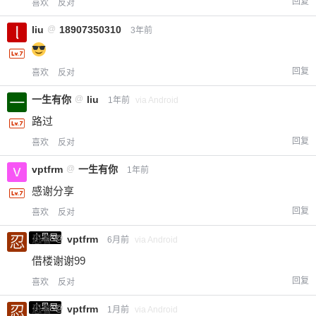
回复
喜欢
反对
liu
@
18907350310
3年前
回复
喜欢
反对
一生有你
@
liu
1年前
via Android
路过
回复
喜欢
反对
vptfrm
@
一生有你
1年前
感谢分享
回复
喜欢
反对
小黑屋
忍者
@
vptfrm
6月前
via Android
借楼谢谢99
回复
喜欢
反对
小黑屋
忍者
@
vptfrm
1月前
via Android