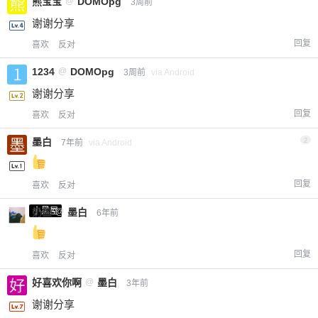
熊宝宝
@
DOMOpg
3周前
谢谢分享
回复
喜欢
反对
1234
@
DOMOpg
3周前
via Android
谢谢分享
回复
喜欢
反对
墨白
2
7年前
via Android
回复
喜欢
反对
小黑屋
奶盖
@
墨白
6年前
回复
喜欢
反对
好喜欢你啊
@
墨白
3年前
谢谢分享