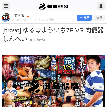
2019/5/23
-熊本熊- @ 御品熊风
-熊本熊-
关注
私信
2019-5-23 7:39:27
5133
次点击
[bravo] ゆるぽよういち7P VS 肉便器
しんぺい
为您朗读
[bravo] ゆるぽよういち7P VS 肉便器
しんぺい
当前隐藏内容需要支付100熊币 已有72人支付 登录