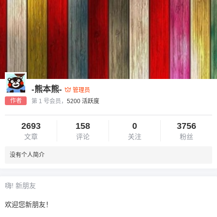
-熊本熊-
管理员
作者
第 1 号会员，
5200 活跃度
2693
158
0
3756
文章
评论
关注
粉丝
没有个人简介
嗨! 新朋友
欢迎您新朋友！