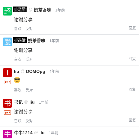
小黑屋
超凶的
@
奶茶香味
1年前
谢谢分享
回复
喜欢
反对
小黑屋
爱X
@
奶茶香味
1年前
谢谢分享
回复
喜欢
反对
liu
@
DOMOpg
4年前
回复
喜欢
反对
书记
@
liu
1年前
谢谢分享
回复
喜欢
反对
牛牛1214
@
liu
1年前