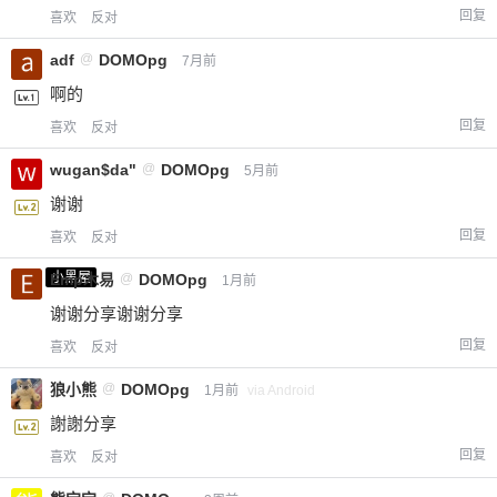
回复
喜欢
反对
adf
@
DOMOpg
7月前
啊的
回复
喜欢
反对
wugan$da"
@
DOMOpg
5月前
谢谢
回复
喜欢
反对
小黑屋
Emp木易
@
DOMOpg
1月前
谢谢分享谢谢分享
回复
喜欢
反对
狼小熊
@
DOMOpg
1月前
via Android
謝謝分享
回复
喜欢
反对