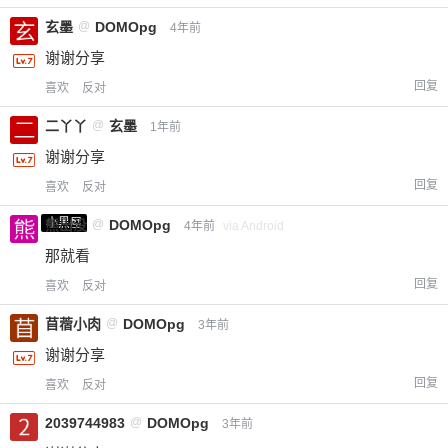
玄墨
@
DOMOpg
4年前
谢谢分享
回复
喜欢
反对
二丫丫
@
玄墨
1年前
谢谢分享
回复
喜欢
反对
小黑屋
熊出没
@
DOMOpg
4年前
via Android
那就看
回复
喜欢
反对
苜蓿小肉
@
DOMOpg
3年前
谢谢分享
回复
喜欢
反对
2039744983
@
DOMOpg
3年前