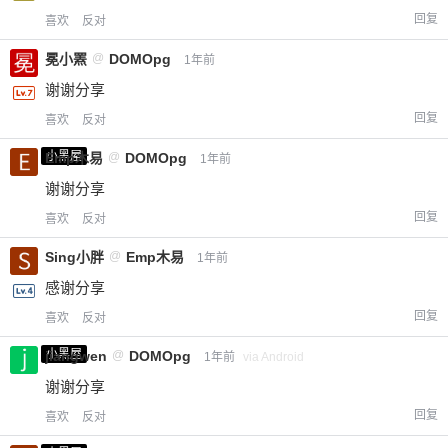
回复
喜欢
反对
冕小罴
@
DOMOpg
1年前
谢谢分享
回复
喜欢
反对
小黑屋
Emp木易
@
DOMOpg
1年前
谢谢分享
回复
喜欢
反对
Sing小胖
@
Emp木易
1年前
感谢分享
回复
喜欢
反对
小黑屋
jiangwen
@
DOMOpg
1年前
via Android
谢谢分享
回复
喜欢
反对