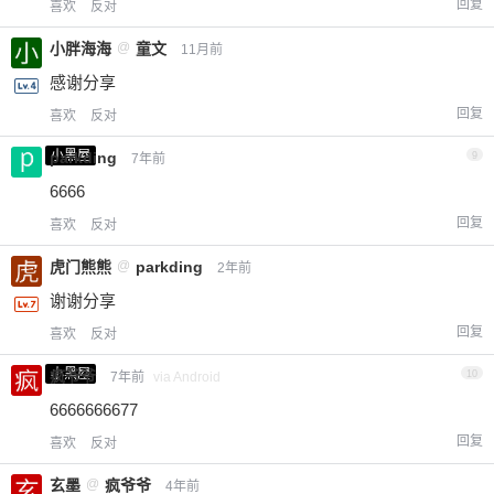
回复
喜欢
反对
小胖海海
@
童文
11月前
感谢分享
回复
喜欢
反对
小黑屋
parkding
9
7年前
6666
回复
喜欢
反对
虎门熊熊
@
parkding
2年前
谢谢分享
回复
喜欢
反对
小黑屋
疯爷爷
10
7年前
via Android
6666666677
回复
喜欢
反对
玄墨
@
疯爷爷
4年前