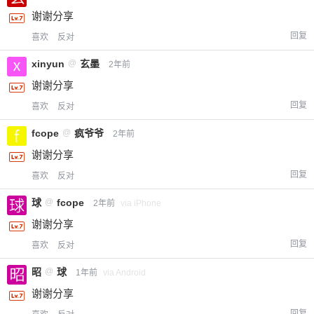
谢谢分享
回复
喜欢
反对
xinyun
@
玄墨
2年前
谢谢分享
回复
喜欢
反对
fcope
@
疯爷爷
2年前
谢谢分享
回复
喜欢
反对
球
@
fcope
2年前
via iPhone
谢谢分享
回复
喜欢
反对
昭
@
球
1年前
via Android
谢谢分享
回复