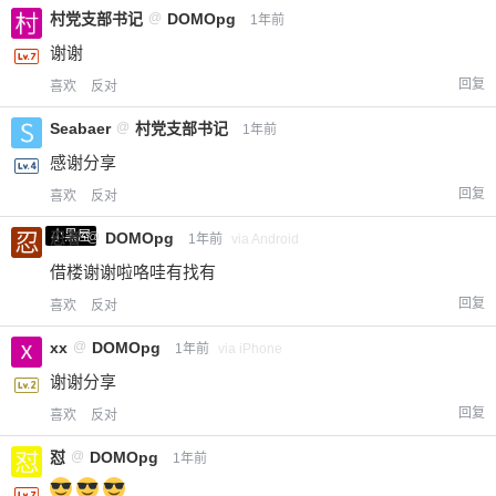
村党支部书记
@
DOMOpg
1年前
¥
6位以上
谢谢
回复
喜欢
反对
您没有权限发布内容，请购买会员或者提升权
6位以上
限。
Seabaer
@
村党支部书记
1年前
感谢分享
回复
喜欢
反对
忘记密码？
找回
已有帐号？
登录
立刻支付
小黑屋
忍者
@
DOMOpg
1年前
via Android
借楼谢谢啦咯哇有找有
立刻支付
回复
喜欢
反对
xx
@
DOMOpg
1年前
via iPhone
谢谢分享
回复
喜欢
反对
怼
@
DOMOpg
1年前