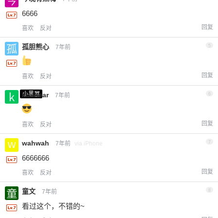
6666
回复
喜欢
反对
孤胆熊心
5
7年前
回复
喜欢
反对
小黑屋
kbsbear
6
7年前
回复
喜欢
反对
wahwah
7
7年前
via iPhone
6666666
回复
喜欢
反对
童文
8
7年前
看过这个，不错的~