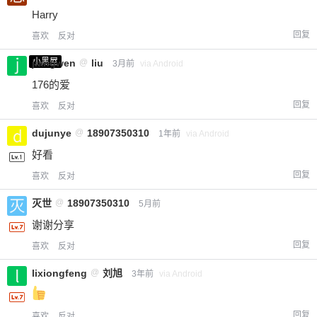
Harry
回复
喜欢
反对
小黑屋
jiangwen
@
liu
3月前
via Android
176的爱
回复
喜欢
反对
dujunye
@
18907350310
1年前
via Android
好看
回复
喜欢
反对
灭世
@
18907350310
5月前
谢谢分享
回复
喜欢
反对
lixiongfeng
@
刘旭
3年前
via Android
回复
喜欢
反对