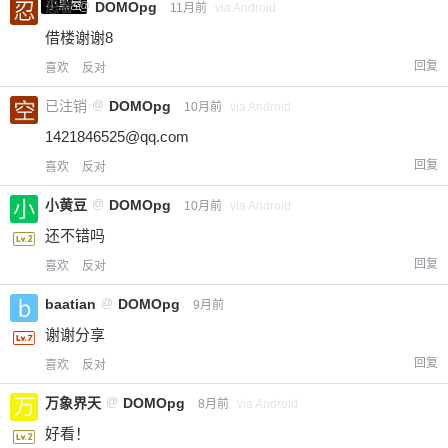
小黑屋
忍者
@
DOMOpg
11月前
via Android
借楼谢谢8
回复
喜欢
反对
已注销
@
DOMOpg
10月前
via Android
1421846525@qq.com
回复
喜欢
反对
小黄豆
@
DOMOpg
10月前
via Android
还不错吗
回复
喜欢
反对
baatian
@
DOMOpg
9月前
谢谢分享
回复
喜欢
反对
万象界天
@
DOMOpg
8月前
via Android
好看！