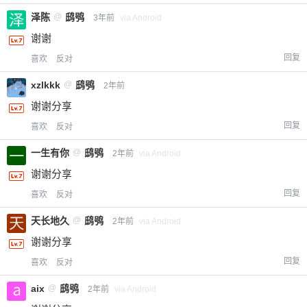
泽陈
@
鸱鸮
3年前
via Android
付费内容
2
5
10
元
元
元
谢谢
回复
喜欢
反对
20
50
自定义
元
元
xzlkkk
@
鸱鸮
2年前
谢谢分享
¥
6位以上
回复
喜欢
反对
您没有权限发布内容，请购买会员或者提升权
6位以上
一生有你
@
鸱鸮
2年前
via Android
限。
谢谢分享
回复
喜欢
反对
天长地久
@
鸱鸮
2年前
via Android
忘记密码？
找回
已有帐号？
登录
立刻支付
谢谢分享
回复
喜欢
反对
立刻支付
aix
@
鸱鸮
2年前
via Android