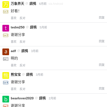
万象界天
@
鸱鸮
6月前
via Android
好看！
回复
喜欢
反对
tedm250
@
鸱鸮
5月前
谢谢分享
回复
喜欢
反对
adf
@
鸱鸮
3月前
啊的
回复
喜欢
反对
熊宝宝
@
鸱鸮
3月前
谢谢分享
回复
喜欢
反对
bearlover2020
@
鸱鸮
2月前
谢谢分享