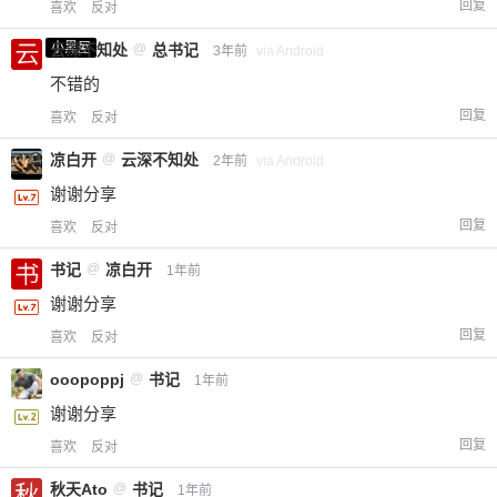
回复
喜欢
反对
小黑屋
云深不知处
@
总书记
3年前
via Android
不错的
回复
喜欢
反对
凉白开
@
云深不知处
2年前
via Android
谢谢分享
回复
喜欢
反对
书记
@
凉白开
1年前
谢谢分享
回复
喜欢
反对
ooopoppj
@
书记
1年前
谢谢分享
回复
喜欢
反对
秋天Ato
@
书记
1年前