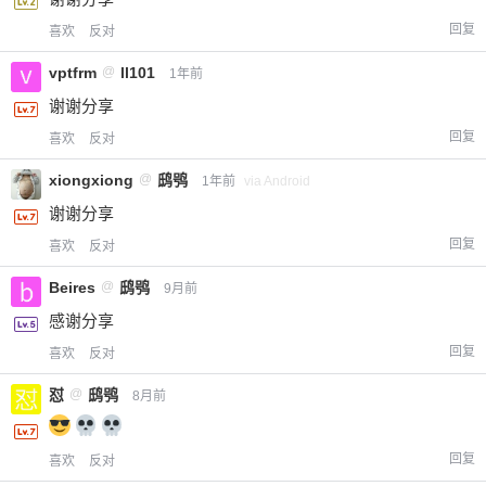
回复
喜欢
反对
vptfrm
@
ll101
1年前
谢谢分享
回复
喜欢
反对
xiongxiong
@
鸱鸮
1年前
via Android
谢谢分享
回复
喜欢
反对
Beires
@
鸱鸮
9月前
感谢分享
回复
喜欢
反对
怼
@
鸱鸮
8月前
回复
喜欢
反对