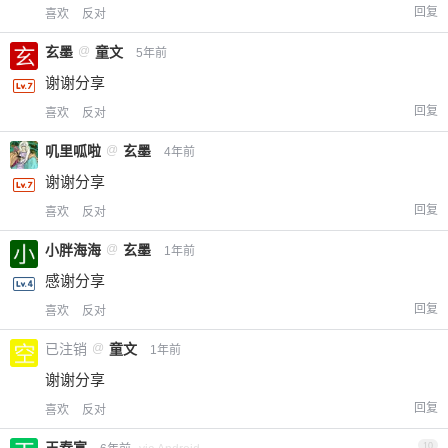
回复
喜欢
反对
玄墨
@
童文
5年前
谢谢分享
回复
喜欢
反对
叽里呱啦
@
玄墨
4年前
谢谢分享
回复
喜欢
反对
小胖海海
@
玄墨
1年前
感谢分享
回复
喜欢
反对
已注销
@
童文
1年前
谢谢分享
回复
喜欢
反对
王春富
10