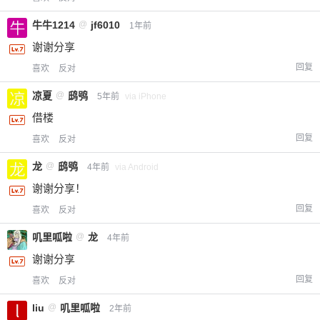
牛牛1214
@
jf6010
1年前
谢谢分享
回复
喜欢
反对
凉夏
@
鸱鸮
5年前
via iPhone
借楼
回复
喜欢
反对
龙
@
鸱鸮
4年前
via Android
谢谢分享！
回复
喜欢
反对
叽里呱啦
@
龙
4年前
谢谢分享
回复
喜欢
反对
liu
@
叽里呱啦
2年前