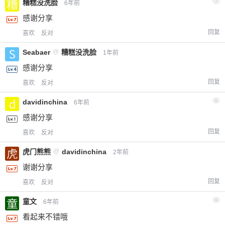
糟糕没洗脸
7
6年前
感谢分享
回复
喜欢
反对
Seabaer
@
糟糕没洗脸
1年前
感谢分享
回复
喜欢
反对
davidinchina
8
6年前
感谢分享
回复
喜欢
反对
虎门熊熊
@
davidinchina
2年前
谢谢分享
回复
喜欢
反对
童文
9
6年前
看起来不错哦