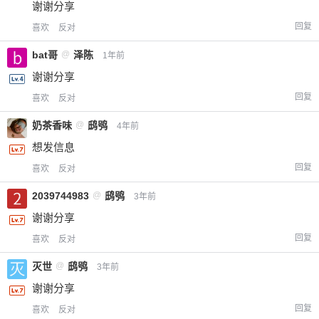
谢谢分享
回复
喜欢
反对
bat哥
@
泽陈
1年前
谢谢分享
回复
喜欢
反对
奶茶香味
@
鸱鸮
4年前
想发信息
回复
喜欢
反对
2039744983
@
鸱鸮
3年前
谢谢分享
回复
喜欢
反对
灭世
@
鸱鸮
3年前
谢谢分享
回复
喜欢
反对
给-熊本熊-打赏