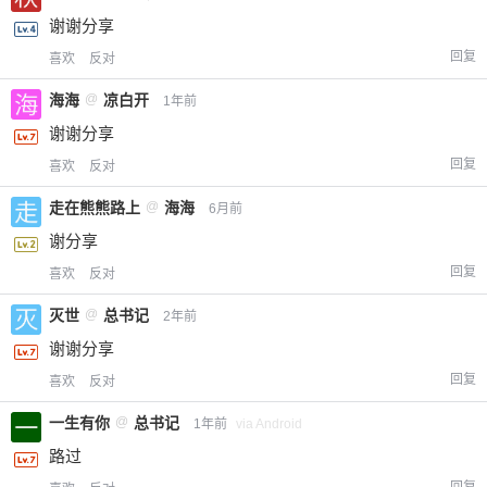
谢谢分享
回复
喜欢
反对
海海
@
凉白开
1年前
谢谢分享
回复
喜欢
反对
走在熊熊路上
@
海海
6月前
谢分享
回复
喜欢
反对
灭世
@
总书记
2年前
谢谢分享
回复
喜欢
反对
一生有你
@
总书记
1年前
via Android
路过
回复