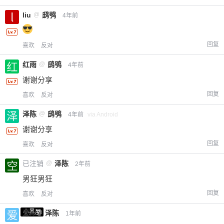
liu
@
鸱鸮
4年前
回复
喜欢
反对
红雨
@
鸱鸮
4年前
谢谢分享
回复
喜欢
反对
泽陈
@
鸱鸮
4年前
via Android
谢谢分享
回复
喜欢
反对
已注销
@
泽陈
2年前
男狂男狂
回复
喜欢
反对
小黑屋
爱X
@
泽陈
1年前