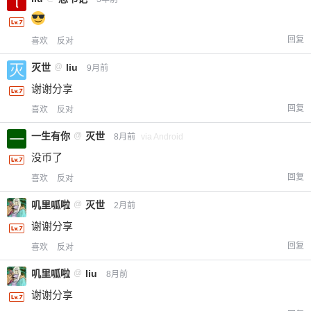
回复
喜欢
反对
灭世
@
liu
9月前
谢谢分享
回复
喜欢
反对
一生有你
@
灭世
8月前
via Android
没币了
回复
喜欢
反对
叽里呱啦
@
灭世
2月前
谢谢分享
回复
喜欢
反对
叽里呱啦
@
liu
8月前
谢谢分享