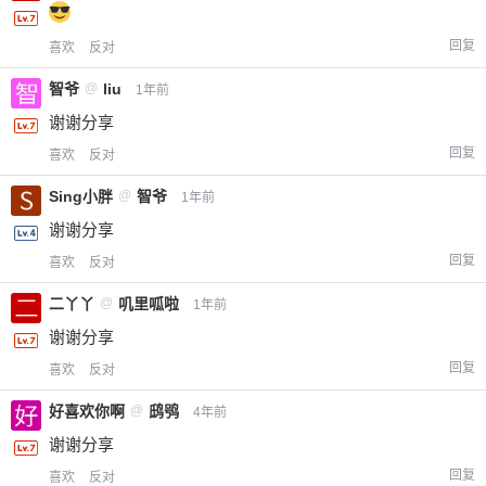
回复
喜欢
反对
智爷
@
liu
1年前
谢谢分享
回复
喜欢
反对
Sing小胖
@
智爷
1年前
谢谢分享
回复
喜欢
反对
二丫丫
@
叽里呱啦
1年前
谢谢分享
回复
喜欢
反对
好喜欢你啊
@
鸱鸮
4年前
谢谢分享
回复
喜欢
反对