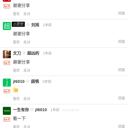
谢谢分享
回复
喜欢
反对
小黑屋
超凶的
@
刘旭
1年前
谢谢分享
回复
喜欢
反对
文刀
@
超凶的
1年前
谢谢分享
回复
喜欢
反对
jf6010
@
鸱鸮
5年前
回复
喜欢
反对
一生有你
@
jf6010
1年前
via Android
看一下
回复
喜欢
反对