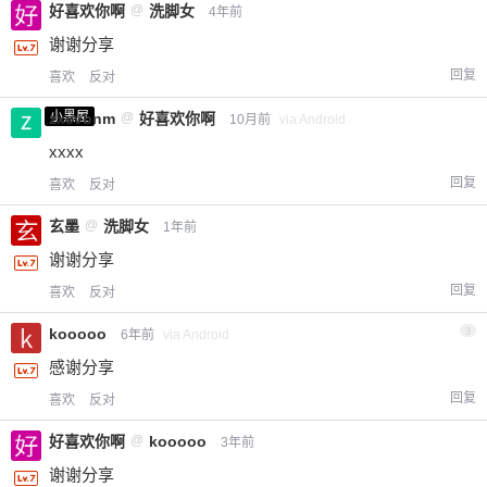
好喜欢你啊
@
洗脚女
4年前
谢谢分享
回复
喜欢
反对
小黑屋
zxcvbnm
@
好喜欢你啊
10月前
via Android
xxxx
回复
喜欢
反对
玄墨
@
洗脚女
1年前
谢谢分享
回复
喜欢
反对
kooooo
3
6年前
via Android
感谢分享
回复
喜欢
反对
好喜欢你啊
@
kooooo
3年前
谢谢分享