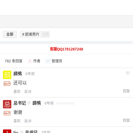
全部
# 欧美熊片
175
客服QQ1781287248
782 条回复
A
作者
M
管理员
鸱鸮
1
6年前
还可以
回复
喜欢
反对
总书记
@
鸱鸮
6年前
via Android
谢谢
回复
喜欢
反对
liu
@
总书记
3年前