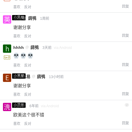
回复
喜欢
反对
小黑屋
英治
@
鸱鸮
1周前
谢谢分享
回复
喜欢
反对
hhhh
@
鸱鸮
3天前
via Android
回复
喜欢
反对
小黑屋
Emp木易
@
鸱鸮
13小时前
谢谢分享
回复
喜欢
反对
小黑屋
洗脚女
2
6年前
via Android
欧美这个很不错
回复
喜欢
反对