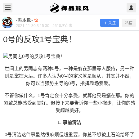
2021/11/30
-熊本熊- @ 御品熊风
-熊本熊-
关注
私信
2021-11-30 3:15:30
4610
次点击
0号的反攻1号宝典！
世间上的男同志有两种0号，一种是躺在那里等人服侍，另一种
则是掌控大局。许多人认为0号的定义就是顺从，其实并不然，
你可以当强势主导的0号，指挥整场爱爱。
不管你做什么，1号肯定会十分享受，就算他只是躺在那。你的
紧致总能感受到美好。但接下来要告诉你一些小撇步，让你的感
受超越美好。
0号的反攻1号宝典！
1. 事前清洁
0号清洁这件事虽然很麻烦但超重要，你总不想被土石流给坏了
世间上的男同志有两种0号，一种是躺在那里等人服