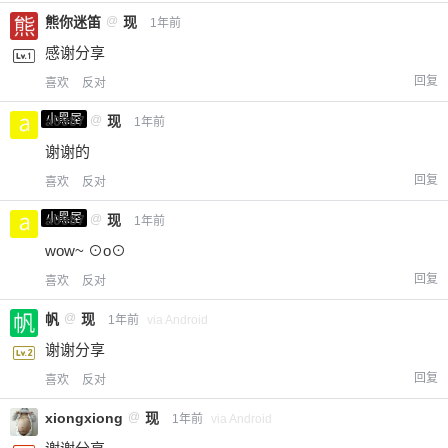
熊你迷笛
@
现
1年前
感谢分享
回复
喜欢
反对
小黑屋
a0987
@
现
1年前
谢谢的
回复
喜欢
反对
小黑屋
a0987
@
现
1年前
wow~ ⊙o⊙
回复
喜欢
反对
帆
@
现
1年前
via Android
谢谢分享
回复
喜欢
反对
xiongxiong
@
现
1年前
via Android