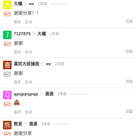
大橘
@
mr
1年前
via Android
您没有权限发布内容，请购买会员或者提升权
6位以上
限。
谢谢分享！！
回复
喜欢
反对
7127875
@
大橘
1年前
忘记密码？
找回
已有帐号？
登录
立刻支付
谢谢
回复
喜欢
反对
立刻支付
喜欢大叔操我
@
mr
2月前
谢谢
回复
喜欢
反对
qpqppqpqp
@
滴滴
3年前
via Android
回复
喜欢
反对
熊发
@
滴滴
3年前
via iPhone
谢谢分享