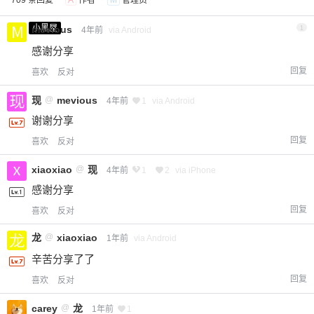
709 条回复
A
作者
M
管理员
小黑屋
mevious
1
4年前
via Android
感谢分享
回复
喜欢
反对
现
@
mevious
4年前
1
via Android
谢谢分享
回复
喜欢
反对
xiaoxiao
@
现
4年前
1
2
via iPhone
感谢分享
回复
喜欢
反对
龙
@
xiaoxiao
1年前
via Android
辛苦分享了了
回复
喜欢
反对
carey
@
龙
1年前
1