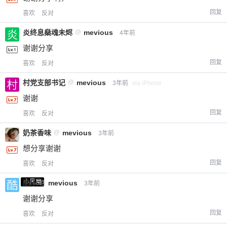
回复
喜欢
反对
炎终息燊魂未烬
@
mevious
4年前
谢谢分享
回复
喜欢
反对
村党支部书记
@
mevious
3年前
via iPhone
谢谢
回复
喜欢
反对
奶茶香味
@
mevious
3年前
想分享谢谢
回复
喜欢
反对
小黑屋
酷乐
@
mevious
3年前
谢谢分享
回复
喜欢
反对