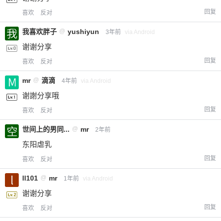
回复
喜欢
反对
我喜欢胖子
@
yushiyun
3年前
via Android
谢谢分享
回复
喜欢
反对
mr
@
滴滴
4年前
via Android
谢謝分享哦
回复
喜欢
反对
给-熊本熊-打赏
世间上的男同...
@
mr
2年前
付费内容
2
5
10
东阳虐乳
元
元
元
回复
喜欢
反对
20
50
自定义
元
元
ll101
@
mr
1年前
via Android
谢谢分享
¥
6位以上
回复
喜欢
反对