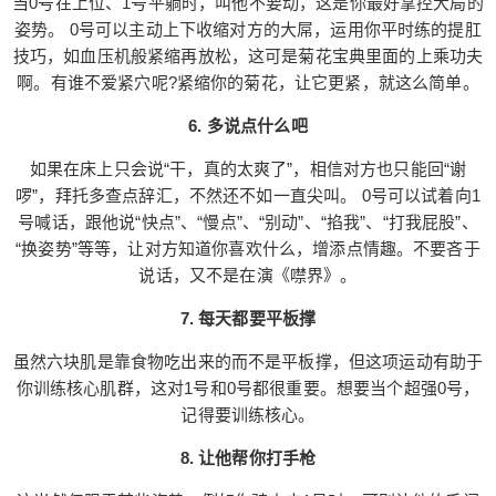
当0号在上位、1号平躺时，叫他不要动，这是你最好掌控大局的
有你的引导，1号才更能深入浅出。 5. 牛仔骑乘
姿势。 0号可以主动上下收缩对方的大屌，运用你平时练的提肛
式，0上1下 当0号在上位、1号平躺时，叫他不要
技巧，如血压机般紧缩再放松，这可是菊花宝典里面的上乘功夫
动，这是你最好掌控大局的姿势。 0号可以主动上
啊。有谁不爱紧穴呢?紧缩你的菊花，让它更紧，就这么简单。
下收缩对方的大屌，运用你平时练的提肛技巧，如
血压机般紧缩再放松，这可是菊花宝典里面的上乘
6. 多说点什么吧
功夫啊。有谁不爱紧穴呢?紧缩你的菊花，让它更
如果在床上只会说“干，真的太爽了”，相信对方也只能回“谢
紧，就这么简单。 6. 多说点什么吧 如果在床上只会
啰”，拜托多查点辞汇，不然还不如一直尖叫。 0号可以试着向1
说“干，真的太爽了”，相信对方也只能回“谢啰”，拜
号喊话，跟他说“快点”、“慢点”、“别动”、“掐我”、“打我屁股”、
托多查点辞汇，不然还不如一直尖叫。 0号可以试
“换姿势”等等，让对方知道你喜欢什么，增添点情趣。不要吝于
着向1号喊话，跟他说“快点”、“慢点”、“别动”、“掐
说话，又不是在演《噤界》。
我”、“打我屁股”、“换姿势”等等，让对方知道你喜欢
7. 每天都要平板撑
什么，增添点情趣。不要吝于说话，又不是在演
《噤界》。 7. 每天都要平板撑 虽然六块肌是靠食物
虽然六块肌是靠食物吃出来的而不是平板撑，但这项运动有助于
吃出来的而不是平板撑，但这项运动有助于你训练
你训练核心肌群，这对1号和0号都很重要。想要当个超强0号，
核心肌群，这对1号和0号都很重要。想要当个超强0
记得要训练核心。
号，记得要训练核心。 8. 让他帮你打手枪 这当然仅
限于某些姿势，例如你骑上去1号时。可别让他的手
8. 让他帮你打手枪
闲着，请他帮你打手枪，当你被前后夹攻、双重刺