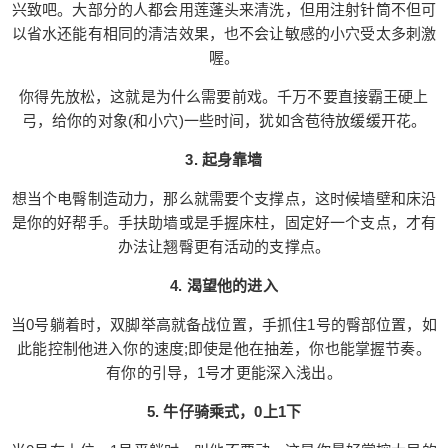
兴致吧。大部分的人都会用莲蓬头来清洗，但用注射针筒不但可
侍，另一种则是掌控大局。许多人认为0号的定义就
以省水还能有相同的清洁效果，也不会让敏感的小穴受太多刺激
是顺从，其实并不然，你可以当强势主导的0号，指
喔。
挥整场爱爱。 不管你做什么，1号肯定会十分享
受，就算他只是躺在那。你的紧致总能感受到美
你得先放松，这就是为什么需要前戏。千万不要直接霸王硬上
好。但接下来要告诉你一些小撇步，让你的感受超
弓，给你的对象(和小穴)一些时间，犹如含苞待放缓缓开花。
越美好。 1. 事前清洁 0号清洁这件事虽然很麻烦但
3. 起身靠墙
超重要，你总不想被土石流给坏了兴致吧。大部分
扫描二维码继续阅读
的人都会用莲蓬头来清洗，但用注射针筒不但可以
想当个电臀制造动力，那么就需要个支撑点，这时候墙壁和床沿
省水还能有相同的清洁效果，也不会让敏感的小穴
是你的好帮手。手扶助墙或是手握床柱，固定好一个支点，才有
受太多刺激喔。 你得先放松，这就是为什么需要前
办法让翘臀更有活动的支撑点。
戏。千万不要直接霸王硬上弓，给你的对象(和小穴)
4. 渴望他的进入
一些时间，犹如含苞待放缓缓开花。 3. 起身靠墙 想
当个电臀制造动力，那么就需要个支撑点，这时候
当0号躺着时，双脚举高就备战位置，手抓住1号的臀部位置，如
墙壁和床沿是你的好帮手。手扶助墙或是手握床
此能控制他进入你的速度;即使是他在抽差，你也能掌握节奏。
柱，固定好一个支点，才有办法让翘臀更有活动的
有你的引导，1号才更能深入浅出。
支撑点。 4. 渴望他的进入 当0号躺着时，双脚举高
就备战位置，手抓住1号的臀部位置，如此能控制他
5. 牛仔骑乘式，0上1下
进入你的速度;即使是他在抽差，你也能掌握节奏。