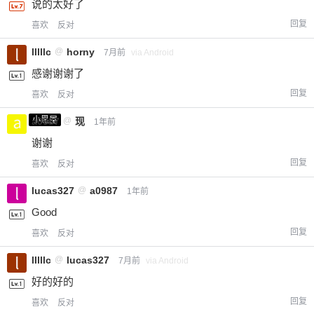
说的太好了
回复
喜欢
反对
lllllc
@
horny
7月前
via Android
感谢谢谢了
回复
喜欢
反对
小黑屋
a0987
@
现
1年前
谢谢
回复
喜欢
反对
lucas327
@
a0987
1年前
Good
回复
喜欢
反对
lllllc
@
lucas327
7月前
via Android
好的好的
回复
喜欢
反对