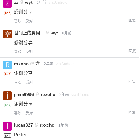
zz
@
wyt
1年前
via Android
感谢分享
回复
喜欢
反对
世间上的男同...
@
wyt
8月前
感谢分享
回复
喜欢
反对
rbxchc
@
龙
2年前
via Android
谢谢分享
回复
喜欢
反对
jimm6996
@
rbxchc
2年前
via iPhone
谢谢分享
回复
喜欢
反对
lucas327
@
rbxchc
1年前
Pêrfect