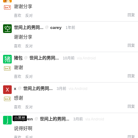
谢谢分享
回复
喜欢
反对
世间上的男同...
@
carey
1年前
谢谢分享
回复
喜欢
反对
猪包
@
世间上的男同...
10月前
via Android
谢谢
回复
喜欢
反对
x
@
世间上的男同...
3月前
via Android
感谢
回复
喜欢
反对
小黑屋
jiangwen
@
世间上的男同...
3月前
via Android
说得好啊
回复
喜欢
反对