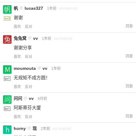
帆
@
lucas327
1年前
via Android
谢谢
回复
喜欢
反对
兔兔窝
@
vv
1年前
via Android
谢谢分享
回复
喜欢
反对
moumouta
@
vv
1年前
无规矩不成方圆！
回复
喜欢
反对
问问
@
vv
9月前
阿斯蒂芬大厦
回复
喜欢
反对
horny
@
现
2年前
via Android