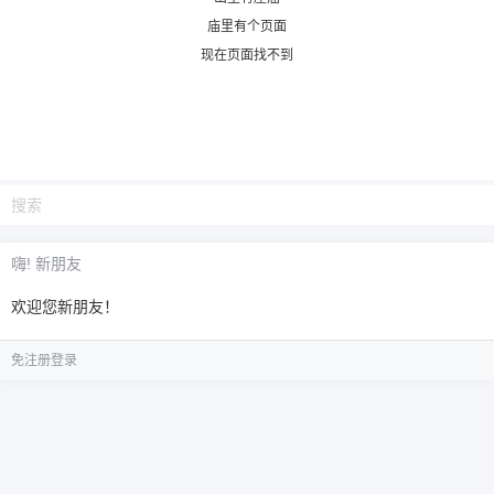
庙里有个页面
6位以上
现在页面找不到
您没有权限发布内容，请购买会员或者提升权
6位以上
限。
忘记密码？
找回
已有帐号？
登录
嗨! 新朋友
欢迎您新朋友！
免注册登录