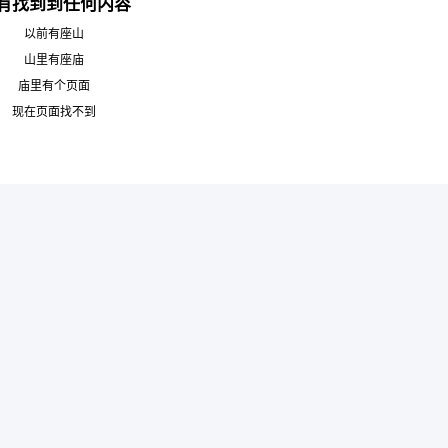
有找到到任何内容
以前有座山
山里有座庙
庙里有个页面
现在页面找不到
6位以上
您没有权限发布内容，请购买会员或者提升权
限。
6位以上
忘记密码？
找回
已有帐号？
登录