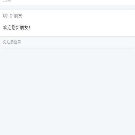
6位以上
嗨! 新朋友
您没有权限发布内容，请购买会员或者提升权
6位以上
欢迎您新朋友！
限。
免注册登录
忘记密码？
找回
已有帐号？
登录