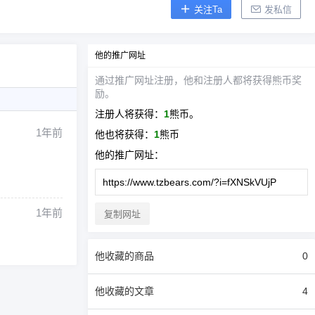
关注Ta
发私信
他
的推广网址
通过推广网址注册，
他
和注册人都将获得熊币奖
励。
注册人将获得：
1
熊币。
1年前
他
也将获得：
1
熊币
他
的推广网址：
1年前
复制网址
他
收藏的商品
0
他
收藏的文章
4