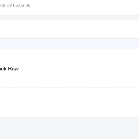
19 05:08:05
6位以上
您没有权限发布内容，请购买会员或者提升权
限。
6位以上
Fuck Raw
忘记密码？
找回
已有帐号？
登录