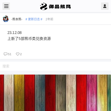
-熊本熊-
# 更新日志 #
2年前
23.12.08
上新了5部熊币类兑换资源
51
2