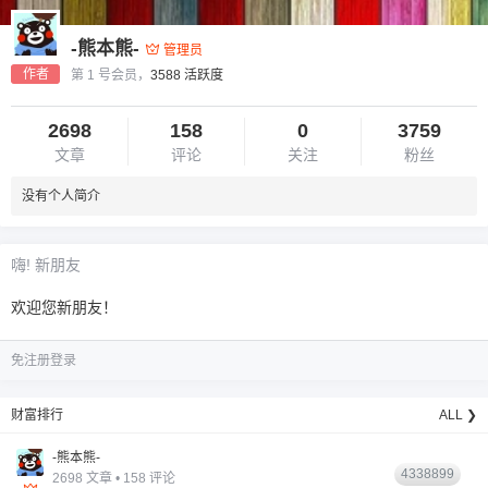
-熊本熊-
管理员
作者
第 1 号会员，
3588 活跃度
2698
158
0
3759
文章
评论
关注
粉丝
没有个人简介
6位以上
您没有权限发布内容，请购买会员或者提升权
6位以上
嗨! 新朋友
限。
欢迎您新朋友！
免注册登录
忘记密码？
找回
已有帐号？
登录
财富排行
ALL ❯
-熊本熊-
4338899
2698 文章 • 158 评论