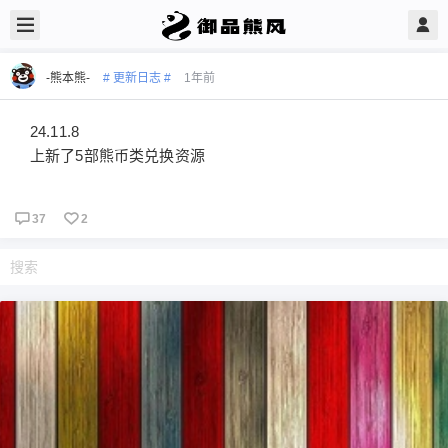
-熊本熊-
# 更新日志 #
1年前
24.11.8
上新了5部熊币类兑换资源
37
2