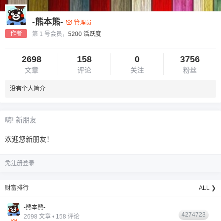
-熊本熊-
管理员
作者
第 1 号会员，
5200 活跃度
2698
158
0
3756
文章
评论
关注
粉丝
没有个人简介
6位以上
您没有权限发布内容，请购买会员或者提升权
6位以上
嗨! 新朋友
限。
欢迎您新朋友！
免注册登录
忘记密码？
找回
已有帐号？
登录
财富排行
ALL ❯
-熊本熊-
4274723
2698 文章 • 158 评论