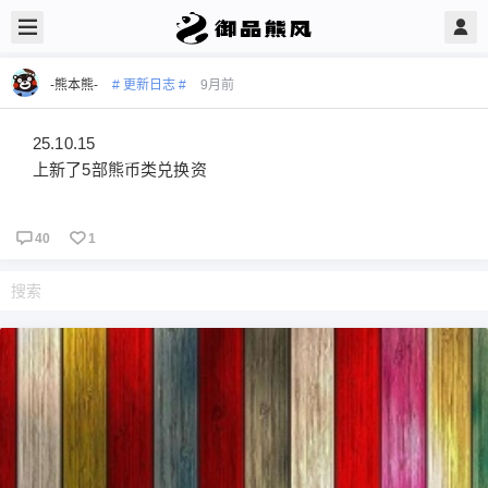
-熊本熊-
# 更新日志 #
9月前
25.10.15
上新了5部熊币类兑换资
40
1