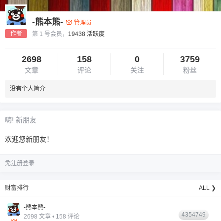
-熊本熊-
管理员
作者
第 1 号会员，
19438 活跃度
2698
158
0
3759
文章
评论
关注
粉丝
没有个人简介
6位以上
您没有权限发布内容，请购买会员或者提升权
6位以上
嗨! 新朋友
限。
欢迎您新朋友！
免注册登录
忘记密码？
找回
已有帐号？
登录
财富排行
ALL ❯
-熊本熊-
4354749
2698 文章 • 158 评论